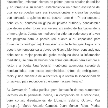
hispanófilos, mientras cientos de pobres poetas acuden de rodillas
y en romería a su regazo, estableciendo un criterio estilístico del
cual no se pueden salir sus incondicionales y cierra las puertas
con candado a quienes no se postran ante él… Y por supuesto
tiene en su contorno un grupo de pelotas nutrido y considerable
que deben alabar todos sus versos a cambio de las babas de la
efímera gloria. Jamás un mediocre ha sido tan poderoso y a la vez
tan peligroso para la poesía (en cuanto a su capacidad para
fomentar la endogamia). Cualquier posible lector que llegue a la
poesía contemporánea a través de Garcia Montero, pensando que
debe ser el mejor poeta del globo terráqueo dada la inflamación
mediática, se dará de bruces con libros que alejan para siempre al
lector y al poeta. Una “poesía” monótona, aburridora, carente de
hondura lírica, con textos interminables, ahítos de ombliguismo,
tedio y una ausencia de autocritica que revela la incapacidad de
un avivato para reconocer su enorme fracaso literario.”
La Jornada
de Puebla publica, para ilustración de sus numerosos
lectores en la península ibérica, un compendio de sustanciosas,
pero cortas, disertaciones de [Joaquín Sabina, Octavio Paz
[q.e.p.d.], Marco Antonio Campos, Juan Manuel Roca, Piedad