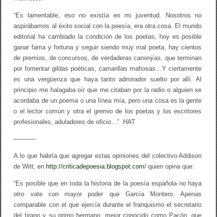
“Es lamentable, eso no existía en mi juventud. Nosotros no
aspirábamos al éxito social con la poesía, era otra cosa. El mundo
editorial ha cambiado la condición de los poetas, hoy es posible
ganar fama y fortuna y seguir siendo muy mal poeta, hay cientos
de premios, de concursos, de verdaderas canonjías, que terminan
por fomentar gildas poéticas, camarillas mafiosas…Y ciertamente
es una vergüenza que haya tanto admirador suelto por allí. Al
principio me halagaba oír que me citaban por la radio o alguien se
acordaba de un poema o una línea mía, pero una cosa es la gente
o el lector común y otra el gremio de los poetas y los escritores
profesionales, aduladores de oficio…” HAT
———–
A lo que habría que agregar estas opiniones del colectivo Addison
de Witt, en
http://criticadepoesia.blogspot.com
/ quien opina que:
“Es posible que en toda la historia de la poesía española no haya
otro vate con mayor poder que García Montero. Apenas
comparable con el que ejercía durante el franquismo el secretario
del tirano y su primo hermano, mejor conocido como Pacón, que