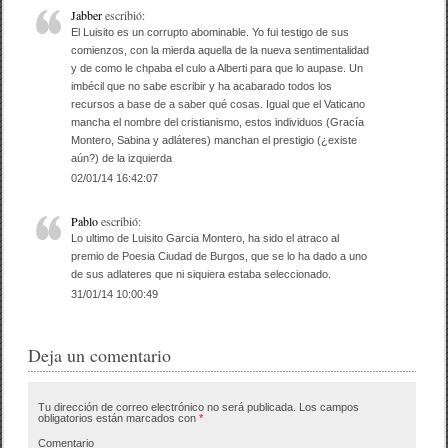
Jabber
escribió:
El Luisito es un corrupto abominable. Yo fui testigo de sus
comienzos, con la mierda aquella de la nueva sentimentalidad
y de como le chpaba el culo a Alberti para que lo aupase. Un
imbécil que no sabe escribir y ha acabarado todos los
recursos a base de a saber qué cosas. Igual que el Vaticano
mancha el nombre del cristianismo, estos individuos (Gracía
Montero, Sabina y adláteres) manchan el prestigio (¿existe
aún?) de la izquierda
02/01/14 16:42:07
Pablo
escribió:
Lo ultimo de Luisito Garcia Montero, ha sido el atraco al
premio de Poesia Ciudad de Burgos, que se lo ha dado a uno
de sus adlateres que ni siquiera estaba seleccionado.
31/01/14 10:00:49
Deja un comentario
Tu dirección de correo electrónico no será publicada.
Los campos
obligatorios están marcados con
*
Comentario