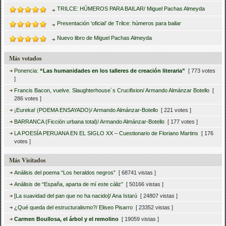
TRILCE: HÚMEROS PARA BAILAR/ Miguel Pachas Almeyda
Presentación ‘oficial’ de Trilce: húmeros para bailar
Nuevo libro de Miguel Pachas Almeyda
Más votados
Ponencia:
“Las humanidades en los talleres de creación literaria”
[ 773 votes
]
Francis Bacon, vuelve. Slaughterhouse´s Crucifixion/ Armando Almánzar Botello
[
286 votes ]
¡Eureka! (POEMA ENSAYADO)/ Armando Almánzar-Botello
[ 221 votes ]
BARRANCA (Ficción urbana total)/ Armando Almánzar-Botello
[ 177 votes ]
LA POESÍA PERUANA EN EL SIGLO XX – Cuestionario de Floriano Martins
[ 176
votes ]
Más Visitados
Análisis del poema “Los heraldos negros”
[ 68741 vistas ]
Análisis de “España, aparta de mí este cáliz”
[ 50166 vistas ]
[La suavidad del pan que no ha nacido]/ Ana Istarú
[ 24807 vistas ]
¿Qué queda del estructuralismo?/ Eliseo Pisarro
[ 23352 vistas ]
Carmen Boullosa, el árbol y el remolino
[ 19059 vistas ]