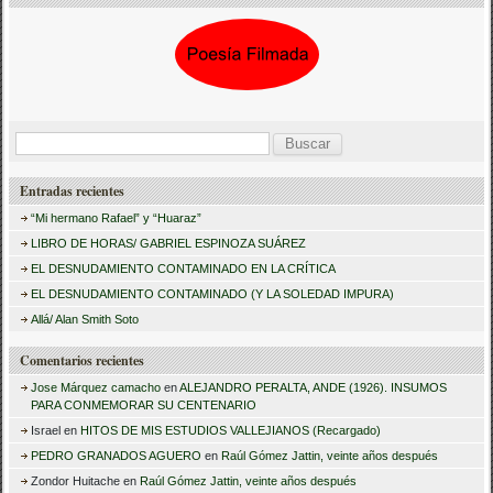
B
u
Entradas recientes
s
“Mi hermano Rafael” y “Huaraz”
c
LIBRO DE HORAS/ GABRIEL ESPINOZA SUÁREZ
a
EL DESNUDAMIENTO CONTAMINADO EN LA CRÍTICA
r
EL DESNUDAMIENTO CONTAMINADO (Y LA SOLEDAD IMPURA)
:
Allá/ Alan Smith Soto
Comentarios recientes
Jose Márquez camacho
en
ALEJANDRO PERALTA, ANDE (1926). INSUMOS
PARA CONMEMORAR SU CENTENARIO
Israel
en
HITOS DE MIS ESTUDIOS VALLEJIANOS (Recargado)
PEDRO GRANADOS AGUERO
en
Raúl Gómez Jattin, veinte años después
Zondor Huitache
en
Raúl Gómez Jattin, veinte años después