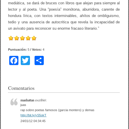
mediática, se dará de bruces con libros que alejan para siempre al
lector y al poeta. Una “poesía” monótona, aburridora, carente de
hondura lírica, con textos interminables, ahítos de ombliguismo,
tedio y una ausencia de autocritica que revela la incapacidad de
un avivato para reconocer su enorme fracaso literario.”
Puntuación:
5
/ Votos:
4
F
T
C
a
wi
o
c
tt
m
e
er
p
Comentarios
b
ar
manhattan
escribió:
o
tir
juas
rap sobre poetas famosos (garcia montero) y demas
o
http://bit.ly/yS5okT
24/01/12 04:34:45
k