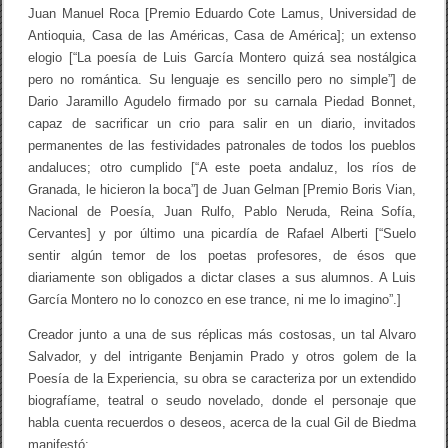
Juan Manuel Roca [Premio Eduardo Cote Lamus, Universidad de
Antioquia, Casa de las Américas, Casa de América]; un extenso
elogio [“La poesía de Luis García Montero quizá sea nostálgica
pero no romántica. Su lenguaje es sencillo pero no simple”] de
Dario Jaramillo Agudelo firmado por su carnala Piedad Bonnet,
capaz de sacrificar un crio para salir en un diario, invitados
permanentes de las festividades patronales de todos los pueblos
andaluces; otro cumplido [“A este poeta andaluz, los ríos de
Granada, le hicieron la boca”] de Juan Gelman [Premio Boris Vian,
Nacional de Poesía, Juan Rulfo, Pablo Neruda, Reina Sofía,
Cervantes] y por último una picardía de Rafael Alberti [“Suelo
sentir algún temor de los poetas profesores, de ésos que
diariamente son obligados a dictar clases a sus alumnos. A Luis
García Montero no lo conozco en ese trance, ni me lo imagino”.]
Creador junto a una de sus réplicas más costosas, un tal Alvaro
Salvador, y del intrigante Benjamin Prado y otros golem de la
Poesía de la Experiencia, su obra se caracteriza por un extendido
biografíame, teatral o seudo novelado, donde el personaje que
habla cuenta recuerdos o deseos, acerca de la cual Gil de Biedma
manifestó: