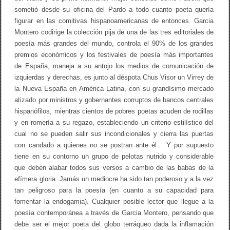
sometió desde su oficina del Pardo a todo cuanto poeta quería
figurar en las comitivas hispanoamericanas de entonces. Garcia
Montero codirige la colección pija de una de las tres editoriales de
poesía más grandes del mundo, controla el 90% de los grandes
premios económicos y los festivales de poesía más importantes
de España, maneja a su antojo los medios de comunicación de
izquierdas y derechas, es junto al déspota Chus Visor un Virrey de
la Nueva España en América Latina, con su grandísimo mercado
atizado por ministros y gobernantes corruptos de bancos centrales
hispanófilos, mientras cientos de pobres poetas acuden de rodillas
y en romería a su regazo, estableciendo un criterio estilístico del
cual no se pueden salir sus incondicionales y cierra las puertas
con candado a quienes no se postran ante él… Y por supuesto
tiene en su contorno un grupo de pelotas nutrido y considerable
que deben alabar todos sus versos a cambio de las babas de la
efímera gloria. Jamás un mediocre ha sido tan poderoso y a la vez
tan peligroso para la poesía (en cuanto a su capacidad para
fomentar la endogamia). Cualquier posible lector que llegue a la
poesía contemporánea a través de Garcia Montero, pensando que
debe ser el mejor poeta del globo terráqueo dada la inflamación