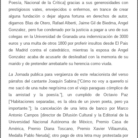
Poesía, Nacional de la Crítica] gracias a sus generosidades con
prestigiosos vates, envejecidos o enfermos, en trance de crear
alguna fundación o dejar alguna fortuna en derechos de autor,
digamos Blas de Otero, Rafael Alberti, Jaime Gil de Biedma, Angel
Gonzalez, pero fue condenado por la justicia a pagar a uno de sus
colegas en la Universidad de Granada una indemnización de 3000
euros y una multa de otros 1800 por proferir insultos desde El Pais
de Madrid contra el catedrático, mientras la esposa de Angel
Gonzalez acaba de acusarle de deslealtad con la memoria de su
marido y de pretender arrebatarle su herencia como viuda.
La Jornada
publica para vergüenza de este relacionista del verso
párrafos del cantante Joaquín Sabina [“Cómo no voy a quererlo si
me sacó de una nube negrísima con el viejo paraguas cómplice de
la amistad y la poesía.”], un cumplido de Octavio Paz
[“Habitaciones separadas, es la obra de un joven poeta, pero ya
importante.”]; la cancelación de una letra de banco por Marco
Antonio Campos [director de Difusión Cultural y la Editorial de la
Universidad Nacional Autónoma de México, Premio Casa de
América, Premio Diana Toscano, Premio Xavier Villaurrutia,
Medalla Pablo Neruda]; otro pago de otra letra muy protestada por