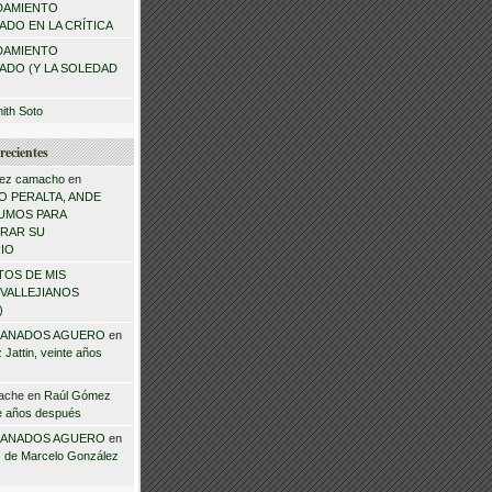
DAMIENTO
DO EN LA CRÍTICA
DAMIENTO
ADO (Y LA SOLEDAD
mith Soto
recientes
ez camacho
en
 PERALTA, ANDE
NSUMOS PARA
RAR SU
IO
TOS DE MIS
VALLEJIANOS
)
ANADOS AGUERO
en
Jattin, veinte años
ache
en
Raúl Gómez
te años después
ANADOS AGUERO
en
 de Marcelo González