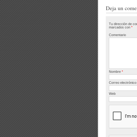
e
e
Deja un come
b
Tu dirección de co
o
marcados con
*
o
Comentario
k
Nombre
*
Correo electrónic
Web