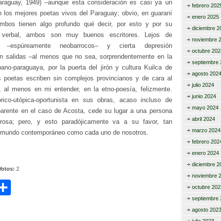
araguay, 1949) –aunque esta consideración es casi ya un
febrero 202
 los mejores poetas vivos del Paraguay; obvio, en guaraní
enero 2025
mbos tienen algo profundo qué decir, por esto y por su
diciembre 2
te verbal, ambos son muy buenos escritores. Lejos de
noviembre 
os –espúreamente neobarrocos– y cierta depresión
octubre 202
in salidas –al menos que no sea, sorprendentemente en la
septiembre 
bano-paraguaya, por la puerta del jirón y cultura Kuilca de
agosto 202
 poetas escriben sin complejos provincianos y de cara al
julio 2024
al menos en mi entender, en la etno-poesía, felizmente.
junio 2024
rico-utópica-oportunista en sus obras, acaso incluso de
mayo 2024
rente en el caso de Acosta, cede su lugar a una persona
abril 2024
orosa; pero, y esto paradójicamente va a su favor, tan
marzo 2024
l mundo contemporáneo como cada uno de nosotros.
febrero 202
enero 2024
diciembre 2
Votos:
2
noviembre 
C
octubre 202
i
o
septiembre 
agosto 202
m