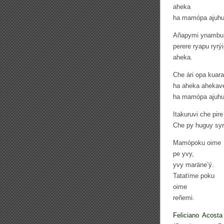
aheka
ha mamópa ajuhu
Añapymi ynambu
perere ryapu ryrý
aheka.
Che ári opa kuara
ha aheka ahekav
ha mamópa ajuhu
Itakuruvi che pire
Che py huguy syr
Mamópoku oime
pe yvy,
yvy maräne’ÿ.
Tatatïme poku
oime
reñemi.
Feliciano Acosta