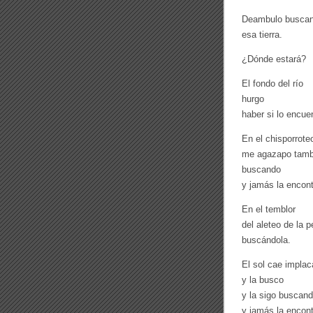
Deambulo busca
esa tierra.
¿Dónde estará?
El fondo del río
hurgo
haber si lo encue
En el chisporroteo
me agazapo tamb
buscando
y jamás la encont
En el temblor
del aleteo de la 
buscándola.
El sol cae implac
y la busco
y la sigo buscan
y jamás la encont