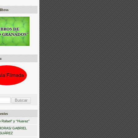
libros
a
entes
 Rafael” y “Huaraz”
HORAS/ GABRIEL
 SUÁREZ