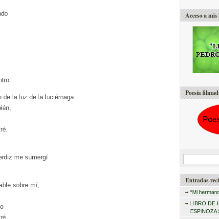
ndo
Acceso a mis 
ntro.
Poesía filmad
 de la luz de la luciérnaga
ién,
ré.
perdiz me sumergí
B
u
Entradas reci
s
able sobre mí,
“Mi hermano
c
LIBRO DE 
do
a
ESPINOZA
ré.