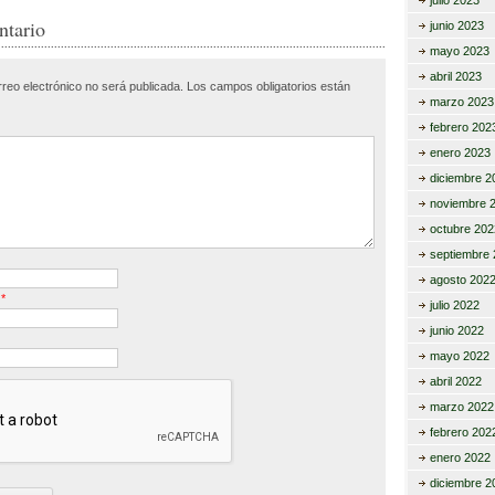
julio 2023
r
p
ntario
junio 2023
mayo 2023
ar
abril 2023
rreo electrónico no será publicada.
Los campos obligatorios están
tir
marzo 2023
febrero 202
enero 2023
diciembre 2
noviembre 
octubre 202
septiembre 
agosto 202
o
*
julio 2022
junio 2022
mayo 2022
abril 2022
marzo 2022
febrero 202
enero 2022
diciembre 2