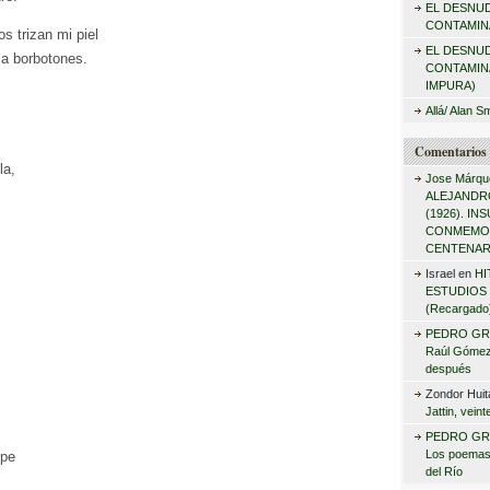
EL DESNU
r
CONTAMINA
s trizan mi piel
:
EL DESNU
 a borbotones.
CONTAMIN
IMPURA)
Allá/ Alan S
Comentarios 
la,
Jose Márqu
ALEJANDRO
(1926). I
CONMEMO
CENTENAR
Israel
en
HI
ESTUDIOS 
(Recargado
PEDRO GR
Raúl Gómez 
después
Zondor Huit
Jattin, vein
PEDRO GR
Los poemas
ípe
del Río