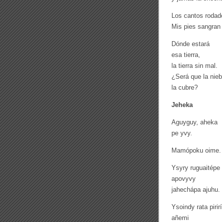
Los cantos rodado
Mis pies sangran
Dónde estará
esa tierra,
la tierra sin mal.
¿Será que la nieb
la cubre?
Jeheka
Aguyguy, aheka
pe yvy.
Mamópoku oime.
Ysyry ruguaitépe
apovyvy
jahechápa ajuhu.
Ysoindy rata pirir
añemi