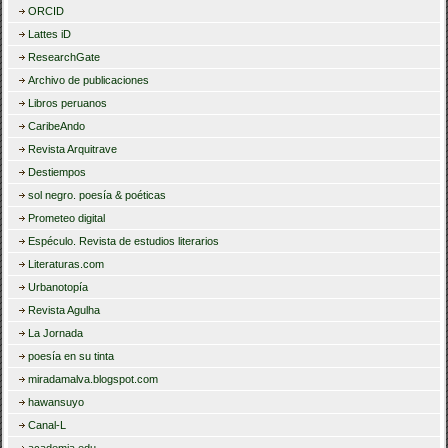
ORCID
Lattes iD
ResearchGate
Archivo de publicaciones
Libros peruanos
CaribeAndo
Revista Arquitrave
Destiempos
sol negro. poesía & poéticas
Prometeo digital
Espéculo. Revista de estudios literarios
Literaturas.com
Urbanotopía
Revista Agulha
La Jornada
poesía en su tinta
miradamalva.blogspot.com
hawansuyo
Canal-L