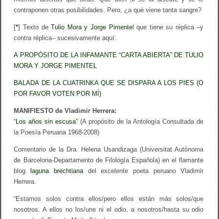
contraponen otras posibilidades. Pero, ¿a qué viene tanta sangre?
[
*
] Texto de
Tulio Mora y Jorge Pimente
l que tiene su réplica –y
contra réplica– sucesivamente aquí:
A PROPÓSITO DE LA INFAMANTE “CARTA ABIERTA” DE TULIO
MORA Y JORGE PIMENTEL
BALADA DE LA CUATRINKA QUE SE DISPARA A LOS PIES (O
POR FAVOR VOTEN POR MÍ)
MANIFIESTO de Vladimir Herrera:
“
Los años sin escusa
” (A propósito de la Antología Consultada de
la Poesía Peruana 1968-2008)
Comentario de la Dra. Helena Usandizaga (Universitat Autònoma
de Barcelona-Departamento de Filología Española) en el flamante
blog
laguna brechtiana
del excelente poeta peruano Vladimir
Herrera.
“Estamos solos contra ellos/pero ellos están más solos/que
nosotros. A ellos no los/une ni el odio, a nosotros/hasta su odio