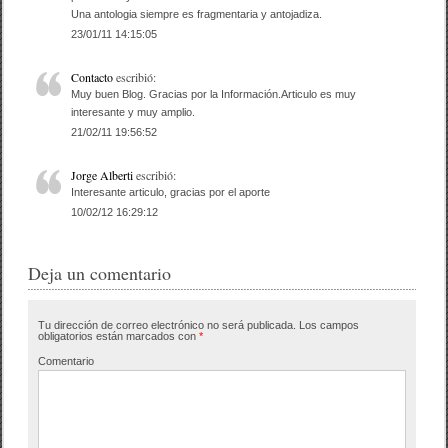
o
Una antologia siempre es fragmentaria y antojadiza.
23/01/11 14:15:05
k
Contacto
escribió:
Muy buen Blog. Gracias por la Información.Articulo es muy
interesante y muy amplio.
21/02/11 19:56:52
Jorge Alberti
escribió:
Interesante articulo, gracias por el aporte
10/02/12 16:29:12
Deja un comentario
Tu dirección de correo electrónico no será publicada.
Los campos
obligatorios están marcados con
*
Comentario