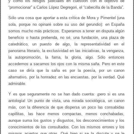
y corrió los riesgos judiciales en cuestión con el objetivo de
“promocionar” a Carlos López Degregori, el “cabecilla de la Banda”.
Sólo una cosa que aportar a esta crítica de Mora y Pimentel (una
sola, porque no opinaré sobre su uso del gerundio): en España
somos mucho más prácticos. Esperamos a tener en disputa algún
beneficio o hasta prebenda, no sé, una fundación, una plaza de
catedrático, un puesto de algo, la representatividad en el
panorama literario, la exclusividad en las iniciativas, la venganza,
la autopromoción, la fama, la gloria, algo. Sólo entonces
accedemos a sacarnos los ojos con la misma saña. Pero en este
caso se diría que la saña es por la poesía, por un canon
alternativo, por la honradez en las encuestas, por la verdad. Qué
admirable.
Y es que seguramente no se han dado cuenta: ¡pero si es una
antología! Un punto de vista, una mirada sociológica, un canon
más, con la diferencia de que dispersa un poco las consabidas
capillitas, las hace menos compactas, menos conchabadas,
aunque suma los gustos y disgustos, los desconocimientos y los
conocimientos de los consultados. Con los mismos errores y los
mismos aciertos que otras. Qué bien si se la discute y se le