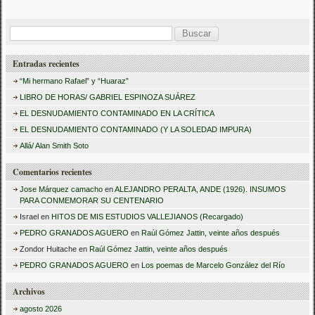
B
u
Entradas recientes
s
“Mi hermano Rafael” y “Huaraz”
c
LIBRO DE HORAS/ GABRIEL ESPINOZA SUÁREZ
a
EL DESNUDAMIENTO CONTAMINADO EN LA CRÍTICA
r
EL DESNUDAMIENTO CONTAMINADO (Y LA SOLEDAD IMPURA)
:
Allá/ Alan Smith Soto
Comentarios recientes
Jose Márquez camacho
en
ALEJANDRO PERALTA, ANDE (1926). INSUMOS
PARA CONMEMORAR SU CENTENARIO
Israel
en
HITOS DE MIS ESTUDIOS VALLEJIANOS (Recargado)
PEDRO GRANADOS AGUERO
en
Raúl Gómez Jattin, veinte años después
Zondor Huitache
en
Raúl Gómez Jattin, veinte años después
PEDRO GRANADOS AGUERO
en
Los poemas de Marcelo González del Río
Archivos
agosto 2026