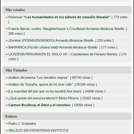
Más votados
Ponencia:
“Las humanidades en los talleres de creación literaria”
[ 773 votes
]
Francis Bacon, vuelve. Slaughterhouse´s Crucifixion/ Armando Almánzar Botello
[
286 votes ]
¡Eureka! (POEMA ENSAYADO)/ Armando Almánzar-Botello
[ 220 votes ]
BARRANCA (Ficción urbana total)/ Armando Almánzar-Botello
[ 177 votes ]
LA POESÍA PERUANA EN EL SIGLO XX – Cuestionario de Floriano Martins
[ 176
votes ]
Más Visitados
Análisis del poema “Los heraldos negros”
[ 68740 vistas ]
Análisis de “España, aparta de mí este cáliz”
[ 50166 vistas ]
[La suavidad del pan que no ha nacido]/ Ana Istarú
[ 24806 vistas ]
¿Qué queda del estructuralismo?/ Eliseo Pisarro
[ 23352 vistas ]
Carmen Boullosa, el árbol y el remolino
[ 19058 vistas ]
Enlaces
Pedro J. Granados
VALLEJO SIN FRONTERAS INSTITUTO