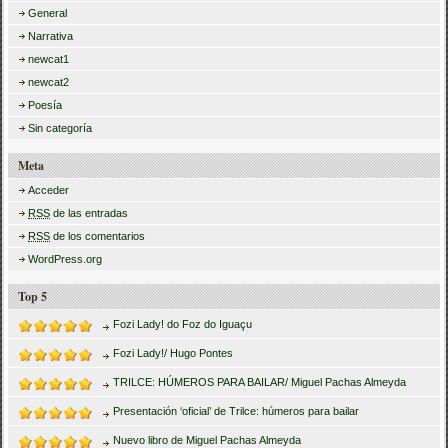
General
Narrativa
newcat1
newcat2
Poesía
Sin categoría
Meta
Acceder
RSS
de las entradas
RSS
de los comentarios
WordPress.org
Top 5
Fozi Lady! do Foz do Iguaçu
Fozi Lady!/ Hugo Pontes
TRILCE: HÚMEROS PARA BAILAR/ Miguel Pachas Almeyda
Presentación ‘oficial’ de Trilce: húmeros para bailar
Nuevo libro de Miguel Pachas Almeyda