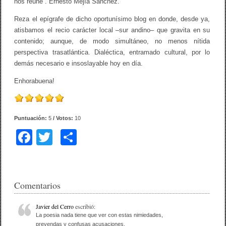
nos reúne”. Ernesto Mejía Sánchez.
Reza el epígrafe de dicho oportunísimo blog en donde, desde ya,
atisbamos el recio carácter local –sur andino– que gravita en su
contenido; aunque, de modo simultáneo, no menos nítida
perspectiva trasatlántica. Dialéctica, entramado cultural, por lo
demás necesario e insoslayable hoy en día.
Enhorabuena!
Puntuación:
5
/ Votos:
10
F
T
C
a
wi
o
c
tt
m
e
er
p
Comentarios
b
ar
Javier del Cerro
escribió:
o
tir
La poesia nada tiene que ver con estas nimiedades,
prevendas y confusas acusaciones.