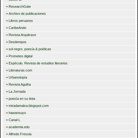
ResearchGate
Archivo de publicaciones
Libros peruanos
CaribeAndo
Revista Arquitrave
Destiempos
sol negro. poesía & poéticas
Prometeo digital
Espéculo. Revista de estudios literarios
Literaturas.com
Urbanotopía
Revista Agulha
La Jornada
poesía en su tinta
miradamalva.blogspot.com
hawansuyo
Canal-L
academia.edu
Alfredo Fressia