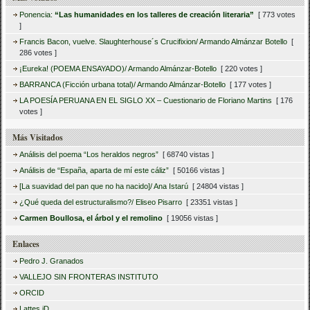
Ponencia:
“Las humanidades en los talleres de creación literaria”
[ 773 votes
]
Francis Bacon, vuelve. Slaughterhouse´s Crucifixion/ Armando Almánzar Botello
[
286 votes ]
¡Eureka! (POEMA ENSAYADO)/ Armando Almánzar-Botello
[ 220 votes ]
BARRANCA (Ficción urbana total)/ Armando Almánzar-Botello
[ 177 votes ]
LA POESÍA PERUANA EN EL SIGLO XX – Cuestionario de Floriano Martins
[ 176
votes ]
Más Visitados
Análisis del poema “Los heraldos negros”
[ 68740 vistas ]
Análisis de “España, aparta de mí este cáliz”
[ 50166 vistas ]
[La suavidad del pan que no ha nacido]/ Ana Istarú
[ 24804 vistas ]
¿Qué queda del estructuralismo?/ Eliseo Pisarro
[ 23351 vistas ]
Carmen Boullosa, el árbol y el remolino
[ 19056 vistas ]
Enlaces
Pedro J. Granados
VALLEJO SIN FRONTERAS INSTITUTO
ORCID
Lattes iD