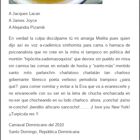
A Jacques Lacan
A James Joyce
A Alejandra Pizarnik
En verdad la culpa discúlpame tú mi amarga Mielita pues quien
dijo así es voz a-cadémica sinthomita para cama o hamaca de
psicoanalista que no cree en la mitra ni tampoco en política del
montón “hipócrita-sadomasoquista” que devora sin pueblo en misa
sin camisa las comas en estado de hostia y “santo-más” mentido
santo mito parlanchín charlatoso charlatán tan charloso
gobernante libresco poeta verboso periodista tramposo ¿para
qué?: para comer vomitar y evitar a la Eva que va a evanescerle y
no envanecerle con su ser en la letra de chucha encharcada en
no-ser que chocheando en su lodo charloco. ahora. ¡concha! ¡taíno
re-concho! ¡bendito africano sancocho!……. ¡I love you New York!
¡¡Turpicula res !!
Carnaval Dominicano del 2010
Santo Domingo, República Dominicana