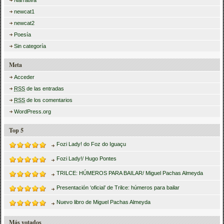
Narrativa
newcat1
newcat2
Poesía
Sin categoría
Meta
Acceder
RSS
de las entradas
RSS
de los comentarios
WordPress.org
Top 5
Fozi Lady! do Foz do Iguaçu
Fozi Lady!/ Hugo Pontes
TRILCE: HÚMEROS PARA BAILAR/ Miguel Pachas Almeyda
Presentación ‘oficial’ de Trilce: húmeros para bailar
Nuevo libro de Miguel Pachas Almeyda
Más votados