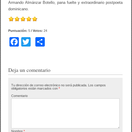
Armando Almánzar Botello, pana fuelte y extraordinario postpoeta
dominicano.
Puntuación:
5
/ Votos:
24
F
T
C
a
wi
o
c
tt
m
e
er
p
Deja un comentario
b
ar
Tu dirección de correo electrónico no será publicada.
Los campos
o
tir
obligatorios están marcados con
*
o
Comentario
k
Nombre
*