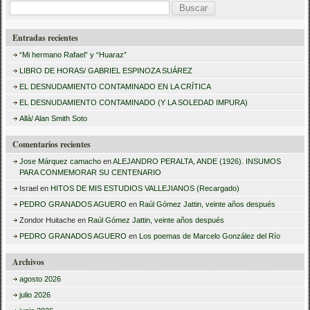
B
u
Entradas recientes
s
“Mi hermano Rafael” y “Huaraz”
c
LIBRO DE HORAS/ GABRIEL ESPINOZA SUÁREZ
a
EL DESNUDAMIENTO CONTAMINADO EN LA CRÍTICA
r
EL DESNUDAMIENTO CONTAMINADO (Y LA SOLEDAD IMPURA)
:
Allá/ Alan Smith Soto
Comentarios recientes
Jose Márquez camacho
en
ALEJANDRO PERALTA, ANDE (1926). INSUMOS
PARA CONMEMORAR SU CENTENARIO
Israel
en
HITOS DE MIS ESTUDIOS VALLEJIANOS (Recargado)
PEDRO GRANADOS AGUERO
en
Raúl Gómez Jattin, veinte años después
Zondor Huitache
en
Raúl Gómez Jattin, veinte años después
PEDRO GRANADOS AGUERO
en
Los poemas de Marcelo González del Río
Archivos
agosto 2026
julio 2026