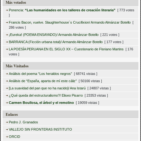
Más votados
Ponencia:
“Las humanidades en los talleres de creación literaria”
[ 773 votes
]
Francis Bacon, vuelve. Slaughterhouse´s Crucifixion/ Armando Almánzar Botello
[
286 votes ]
¡Eureka! (POEMA ENSAYADO)/ Armando Almánzar-Botello
[ 221 votes ]
BARRANCA (Ficción urbana total)/ Armando Almánzar-Botello
[ 177 votes ]
LA POESÍA PERUANA EN EL SIGLO XX – Cuestionario de Floriano Martins
[ 176
votes ]
Más Visitados
Análisis del poema “Los heraldos negros”
[ 68741 vistas ]
Análisis de “España, aparta de mí este cáliz”
[ 50166 vistas ]
[La suavidad del pan que no ha nacido]/ Ana Istarú
[ 24807 vistas ]
¿Qué queda del estructuralismo?/ Eliseo Pisarro
[ 23353 vistas ]
Carmen Boullosa, el árbol y el remolino
[ 19059 vistas ]
Enlaces
Pedro J. Granados
VALLEJO SIN FRONTERAS INSTITUTO
ORCID