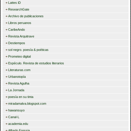
Lattes iD
ResearchGate
Archivo de publicaciones
Libros peruanos
CaribeAndo
Revista Arquitrave
Destiempos
sol negro. poesía & poéticas
Prometeo digital
Espéculo. Revista de estudios literarios
Literaturas.com
Urbanotopía
Revista Agulha
La Jornada
poesía en su tinta
miradamalva.blogspot.com
hawansuyo
Canal-L
academia.edu
Alfredo Fressia