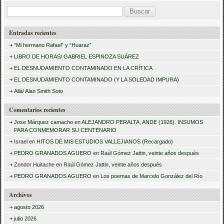
B
u
Entradas recientes
s
“Mi hermano Rafael” y “Huaraz”
c
LIBRO DE HORAS/ GABRIEL ESPINOZA SUÁREZ
a
EL DESNUDAMIENTO CONTAMINADO EN LA CRÍTICA
r
EL DESNUDAMIENTO CONTAMINADO (Y LA SOLEDAD IMPURA)
:
Allá/ Alan Smith Soto
Comentarios recientes
Jose Márquez camacho
en
ALEJANDRO PERALTA, ANDE (1926). INSUMOS
PARA CONMEMORAR SU CENTENARIO
Israel
en
HITOS DE MIS ESTUDIOS VALLEJIANOS (Recargado)
PEDRO GRANADOS AGUERO
en
Raúl Gómez Jattin, veinte años después
Zondor Huitache
en
Raúl Gómez Jattin, veinte años después
PEDRO GRANADOS AGUERO
en
Los poemas de Marcelo González del Río
Archivos
agosto 2026
julio 2026