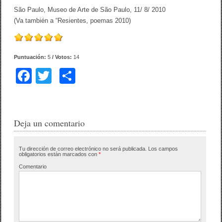
São Paulo, Museo de Arte de São Paulo, 11/ 8/ 2010
(Va también a “Resientes, poemas 2010)
Puntuación:
5
/ Votos:
14
F
T
C
a
wi
o
c
tt
m
e
er
p
Deja un comentario
b
ar
Tu dirección de correo electrónico no será publicada.
Los campos
o
tir
obligatorios están marcados con
*
o
Comentario
k