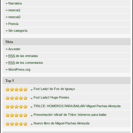
Narrativa
newcat1
newcat2
Poesía
Sin categoría
Meta
Acceder
RSS
de las entradas
RSS
de los comentarios
WordPress.org
Top 5
Fozi Lady! do Foz do Iguaçu
Fozi Lady!/ Hugo Pontes
TRILCE: HÚMEROS PARA BAILAR/ Miguel Pachas Almeyda
Presentación ‘oficial’ de Trilce: húmeros para bailar
Nuevo libro de Miguel Pachas Almeyda