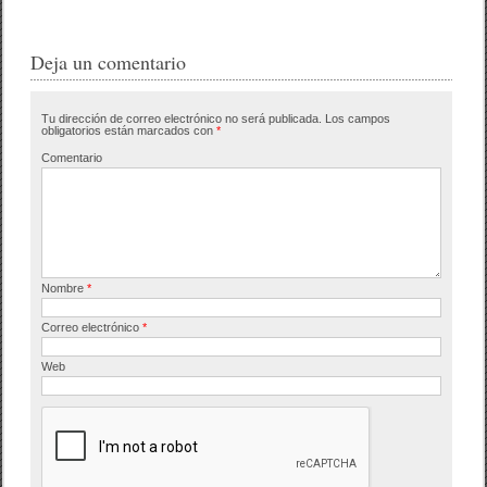
c
tt
m
e
er
p
Deja un comentario
b
ar
Tu dirección de correo electrónico no será publicada.
Los campos
o
tir
obligatorios están marcados con
*
o
Comentario
k
Nombre
*
Correo electrónico
*
Web