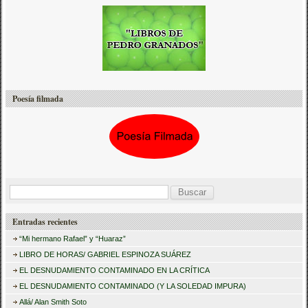
Poesía filmada
B
u
Entradas recientes
s
“Mi hermano Rafael” y “Huaraz”
c
LIBRO DE HORAS/ GABRIEL ESPINOZA SUÁREZ
a
EL DESNUDAMIENTO CONTAMINADO EN LA CRÍTICA
r
EL DESNUDAMIENTO CONTAMINADO (Y LA SOLEDAD IMPURA)
:
Allá/ Alan Smith Soto