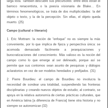
larga lista. También descubre sus precursores: entre ellos están el
barroco renacentista, o la poesía visionaria de Blake… En
términos fenomenológicos, se trata de dos multiplicidades: la del
objeto o texto, y la de la percepción. Sin ellas, el objeto queda
muerto. (25)
Campo (cultural o literario)
1. Eric Mottram: la noción de “enfoque” no es siempre la más
conveniente, por lo que implica de fijeza y perspectiva única: se
acomoda demasiado fácilmente a jerarquizaciones y
burocratizaciones del conocimiento. Más valioso es la noción del
campo como lo que emerge al ser delineado, porque así se
permite que sus contornos sean asunto de pesquisas y diálogos
aclaratorios en vez de ser modelos heredados y prefijados. (31)
2. Pierre Bourdieu: el campo de Bourdieu no involucra la
necesidad de sondear una totalidad, suspendiendo las fronteras
disciplinarias y creando nuevos objetos de estudio; al contrario, se
apoya en la relativa autonomía de ciertas prácticas culturales, que
en América latina [a diferencia de Francia] tiene otra historia y no
siempre se autonomizan (32)