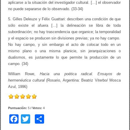
aplicarse a la situación del investigador cultural. […] el observador
no puede separarse de lo observado. (33-34)
5. Gilles Deleuze y Félix Guattari: describen una condición de que
sólo existe el afuera […] la delineación se libra de toda
subordinación; no hay trascendencia que organice; la temporalidad
y el espacio se producen sin divisiones previas; ya no hay campo.
No hay campo, y sin embargo el acto de colocar todo en un
mismo plano o una misma planicie, sin jerarquizaciones o
dualismos, es justamente lo que permite la producción de un
campo. (34)
William Rowe,
Hacia una poética radical. Ensayos de
hermenéutica cultural
(Rosario, Argentina: Beatriz Viterbo/ Mosca
Azul, 1996)
Puntuación:
5
/ Votos:
4
F
T
C
a
wi
o