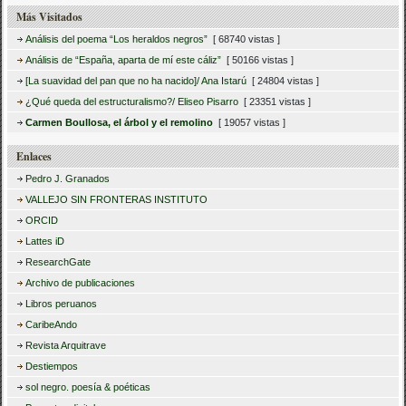
Más Visitados
Análisis del poema “Los heraldos negros”
[ 68740 vistas ]
Análisis de “España, aparta de mí este cáliz”
[ 50166 vistas ]
[La suavidad del pan que no ha nacido]/ Ana Istarú
[ 24804 vistas ]
¿Qué queda del estructuralismo?/ Eliseo Pisarro
[ 23351 vistas ]
Carmen Boullosa, el árbol y el remolino
[ 19057 vistas ]
Enlaces
Pedro J. Granados
VALLEJO SIN FRONTERAS INSTITUTO
ORCID
Lattes iD
ResearchGate
Archivo de publicaciones
Libros peruanos
CaribeAndo
Revista Arquitrave
Destiempos
sol negro. poesía & poéticas