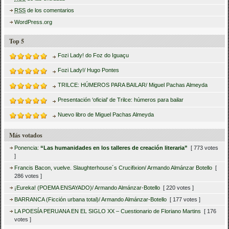
RSS
de los comentarios
WordPress.org
Top 5
Fozi Lady! do Foz do Iguaçu
Fozi Lady!/ Hugo Pontes
TRILCE: HÚMEROS PARA BAILAR/ Miguel Pachas Almeyda
Presentación ‘oficial’ de Trilce: húmeros para bailar
Nuevo libro de Miguel Pachas Almeyda
Más votados
Ponencia:
“Las humanidades en los talleres de creación literaria”
[ 773 votes
]
Francis Bacon, vuelve. Slaughterhouse´s Crucifixion/ Armando Almánzar Botello
[
286 votes ]
¡Eureka! (POEMA ENSAYADO)/ Armando Almánzar-Botello
[ 220 votes ]
BARRANCA (Ficción urbana total)/ Armando Almánzar-Botello
[ 177 votes ]
LA POESÍA PERUANA EN EL SIGLO XX – Cuestionario de Floriano Martins
[ 176
votes ]