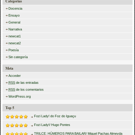
Categorías
Docencia
Ensayo
General
Narrativa
newcat1
newcat2
Poesía
Sin categoría
Meta
Acceder
RSS
de las entradas
RSS
de los comentarios
WordPress.org
Top 5
Fozi Lady! do Foz do Iguaçu
Fozi Lady!/ Hugo Pontes
TRILCE: HÚMEROS PARA BAILAR/ Miguel Pachas Almeyda