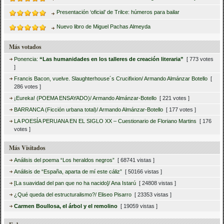
Presentación ‘oficial’ de Trilce: húmeros para bailar
Nuevo libro de Miguel Pachas Almeyda
Más votados
Ponencia:
“Las humanidades en los talleres de creación literaria”
[ 773 votes
]
Francis Bacon, vuelve. Slaughterhouse´s Crucifixion/ Armando Almánzar Botello
[
286 votes ]
¡Eureka! (POEMA ENSAYADO)/ Armando Almánzar-Botello
[ 221 votes ]
BARRANCA (Ficción urbana total)/ Armando Almánzar-Botello
[ 177 votes ]
LA POESÍA PERUANA EN EL SIGLO XX – Cuestionario de Floriano Martins
[ 176
votes ]
Más Visitados
Análisis del poema “Los heraldos negros”
[ 68741 vistas ]
Análisis de “España, aparta de mí este cáliz”
[ 50166 vistas ]
[La suavidad del pan que no ha nacido]/ Ana Istarú
[ 24808 vistas ]
¿Qué queda del estructuralismo?/ Eliseo Pisarro
[ 23353 vistas ]
Carmen Boullosa, el árbol y el remolino
[ 19059 vistas ]