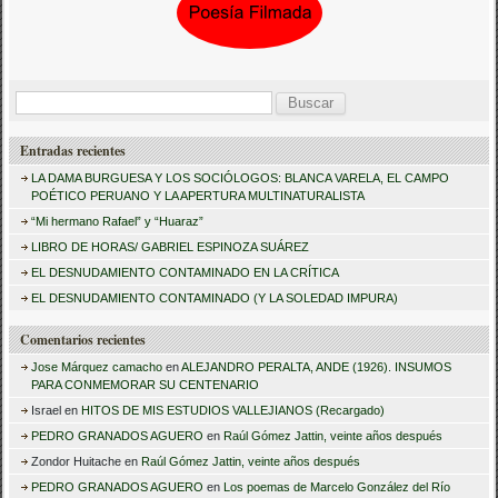
B
u
Entradas recientes
s
LA DAMA BURGUESA Y LOS SOCIÓLOGOS: BLANCA VARELA, EL CAMPO
c
POÉTICO PERUANO Y LA APERTURA MULTINATURALISTA
a
“Mi hermano Rafael” y “Huaraz”
LIBRO DE HORAS/ GABRIEL ESPINOZA SUÁREZ
r
EL DESNUDAMIENTO CONTAMINADO EN LA CRÍTICA
:
EL DESNUDAMIENTO CONTAMINADO (Y LA SOLEDAD IMPURA)
Comentarios recientes
Jose Márquez camacho
en
ALEJANDRO PERALTA, ANDE (1926). INSUMOS
PARA CONMEMORAR SU CENTENARIO
Israel
en
HITOS DE MIS ESTUDIOS VALLEJIANOS (Recargado)
PEDRO GRANADOS AGUERO
en
Raúl Gómez Jattin, veinte años después
Zondor Huitache
en
Raúl Gómez Jattin, veinte años después
PEDRO GRANADOS AGUERO
en
Los poemas de Marcelo González del Río