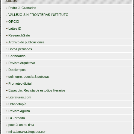
Enlaces
Pedro J. Granados
VALLEJO SIN FRONTERAS INSTITUTO
ORCID
Lattes iD
ResearchGate
Archivo de publicaciones
Libros peruanos
CaribeAndo
Revista Arquitrave
Destiempos
sol negro. poesía & poéticas
Prometeo digital
Espéculo. Revista de estudios literarios
Literaturas.com
Urbanotopía
Revista Agulha
La Jornada
poesía en su tinta
miradamalva.blogspot.com