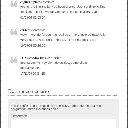
english diploma
escribió:
you for the information you have shared. Just continue writing
this kind of post. I will be your loyal reader. Thanks again.
01/08/09 01:33:54
car rental
escribió:
wow…. wonderful poem to read out. I have enjoyed reading it
very much. I would like to thank you for sharing it here.
19/08/09 05:26:28
Dubai condos for sale
escribió:
poema escrito muy bien, de verdad, como el sus
pensamientos
17/11/09 03:34:18
Deja un comentario
Tu dirección de correo electrónico no será publicada.
Los campos
obligatorios están marcados con
*
Comentario