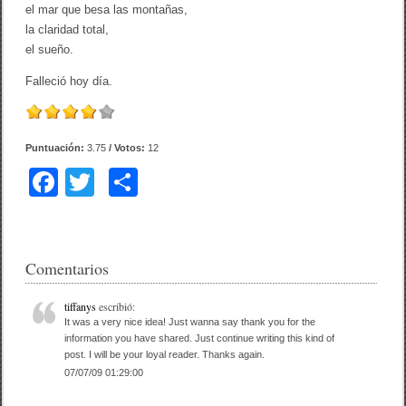
el mar que besa las montañas,
la claridad total,
el sueño.
Falleció hoy día.
Puntuación:
3.75
/ Votos:
12
F
T
C
a
wi
o
c
tt
m
e
er
p
Comentarios
b
ar
tiffanys
escribió:
o
tir
It was a very nice idea! Just wanna say thank you for the
information you have shared. Just continue writing this kind of
o
post. I will be your loyal reader. Thanks again.
07/07/09 01:29:00
k