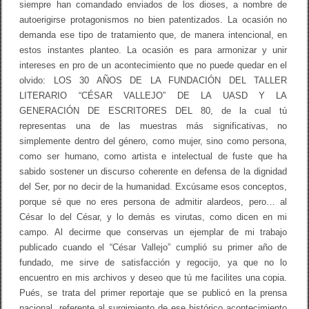
siempre han comandado enviados de los dioses, a nombre de
autoerigirse protagonismos no bien patentizados. La ocasión no
demanda ese tipo de tratamiento que, de manera intencional, en
estos instantes planteo. La ocasión es para armonizar y unir
intereses en pro de un acontecimiento que no puede quedar en el
olvido: LOS 30 AÑOS DE LA FUNDACIÓN DEL TALLER
LITERARIO “CÉSAR VALLEJO” DE LA UASD Y LA
GENERACIÓN DE ESCRITORES DEL 80, de la cual tú
representas una de las muestras más significativas, no
simplemente dentro del género, como mujer, sino como persona,
como ser humano, como artista e intelectual de fuste que ha
sabido sostener un discurso coherente en defensa de la dignidad
del Ser, por no decir de la humanidad. Excúsame esos conceptos,
porque sé que no eres persona de admitir alardeos, pero… al
César lo del César, y lo demás es virutas, como dicen en mi
campo. Al decirme que conservas un ejemplar de mi trabajo
publicado cuando el “César Vallejo” cumplió su primer año de
fundado, me sirve de satisfacción y regocijo, ya que no lo
encuentro en mis archivos y deseo que tú me facilites una copia.
Pués, se trata del primer reportaje que se publicó en la prensa
nacional, referente al surgimiento de ese histórico acontecimiento