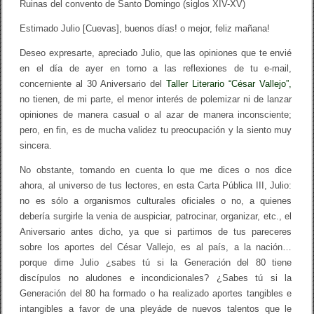
Ruinas del convento de Santo Domingo (siglos XIV-XV)
Estimado Julio [Cuevas], buenos días! o mejor, feliz mañana!
Deseo expresarte, apreciado Julio, que las opiniones que te envié
en el día de ayer en torno a las reflexiones de tu e-mail,
concerniente al 30 Aniversario del
Taller Literario “César Vallejo”,
no tienen, de mi parte, el menor interés de polemizar ni de lanzar
opiniones de manera casual o al azar de manera inconsciente;
pero, en fin, es de mucha validez tu preocupación y la siento muy
sincera.
No obstante, tomando en cuenta lo que me dices o nos dice
ahora, al universo de tus lectores, en esta Carta Pública III, Julio:
no es sólo a organismos culturales oficiales o no, a quienes
debería surgirle la venia de auspiciar, patrocinar, organizar, etc., el
Aniversario antes dicho, ya que si partimos de tus pareceres
sobre los aportes del César Vallejo, es al país, a la nación…
porque dime Julio ¿sabes tú si la Generación del 80 tiene
discípulos no aludones e incondicionales? ¿Sabes tú si la
Generación del 80 ha formado o ha realizado aportes tangibles e
intangibles a favor de una pleyáde de nuevos talentos que le