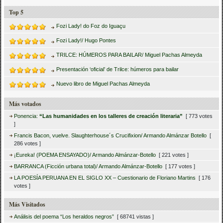
Top 5
Fozi Lady! do Foz do Iguaçu
Fozi Lady!/ Hugo Pontes
TRILCE: HÚMEROS PARA BAILAR/ Miguel Pachas Almeyda
Presentación ‘oficial’ de Trilce: húmeros para bailar
Nuevo libro de Miguel Pachas Almeyda
Más votados
Ponencia:
“Las humanidades en los talleres de creación literaria”
[ 773 votes
]
Francis Bacon, vuelve. Slaughterhouse´s Crucifixion/ Armando Almánzar Botello
[
286 votes ]
¡Eureka! (POEMA ENSAYADO)/ Armando Almánzar-Botello
[ 221 votes ]
BARRANCA (Ficción urbana total)/ Armando Almánzar-Botello
[ 177 votes ]
LA POESÍA PERUANA EN EL SIGLO XX – Cuestionario de Floriano Martins
[ 176
votes ]
Más Visitados
Análisis del poema “Los heraldos negros”
[ 68741 vistas ]