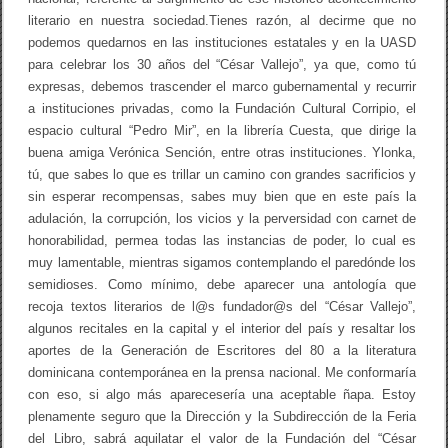
literario en nuestra sociedad.Tienes razón, al decirme que no
podemos quedarnos en las instituciones estatales y en la UASD
para celebrar los 30 años del “César Vallejo”, ya que, como tú
expresas, debemos trascender el marco gubernamental y recurrir
a instituciones privadas, como la Fundación Cultural Corripio, el
espacio cultural “Pedro Mir”, en la librería Cuesta, que dirige la
buena amiga Verónica Sención, entre otras instituciones. Ylonka,
tú, que sabes lo que es trillar un camino con grandes sacrificios y
sin esperar recompensas, sabes muy bien que en este país la
adulación, la corrupción, los vicios y la perversidad con carnet de
honorabilidad, permea todas las instancias de poder, lo cual es
muy lamentable, mientras sigamos contemplando el paredónde los
semidioses. Como mínimo, debe aparecer una antología que
recoja textos literarios de l@s fundador@s del “César Vallejo”,
algunos recitales en la capital y el interior del país y resaltar los
aportes de la Generación de Escritores del 80 a la literatura
dominicana contemporánea en la prensa nacional. Me conformaría
con eso, si algo más aparecesería una aceptable ñapa. Estoy
plenamente seguro que la Dirección y la Subdirección de la Feria
del Libro, sabrá aquilatar el valor de la Fundación del “César