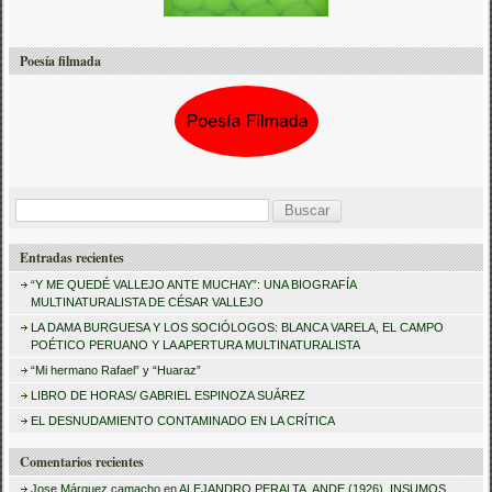
Poesía filmada
B
u
Entradas recientes
s
“Y ME QUEDÉ VALLEJO ANTE MUCHAY”: UNA BIOGRAFÍA
c
MULTINATURALISTA DE CÉSAR VALLEJO
a
LA DAMA BURGUESA Y LOS SOCIÓLOGOS: BLANCA VARELA, EL CAMPO
POÉTICO PERUANO Y LA APERTURA MULTINATURALISTA
r
“Mi hermano Rafael” y “Huaraz”
:
LIBRO DE HORAS/ GABRIEL ESPINOZA SUÁREZ
EL DESNUDAMIENTO CONTAMINADO EN LA CRÍTICA
Comentarios recientes
Jose Márquez camacho
en
ALEJANDRO PERALTA, ANDE (1926). INSUMOS