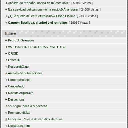
Análisis de “España, aparta de mí este cáliz”
[ 50167 vistas ]
[La suavidad del pan que no ha nacido]/ Ana Istarú
[ 24808 vistas ]
¿Qué queda del estructuralismo?/ Eliseo Pisarro
[ 23353 vistas ]
Carmen Boullosa, el árbol y el remolino
[ 19059 vistas ]
Enlaces
Pedro J. Granados
VALLEJO SIN FRONTERAS INSTITUTO
ORCID
Lattes iD
ResearchGate
Archivo de publicaciones
Libros peruanos
CaribeAndo
Revista Arquitrave
Destiempos
sol negro. poesía & poéticas
Prometeo digital
Espéculo. Revista de estudios literarios
Literaturas.com