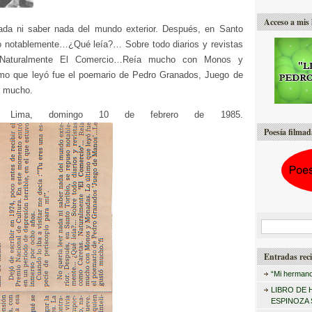
Acceso a mis 
ada ni saber nada del mundo exterior. Después, en Santo
so notablemente…¿Qué leía?… Sobre todo diarios y revistas
 Naturalmente El Comercio…Reía mucho con Monos y
mo que leyó fue el poemario de Pedro Granados, Juego de
 mucho.
. Lima, domingo 10 de febrero de 1985.
Poesía filmad
B
u
Entradas reci
s
“Mi hermano
c
LIBRO DE 
a
ESPINOZA