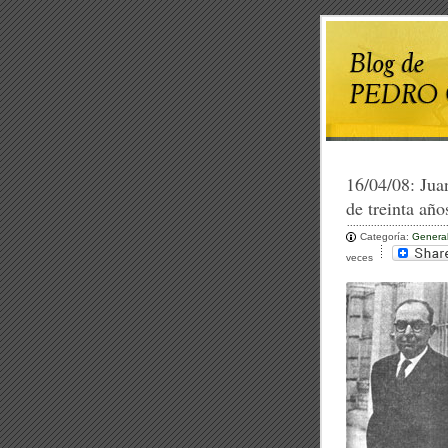
16/04/08:
Jua
de treinta año
Categoría:
Genera
veces