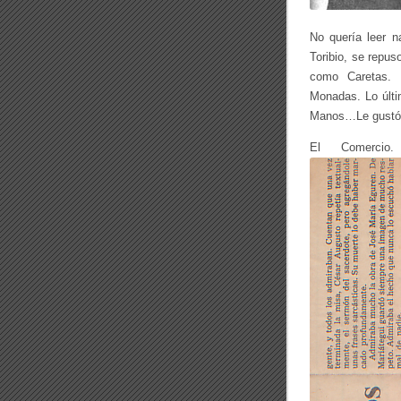
No quería leer n
Toribio, se repu
como Caretas.
Monadas. Lo últi
Manos…Le gustó
El Comercio