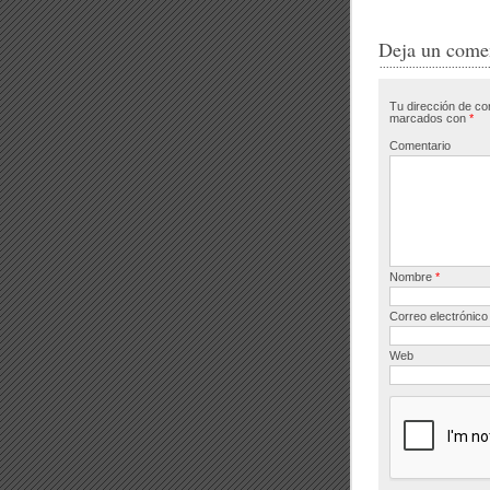
c
tt
e
e
Deja un come
b
Tu dirección de co
o
marcados con
*
o
Comentario
k
Nombre
*
Correo electrónic
Web