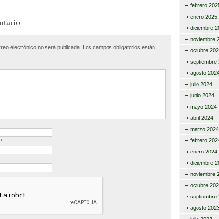
m
febrero 202
enero 2025
r
p
ntario
diciembre 2
ar
noviembre 
rreo electrónico no será publicada.
Los campos obligatorios están
tir
octubre 202
septiembre 
agosto 202
julio 2024
junio 2024
mayo 2024
abril 2024
marzo 2024
febrero 202
o
*
enero 2024
diciembre 2
noviembre 
octubre 202
septiembre 
agosto 202