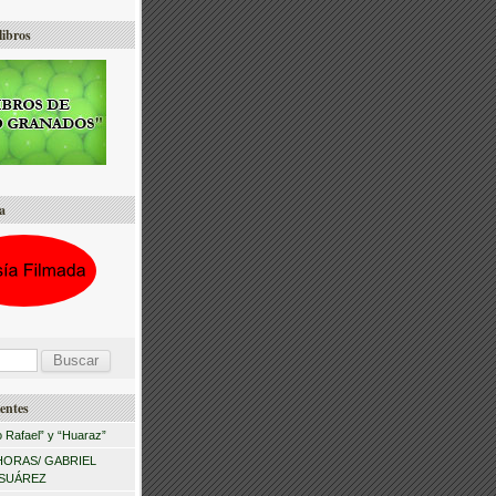
libros
a
entes
 Rafael” y “Huaraz”
HORAS/ GABRIEL
 SUÁREZ