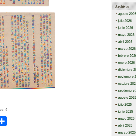
Archivos
agosto 202
julio 2026
junio 2026
mayo 2026
abril 2026
marzo 2026
febrero 202
enero 2026
diciembre 2
noviembre 
octubre 202
septiembre 
agosto 202
julio 2025
tos:
9
junio 2025
C
mayo 2025
abril 2025
i
o
marzo 2025