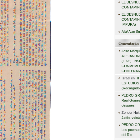
EL DESNU
r
CONTAMINA
:
EL DESNU
CONTAMIN
IMPURA)
Allá/ Alan S
Comentarios 
Jose Márqu
ALEJANDRO
(1926). I
CONMEMO
CENTENAR
Israel
en
HI
ESTUDIOS 
(Recargado
PEDRO GR
Raúl Gómez 
después
Zondor Huit
Jattin, vein
PEDRO GR
Los poemas
del Río