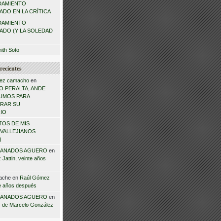
DAMIENTO
DO EN LA CRÍTICA
DAMIENTO
ADO (Y LA SOLEDAD
mith Soto
recientes
ez camacho
en
 PERALTA, ANDE
NSUMOS PARA
RAR SU
IO
TOS DE MIS
VALLEJIANOS
)
ANADOS AGUERO
en
Jattin, veinte años
ache
en
Raúl Gómez
te años después
ANADOS AGUERO
en
 de Marcelo González