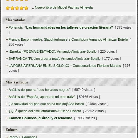
Nuevo libro de Miguel Pachas Almeyda
Más votados
Ponencia:
“Las humanidades en los talleres de creación literaria”
[ 773 votes
]
Francis Bacon, vuelve. Slaughterhouse´s Crucifixion/ Armando Almánzar Botello
[
286 votes ]
¡Eureka! (POEMA ENSAYADO)/ Armando Almánzar-Botello
[ 220 votes ]
BARRANCA (Ficción urbana total)/ Armando Almánzar-Botello
[ 177 votes ]
LA POESÍA PERUANA EN EL SIGLO XX – Cuestionario de Floriano Martins
[ 176
votes ]
Más Visitados
Análisis del poema “Los heraldos negros”
[ 68740 vistas ]
Análisis de “España, aparta de mí este cáliz”
[ 50166 vistas ]
[La suavidad del pan que no ha nacido]/ Ana Istarú
[ 24804 vistas ]
¿Qué queda del estructuralismo?/ Eliseo Pisarro
[ 23352 vistas ]
Carmen Boullosa, el árbol y el remolino
[ 19058 vistas ]
Enlaces
Pedro J. Granados