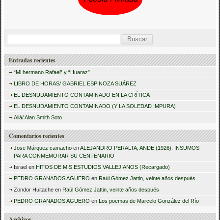
B
u
Entradas recientes
s
“Mi hermano Rafael” y “Huaraz”
c
LIBRO DE HORAS/ GABRIEL ESPINOZA SUÁREZ
a
EL DESNUDAMIENTO CONTAMINADO EN LA CRÍTICA
r
EL DESNUDAMIENTO CONTAMINADO (Y LA SOLEDAD IMPURA)
:
Allá/ Alan Smith Soto
Comentarios recientes
Jose Márquez camacho
en
ALEJANDRO PERALTA, ANDE (1926). INSUMOS
PARA CONMEMORAR SU CENTENARIO
Israel
en
HITOS DE MIS ESTUDIOS VALLEJIANOS (Recargado)
PEDRO GRANADOS AGUERO
en
Raúl Gómez Jattin, veinte años después
Zondor Huitache
en
Raúl Gómez Jattin, veinte años después
PEDRO GRANADOS AGUERO
en
Los poemas de Marcelo González del Río
Archivos