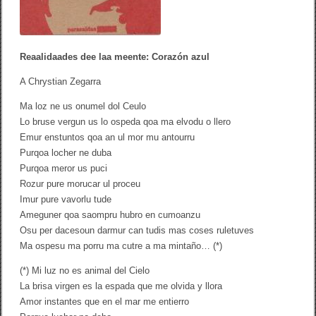
Reaalidaades dee laa meente: Corazón azul
A Chrystian Zegarra
Ma loz ne us onumel dol Ceulo
Lo bruse vergun us lo ospeda qoa ma elvodu o llero
Emur enstuntos qoa an ul mor mu antourru
Purqoa locher ne duba
Purqoa meror us puci
Rozur pure morucar ul proceu
Imur pure vavorlu tude
Ameguner qoa saompru hubro en cumoanzu
Osu per dacesoun darmur can tudis mas coses ruletuves
Ma ospesu ma porru ma cutre a ma mintaño… (*)
(*) Mi luz no es animal del Cielo
La brisa virgen es la espada que me olvida y llora
Amor instantes que en el mar me entierro