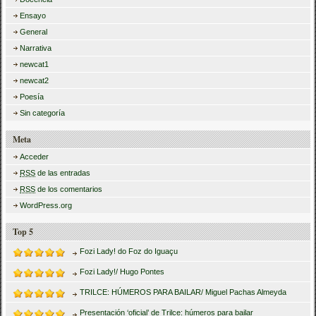
Ensayo
General
Narrativa
newcat1
newcat2
Poesía
Sin categoría
Meta
Acceder
RSS
de las entradas
RSS
de los comentarios
WordPress.org
Top 5
Fozi Lady! do Foz do Iguaçu
Fozi Lady!/ Hugo Pontes
TRILCE: HÚMEROS PARA BAILAR/ Miguel Pachas Almeyda
Presentación ‘oficial’ de Trilce: húmeros para bailar