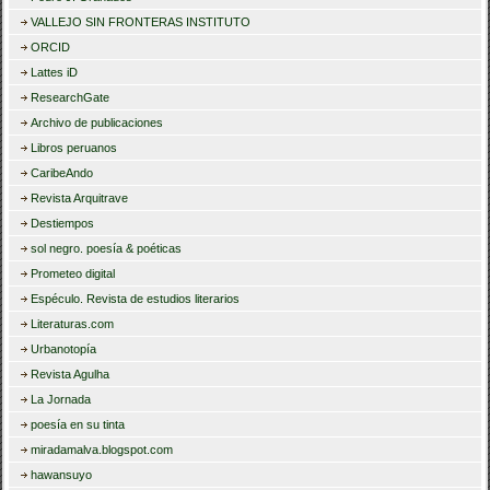
VALLEJO SIN FRONTERAS INSTITUTO
ORCID
Lattes iD
ResearchGate
Archivo de publicaciones
Libros peruanos
CaribeAndo
Revista Arquitrave
Destiempos
sol negro. poesía & poéticas
Prometeo digital
Espéculo. Revista de estudios literarios
Literaturas.com
Urbanotopía
Revista Agulha
La Jornada
poesía en su tinta
miradamalva.blogspot.com
hawansuyo