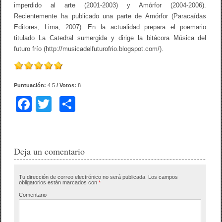
imperdido al arte (2001-2003) y Amórfor (2004-2006).
Recientemente ha publicado una parte de Amórfor (Paracaídas
Editores, Lima, 2007). En la actualidad prepara el poemario
titulado La Catedral sumergida y dirige la bitácora Música del
futuro frío (http://musicadelfuturofrio.blogspot.com/).
Puntuación:
4.5
/ Votos:
8
F
T
C
a
wi
o
c
tt
m
e
er
p
Deja un comentario
b
ar
Tu dirección de correo electrónico no será publicada.
Los campos
o
tir
obligatorios están marcados con
*
o
Comentario
k