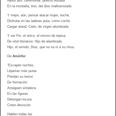
Ajeno asir, ceremonial, poesía hurtada
En la montaña, tino, del dios malhumorado.
Y mejor, aún, pensar atacar mujer, noche,
Disfrutar en las laderas puta, como coche
Cargar ataúd, Cielo, de virgen alumbrada.
Y ser Fin, el único, el mismo de repisa,
De vital literatura: Hijo de alambrada.
Hijo, el temido, Dios, que no va ni a su misa.
De
Amórfor
“Escapen noches,
Lejanías más puras
Pierdan su temor
De formación
Arraiguen simpleza
En las figuras
Detengan locura
Creen devoción
Hablen todas las