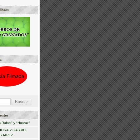
libros
a
entes
 Rafael” y “Huaraz”
HORAS/ GABRIEL
 SUÁREZ