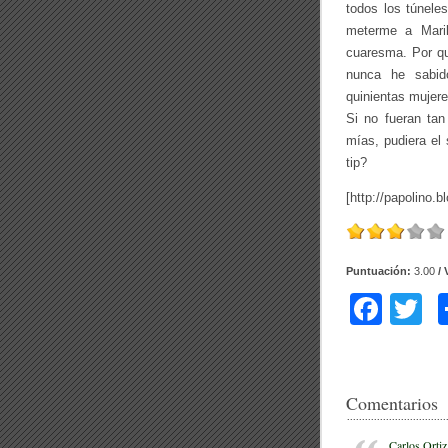
todos los túnele
meterme a Maril
cuaresma. Por q
nunca he sabid
quinientas mujere
Si no fueran tan
mías, pudiera el
tip?
[http://papolino.
Puntuación:
3.00
/ 
F
T
a
w
c
tt
e
e
Comentarios
b
Carlos Ortiz