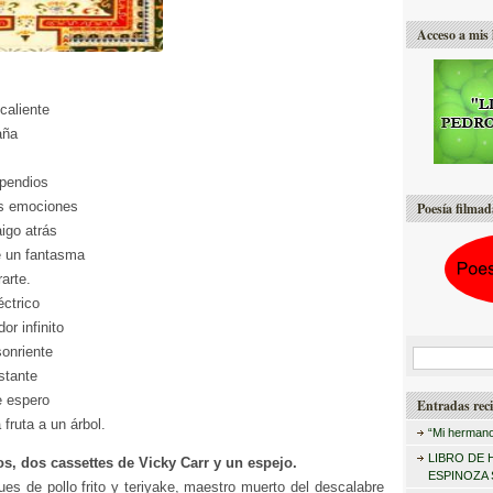
Acceso a mis 
caliente
aña
xpendios
is emociones
Poesía filmad
igo atrás
e un fantasma
arte.
éctrico
or infinito
onriente
B
stante
u
e espero
Entradas reci
s
fruta a un árbol.
“Mi hermano
c
LIBRO DE 
os, dos cassettes de Vicky Carr y un espejo.
a
ESPINOZA
ues de pollo frito y teriyake, maestro muerto del descalabre