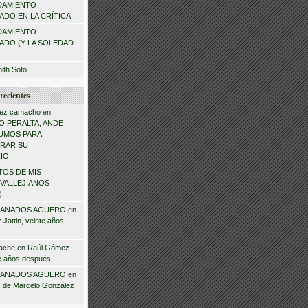
DAMIENTO
DO EN LA CRÍTICA
DAMIENTO
ADO (Y LA SOLEDAD
mith Soto
recientes
ez camacho
en
 PERALTA, ANDE
NSUMOS PARA
RAR SU
IO
TOS DE MIS
VALLEJIANOS
)
ANADOS AGUERO
en
Jattin, veinte años
ache
en
Raúl Gómez
te años después
ANADOS AGUERO
en
 de Marcelo González