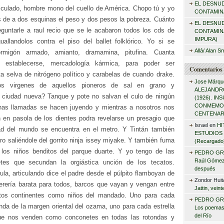
EL DESNU
r
rticulado, hombre mono del cuello de América. Chopo tú y yo
CONTAMINA
:
as de a dos esquinas el peso y dos pesos la pobreza. Cuánto
EL DESNU
eguntarle a raul recio que se le acabaron todos los cds de
CONTAMIN
IMPURA)
uallandolos contra el piso del ballet folklórico. Yo si se
Allá/ Alan S
ormigón armado, amianto, dramamina, pitufina. Cuanta
e establecerse, mercadología kármica, para poder ser
Comentarios 
ta selva de nitrógeno político y carabelas de cuando drake.
Jose Márqu
os virgenes de aquellos pioneros de sal en grano y
ALEJANDRO
ciudad nueva? Tanque y pote no salvan el culo de ningún
(1926). I
CONMEMO
nas llamadas se hacen juyendo y mientras a nosotros nos
CENTENAR
ón en pasola de los dientes podra revelarse un presagio que
Israel
en
HI
dad del mundo se encuentra en el metro. Y Tintán también
ESTUDIOS 
ero saliéndole del gorrito ninja issey miyake. Y también fuma
(Recargado
los niños benditos del parque duarte. Y yo tengo de las
PEDRO GR
Raúl Gómez 
es que secundan la orgiástica unción de los tecatos.
después
icula, articulando dice el padre desde el púlpito flamboyan de
Zondor Huit
erería barata para todos, barcos que vayan y vengan entre
Jattin, vein
stos continentes como niños del mandado. Uno para cada
PEDRO GR
nda de la margen oriental del ozama, uno para cada estrella
Los poemas
del Río
ue nos venden como conconetes en todas las rotondas y