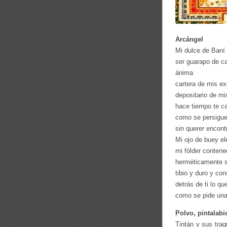
Arcángel
Mi dulce de Baní 
ser guarapo de c
ánima
cartera de mis e
depositario de m
hace tiempo te ca
como se persigu
sin querer encontr
Mi ojo de buey el
mi fólder contened
herméticamente s
tibio y duro y con
detrás de ti lo qu
como se pide una 
Polvo, pintalabi
Tintán y sus traq