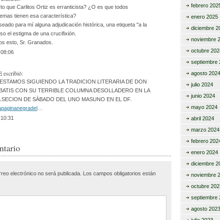
tir
febrero 202
to que Carlitos Ortiz es erranticista? ¿O es que todos
emas tienen esa característica?
enero 2025
eado para mí alguna adjudicación histórica, una etiqueta "a la
diciembre 2
so el estigma de una crucifixión.
noviembre 
s esto, Sr. Granados.
octubre 202
:08:06
septiembre 
E
escribió:
agosto 202
ESTAMOS SIGUIENDO LA TRADICION LITERARIA DE DON
julio 2024
BATIS CON SU TERRIBLE COLUMNA DESOLLADERO EN LA
junio 2024
 SECION DE SÀBADO DEL UNO MASUNO EN EL DF.
mayo 2024
lapaginanegradel
…
:10:31
abril 2024
marzo 2024
febrero 202
ntario
enero 2024
diciembre 2
rreo electrónico no será publicada.
Los campos obligatorios están
noviembre 
octubre 202
septiembre 
agosto 202