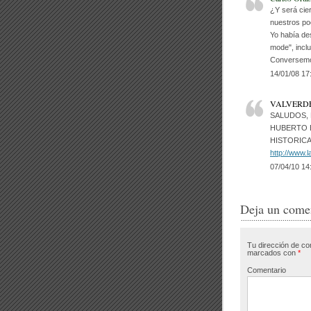
o
¿Y será cier
nuestros po
o
Yo había des
mode", inclu
k
Conversemo
14/01/08 17
VALVERD
SALUDOS, 
HUBERTO 
HISTORICA
http://www.
07/04/10 14
Deja un come
Tu dirección de co
marcados con
*
Comentario