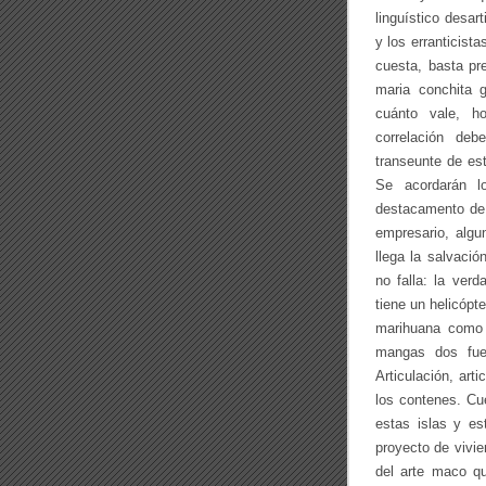
linguístico desa
y los erranticist
cuesta, basta pr
maria conchita g
cuánto vale, h
correlación deb
transeunte de es
Se acordarán l
destacamento de 
empresario, algu
llega la salvaci
no falla: la ver
tiene un helicópt
marihuana como 
mangas dos fuet
Articulación, art
los contenes. Cu
estas islas y e
proyecto de vivie
del arte maco q