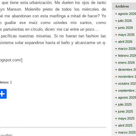
s que tiene esta urbanización. Me duelen los ojos de tanto
Archivos
yn Manson. Molenillo prieto de todos los miércoles de
agosto 202
ué me abandonan con esta marifinga a mitad de hacer? Yo
julio 2026
o guallar ese maíz como ustedes mis santos, como
junio 2026
s parturientas en círculo, dicen: me caí entre un pozo…
mayo 2026
 pacíficas nuestras miserias. Si no fueran tan fashion las
abril 2026
 sistema solar expandirse hasta el baño y alcanzarme un q-
marzo 2026
febrero 202
blogspot.com/]
enero 2026
diciembre 2
noviembre 
Votos:
2
octubre 202
C
septiembre 
agosto 202
i
o
julio 2025
m
junio 2025
mayo 2025
r
p
abril 2025
ar
marzo 2025
escribió: