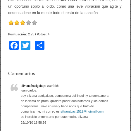
un oportuno soplo al oído, como una leve vibración que agite y
desencadene en la mente todo el resto de la canción.
Puntuación:
2.75
/ Votos:
4
F
T
C
a
wi
o
c
tt
m
e
er
p
Comentarios
b
ar
silvana bacigalupo
escribió:
o
tir
juan carlos:
soy silvana bacigalupo, companera del lincoln y tu companera
o
en la fiesta de prom. quiaiera poder contactarnos y los demas
companeros . vivo en usa y hace anos que trato de
k
comunicarme. mi correo es
silvanabaci1512@hotmail.com
es increible encontrarte por este medio. silvana
29/10/10 18:58:36