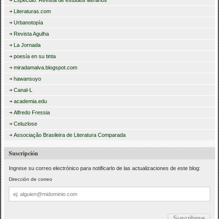
Espéculo. Revista de estudios literarios
Literaturas.com
Urbanotopía
Revista Agulha
La Jornada
poesía en su tinta
miradamalva.blogspot.com
hawansuyo
Canal-L
academia.edu
Alfredo Fressia
Celuzlose
Associação Brasileira de Literatura Comparada
Suscripción
Ingrese su correo electrónico para notificarlo de las actualizaciones de este blog:
Dirección de correo
Dirección
de
correo