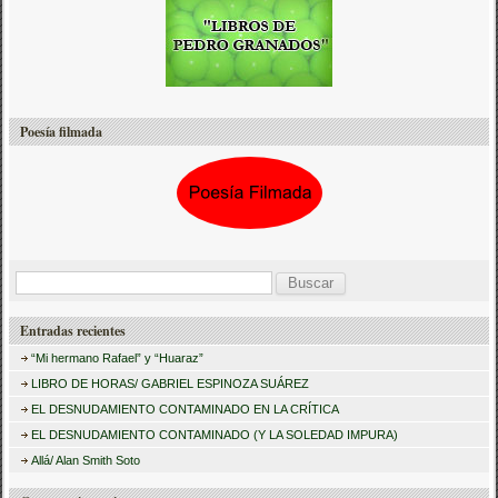
Poesía filmada
B
u
Entradas recientes
s
“Mi hermano Rafael” y “Huaraz”
c
LIBRO DE HORAS/ GABRIEL ESPINOZA SUÁREZ
a
EL DESNUDAMIENTO CONTAMINADO EN LA CRÍTICA
r
EL DESNUDAMIENTO CONTAMINADO (Y LA SOLEDAD IMPURA)
:
Allá/ Alan Smith Soto