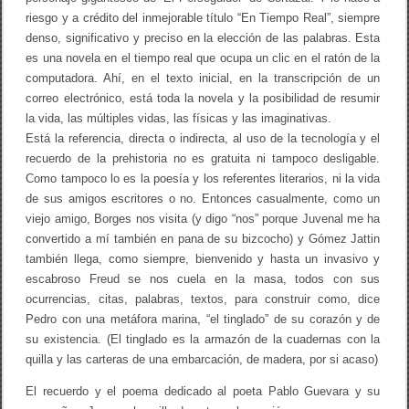
riesgo y a crédito del inmejorable título “En Tiempo Real”, siempre
denso, significativo y preciso en la elección de las palabras. Esta
es una novela en el tiempo real que ocupa un clic en el ratón de la
computadora. Ahí, en el texto inicial, en la transcripción de un
correo electrónico, está toda la novela y la posibilidad de resumir
la vida, las múltiples vidas, las físicas y las imaginativas.
Está la referencia, directa o indirecta, al uso de la tecnología y el
recuerdo de la prehistoria no es gratuita ni tampoco desligable.
Como tampoco lo es la poesía y los referentes literarios, ni la vida
de sus amigos escritores o no. Entonces casualmente, como un
viejo amigo, Borges nos visita (y digo “nos” porque Juvenal me ha
convertido a mí también en pana de su bizcocho) y Gómez Jattin
también llega, como siempre, bienvenido y hasta un invasivo y
escabroso Freud se nos cuela en la masa, todos con sus
ocurrencias, citas, palabras, textos, para construir como, dice
Pedro con una metáfora marina, “el tinglado” de su corazón y de
su existencia. (El tinglado es la armazón de la cuadernas con la
quilla y las carteras de una embarcación, de madera, por si acaso)
El recuerdo y el poema dedicado al poeta Pablo Guevara y su