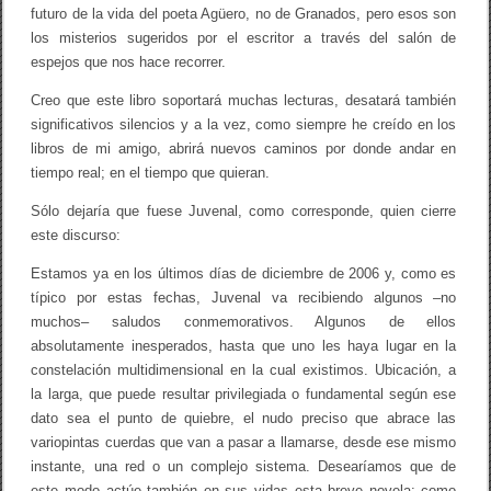
futuro de la vida del poeta Agüero, no de Granados, pero esos son
los misterios sugeridos por el escritor a través del salón de
espejos que nos hace recorrer.
Creo que este libro soportará muchas lecturas, desatará también
significativos silencios y a la vez, como siempre he creído en los
libros de mi amigo, abrirá nuevos caminos por donde andar en
tiempo real; en el tiempo que quieran.
Sólo dejaría que fuese Juvenal, como corresponde, quien cierre
este discurso:
Estamos ya en los últimos días de diciembre de 2006 y, como es
típico por estas fechas, Juvenal va recibiendo algunos –no
muchos– saludos conmemorativos. Algunos de ellos
absolutamente inesperados, hasta que uno les haya lugar en la
constelación multidimensional en la cual existimos. Ubicación, a
la larga, que puede resultar privilegiada o fundamental según ese
dato sea el punto de quiebre, el nudo preciso que abrace las
variopintas cuerdas que van a pasar a llamarse, desde ese mismo
instante, una red o un complejo sistema. Desearíamos que de
este modo actúe también en sus vidas esta breve novela; como