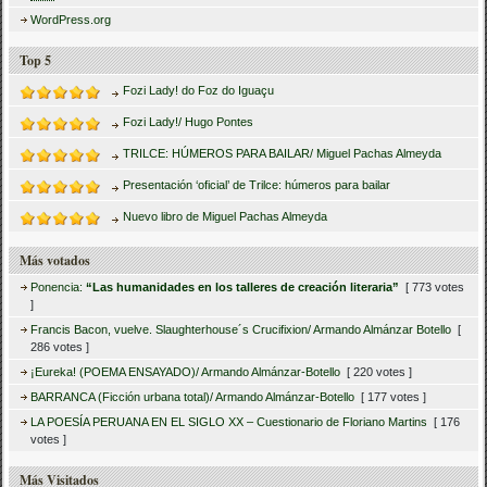
WordPress.org
Top 5
Fozi Lady! do Foz do Iguaçu
Fozi Lady!/ Hugo Pontes
TRILCE: HÚMEROS PARA BAILAR/ Miguel Pachas Almeyda
Presentación ‘oficial’ de Trilce: húmeros para bailar
Nuevo libro de Miguel Pachas Almeyda
Más votados
Ponencia:
“Las humanidades en los talleres de creación literaria”
[ 773 votes
]
Francis Bacon, vuelve. Slaughterhouse´s Crucifixion/ Armando Almánzar Botello
[
286 votes ]
¡Eureka! (POEMA ENSAYADO)/ Armando Almánzar-Botello
[ 220 votes ]
BARRANCA (Ficción urbana total)/ Armando Almánzar-Botello
[ 177 votes ]
LA POESÍA PERUANA EN EL SIGLO XX – Cuestionario de Floriano Martins
[ 176
votes ]
Más Visitados