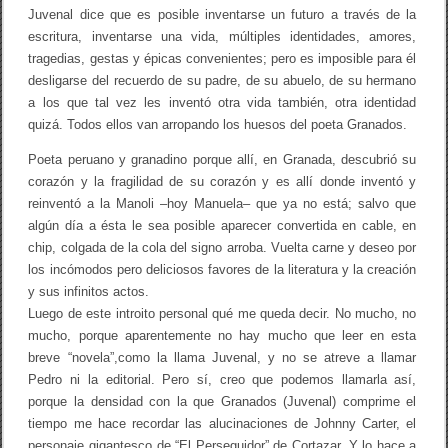
Juvenal dice que es posible inventarse un futuro a través de la
escritura, inventarse una vida, múltiples identidades, amores,
tragedias, gestas y épicas convenientes; pero es imposible para él
desligarse del recuerdo de su padre, de su abuelo, de su hermano
a los que tal vez les inventó otra vida también, otra identidad
quizá. Todos ellos van arropando los huesos del poeta Granados.
Poeta peruano y granadino porque allí, en Granada, descubrió su
corazón y la fragilidad de su corazón y es allí donde inventó y
reinventó a la Manoli –hoy Manuela– que ya no está; salvo que
algún día a ésta le sea posible aparecer convertida en cable, en
chip, colgada de la cola del signo arroba. Vuelta carne y deseo por
los incómodos pero deliciosos favores de la literatura y la creación
y sus infinitos actos.
Luego de este introito personal qué me queda decir. No mucho, no
mucho, porque aparentemente no hay mucho que leer en esta
breve “novela”,como la llama Juvenal, y no se atreve a llamar
Pedro ni la editorial. Pero sí, creo que podemos llamarla así,
porque la densidad con la que Granados (Juvenal) comprime el
tiempo me hace recordar las alucinaciones de Johnny Carter, el
personaje gigantesco de “El Perseguidor” de Cortazar. Y lo hace a