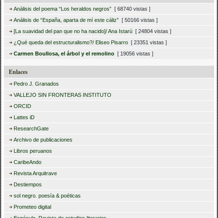
Análisis del poema “Los heraldos negros”
[ 68740 vistas ]
Análisis de “España, aparta de mí este cáliz”
[ 50166 vistas ]
[La suavidad del pan que no ha nacido]/ Ana Istarú
[ 24804 vistas ]
¿Qué queda del estructuralismo?/ Eliseo Pisarro
[ 23351 vistas ]
Carmen Boullosa, el árbol y el remolino
[ 19056 vistas ]
Enlaces
Pedro J. Granados
VALLEJO SIN FRONTERAS INSTITUTO
ORCID
Lattes iD
ResearchGate
Archivo de publicaciones
Libros peruanos
CaribeAndo
Revista Arquitrave
Destiempos
sol negro. poesía & poéticas
Prometeo digital