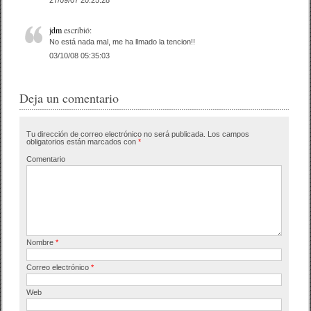
o
k
jdm
escribió:
No está nada mal, me ha llmado la tencion!!
03/10/08 05:35:03
Deja un comentario
Tu dirección de correo electrónico no será publicada.
Los campos
obligatorios están marcados con
*
Comentario
Nombre
*
Correo electrónico
*
Web