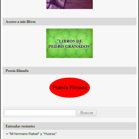
Acceso a mis libros
Poesía filmada
B
u
Entradas recientes
s
“Mi hermano Rafael” y “Huaraz”
c