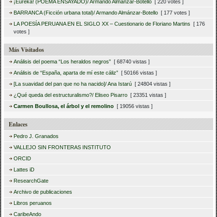
¡Eureka! (POEMA ENSAYADO)/ Armando Almánzar-Botello
[ 220 votes ]
BARRANCA (Ficción urbana total)/ Armando Almánzar-Botello
[ 177 votes ]
LA POESÍA PERUANA EN EL SIGLO XX – Cuestionario de Floriano Martins
[ 176
votes ]
Más Visitados
Análisis del poema “Los heraldos negros”
[ 68740 vistas ]
Análisis de “España, aparta de mí este cáliz”
[ 50166 vistas ]
[La suavidad del pan que no ha nacido]/ Ana Istarú
[ 24804 vistas ]
¿Qué queda del estructuralismo?/ Eliseo Pisarro
[ 23351 vistas ]
Carmen Boullosa, el árbol y el remolino
[ 19056 vistas ]
Enlaces
Pedro J. Granados
VALLEJO SIN FRONTERAS INSTITUTO
ORCID
Lattes iD
ResearchGate
Archivo de publicaciones
Libros peruanos
CaribeAndo