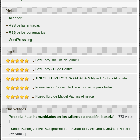
Meta
Acceder
RSS
de las entradas
RSS
de los comentarios
WordPress.org
Top 5
Fozi Lady! do Foz do Iguaçu
Fozi Lady!/ Hugo Pontes
TRILCE: HÚMEROS PARA BAILAR/ Miguel Pachas Almeyda
Presentación ‘oficial’ de Trilce: húmeros para bailar
Nuevo libro de Miguel Pachas Almeyda
Más votados
Ponencia:
“Las humanidades en los talleres de creación literaria”
[ 773 votes
]
Francis Bacon, vuelve. Slaughterhouse´s Crucifixion/ Armando Almánzar Botello
[
286 votes ]