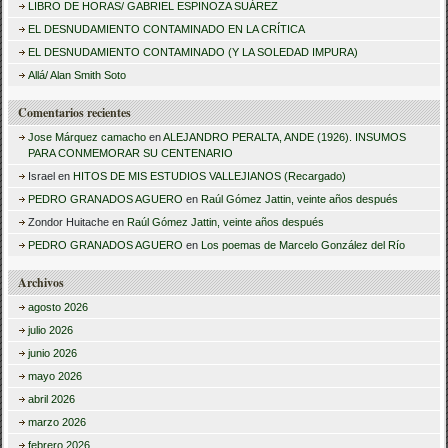
LIBRO DE HORAS/ GABRIEL ESPINOZA SUÁREZ
a
EL DESNUDAMIENTO CONTAMINADO EN LA CRÍTICA
r
EL DESNUDAMIENTO CONTAMINADO (Y LA SOLEDAD IMPURA)
:
Allá/ Alan Smith Soto
Comentarios recientes
Jose Márquez camacho
en
ALEJANDRO PERALTA, ANDE (1926). INSUMOS
PARA CONMEMORAR SU CENTENARIO
Israel
en
HITOS DE MIS ESTUDIOS VALLEJIANOS (Recargado)
PEDRO GRANADOS AGUERO
en
Raúl Gómez Jattin, veinte años después
Zondor Huitache
en
Raúl Gómez Jattin, veinte años después
PEDRO GRANADOS AGUERO
en
Los poemas de Marcelo González del Río
Archivos
agosto 2026
julio 2026
junio 2026
mayo 2026
abril 2026
marzo 2026
febrero 2026