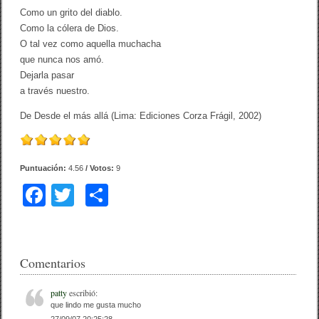
Como un grito del diablo.
Como la cólera de Dios.
O tal vez como aquella muchacha
que nunca nos amó.
Dejarla pasar
a través nuestro.
De Desde el más allá (Lima: Ediciones Corza Frágil, 2002)
Puntuación:
4.56
/ Votos:
9
F
T
C
a
wi
o
c
tt
m
e
er
p
Comentarios
b
ar
patty
escribió:
o
tir
que lindo me gusta mucho
27/09/07 20:25:28