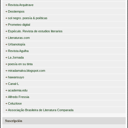
Revista Arquitrave
Destiempos
sol negro. poesía & poéticas
Prometeo digital
Espéculo. Revista de estudios literarios
Literaturas.com
Urbanotopía
Revista Agulha
La Jornada
poesía en su tinta
miradamalva.blogspot.com
hawansuyo
Canal-L
academia.edu
Alfredo Fressia
Celuzlose
Associação Brasileira de Literatura Comparada
Suscripción