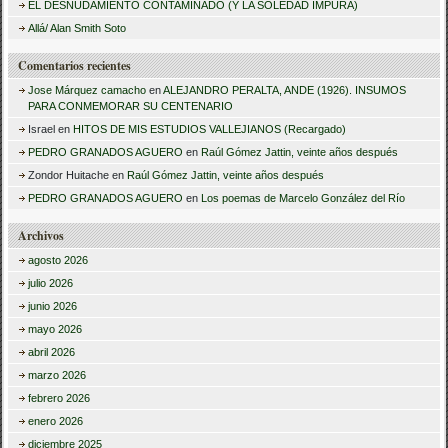
r
EL DESNUDAMIENTO CONTAMINADO (Y LA SOLEDAD IMPURA)
:
Allá/ Alan Smith Soto
Comentarios recientes
Jose Márquez camacho
en
ALEJANDRO PERALTA, ANDE (1926). INSUMOS
PARA CONMEMORAR SU CENTENARIO
Israel
en
HITOS DE MIS ESTUDIOS VALLEJIANOS (Recargado)
PEDRO GRANADOS AGUERO
en
Raúl Gómez Jattin, veinte años después
Zondor Huitache
en
Raúl Gómez Jattin, veinte años después
PEDRO GRANADOS AGUERO
en
Los poemas de Marcelo González del Río
Archivos
agosto 2026
julio 2026
junio 2026
mayo 2026
abril 2026
marzo 2026
febrero 2026
enero 2026
diciembre 2025