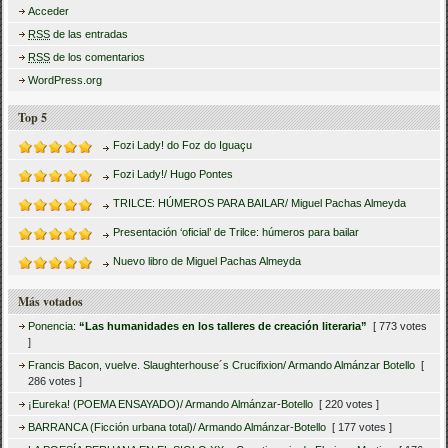
Acceder
RSS
de las entradas
RSS
de los comentarios
WordPress.org
Top 5
Fozi Lady! do Foz do Iguaçu
Fozi Lady!/ Hugo Pontes
TRILCE: HÚMEROS PARA BAILAR/ Miguel Pachas Almeyda
Presentación ‘oficial’ de Trilce: húmeros para bailar
Nuevo libro de Miguel Pachas Almeyda
Más votados
Ponencia:
“Las humanidades en los talleres de creación literaria”
[ 773 votes
]
Francis Bacon, vuelve. Slaughterhouse´s Crucifixion/ Armando Almánzar Botello
[
286 votes ]
¡Eureka! (POEMA ENSAYADO)/ Armando Almánzar-Botello
[ 220 votes ]
BARRANCA (Ficción urbana total)/ Armando Almánzar-Botello
[ 177 votes ]