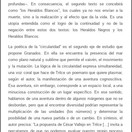
profundas–. En consecuencia, el segundo texto se concebirá
como “los Heraldos Blancos”, los cuales ya no nos envían a la
muerte, sino a la realización y al efecto que da la vida. Es una
utopía entendida como el logro de la continuidad y no de la
negación entre estos dos textos: los Heraldos Negros y los
Heraldos Blancos.
La poética de la “circularidad” es el segundo eje de estudio que
propone Granados. En ella se encuentra la presencia del mar
como plano natural y sublime que permite el vaivén, el movimiento
y la mutación. La lógica de la circularidad expresa simultaneidad,
una voz coral que hace de Trilce un poemario que quiere plasmar,
según el autor, la manifestación de una aventura cognoscitiva.
Esa aventura, sin embargo, corresponde a un espacio local, a una
minuciosa construcción de un lugar específico. En ese sentido,
hablamos de una aventura dentro de algunos márgenes que no se
desbordan, pero que al encontrar diversidad podrían representar la
multiplicación de las unidades (los números) y determinar la
posibilidad de una nueva partida o de un cambio. En síntesis, el
autor precisa: “La propuesta de César Vallejo en Trilce […] invita a
percatarnos de que no podemos evaluar nuestro propio proceso