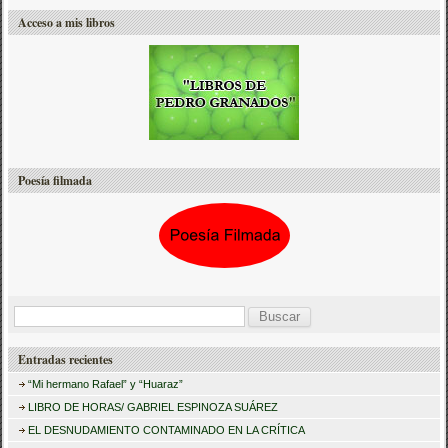
Acceso a mis libros
Poesía filmada
B
u
Entradas recientes
s
“Mi hermano Rafael” y “Huaraz”
c
LIBRO DE HORAS/ GABRIEL ESPINOZA SUÁREZ
a
EL DESNUDAMIENTO CONTAMINADO EN LA CRÍTICA