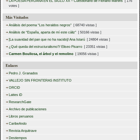
LA POESÍA PERUANA EN EL SIGLO XX – Cuestionario de Floriano Martins
[ 176
votes ]
Más Visitados
Análisis del poema “Los heraldos negros”
[ 68740 vistas ]
Análisis de “España, aparta de mí este cáliz”
[ 50166 vistas ]
[La suavidad del pan que no ha nacido]/ Ana Istarú
[ 24804 vistas ]
¿Qué queda del estructuralismo?/ Eliseo Pisarro
[ 23351 vistas ]
Carmen Boullosa, el árbol y el remolino
[ 19056 vistas ]
Enlaces
Pedro J. Granados
VALLEJO SIN FRONTERAS INSTITUTO
ORCID
Lattes iD
ResearchGate
Archivo de publicaciones
Libros peruanos
CaribeAndo
Revista Arquitrave
Destiempos