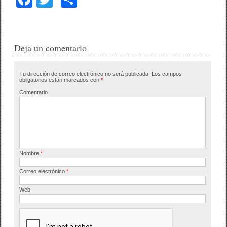
a
wi
o
c
tt
m
e
er
p
Deja un comentario
b
ar
Tu dirección de correo electrónico no será publicada.
Los campos
o
tir
obligatorios están marcados con
*
o
Comentario
k
Nombre
*
Correo electrónico
*
Web