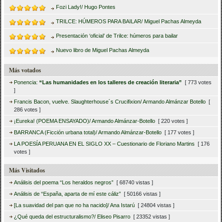
Fozi Lady!/ Hugo Pontes
TRILCE: HÚMEROS PARA BAILAR/ Miguel Pachas Almeyda
Presentación ‘oficial’ de Trilce: húmeros para bailar
Nuevo libro de Miguel Pachas Almeyda
Más votados
Ponencia:
“Las humanidades en los talleres de creación literaria”
[ 773 votes
]
Francis Bacon, vuelve. Slaughterhouse´s Crucifixion/ Armando Almánzar Botello
[
286 votes ]
¡Eureka! (POEMA ENSAYADO)/ Armando Almánzar-Botello
[ 220 votes ]
BARRANCA (Ficción urbana total)/ Armando Almánzar-Botello
[ 177 votes ]
LA POESÍA PERUANA EN EL SIGLO XX – Cuestionario de Floriano Martins
[ 176
votes ]
Más Visitados
Análisis del poema “Los heraldos negros”
[ 68740 vistas ]
Análisis de “España, aparta de mí este cáliz”
[ 50166 vistas ]
[La suavidad del pan que no ha nacido]/ Ana Istarú
[ 24804 vistas ]
¿Qué queda del estructuralismo?/ Eliseo Pisarro
[ 23352 vistas ]