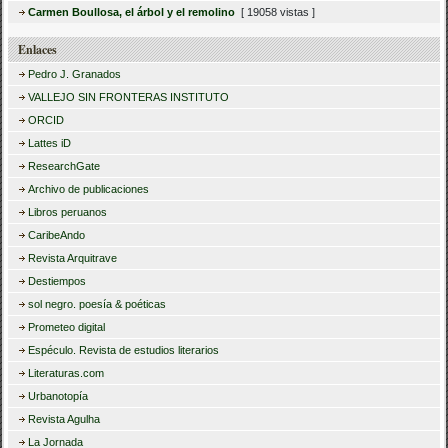
Carmen Boullosa, el árbol y el remolino
[ 19058 vistas ]
Enlaces
Pedro J. Granados
VALLEJO SIN FRONTERAS INSTITUTO
ORCID
Lattes iD
ResearchGate
Archivo de publicaciones
Libros peruanos
CaribeAndo
Revista Arquitrave
Destiempos
sol negro. poesía & poéticas
Prometeo digital
Espéculo. Revista de estudios literarios
Literaturas.com
Urbanotopía
Revista Agulha
La Jornada