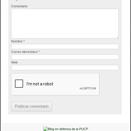
o
Comentario
k
Nombre
*
Correo electrónico
*
Web