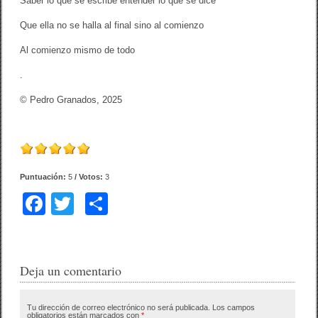
Saber lo que se escribe entender lo que se dice
Que ella no se halla al final sino al comienzo
Al comienzo mismo de todo
.
© Pedro Granados, 2025
Puntuación:
5
/ Votos:
3
F
T
C
a
wi
o
c
tt
m
e
er
p
Deja un comentario
b
ar
Tu dirección de correo electrónico no será publicada.
Los campos
o
tir
obligatorios están marcados con
*