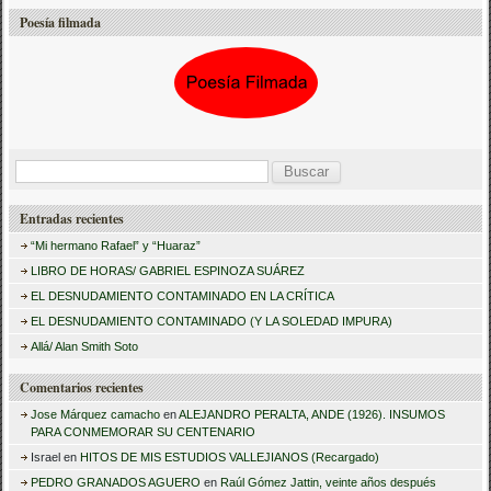
Poesía filmada
B
u
Entradas recientes
s
“Mi hermano Rafael” y “Huaraz”
c
LIBRO DE HORAS/ GABRIEL ESPINOZA SUÁREZ
a
EL DESNUDAMIENTO CONTAMINADO EN LA CRÍTICA
r
EL DESNUDAMIENTO CONTAMINADO (Y LA SOLEDAD IMPURA)
:
Allá/ Alan Smith Soto
Comentarios recientes
Jose Márquez camacho
en
ALEJANDRO PERALTA, ANDE (1926). INSUMOS
PARA CONMEMORAR SU CENTENARIO
Israel
en
HITOS DE MIS ESTUDIOS VALLEJIANOS (Recargado)
PEDRO GRANADOS AGUERO
en
Raúl Gómez Jattin, veinte años después