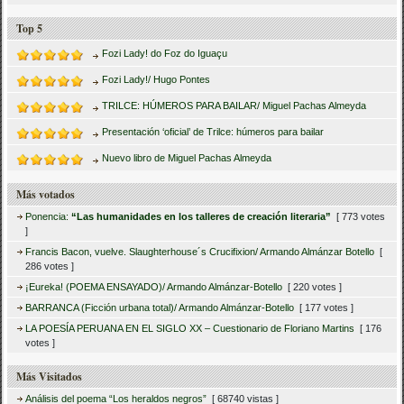
Top 5
Fozi Lady! do Foz do Iguaçu
Fozi Lady!/ Hugo Pontes
TRILCE: HÚMEROS PARA BAILAR/ Miguel Pachas Almeyda
Presentación ‘oficial’ de Trilce: húmeros para bailar
Nuevo libro de Miguel Pachas Almeyda
Más votados
Ponencia:
“Las humanidades en los talleres de creación literaria”
[ 773 votes
]
Francis Bacon, vuelve. Slaughterhouse´s Crucifixion/ Armando Almánzar Botello
[
286 votes ]
¡Eureka! (POEMA ENSAYADO)/ Armando Almánzar-Botello
[ 220 votes ]
BARRANCA (Ficción urbana total)/ Armando Almánzar-Botello
[ 177 votes ]
LA POESÍA PERUANA EN EL SIGLO XX – Cuestionario de Floriano Martins
[ 176
votes ]
Más Visitados
Análisis del poema “Los heraldos negros”
[ 68740 vistas ]