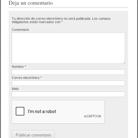
e
er
p
Deja un comentario
b
ar
Tu dirección de correo electrónico no será publicada.
Los campos
o
tir
obligatorios están marcados con
*
o
Comentario
k
Nombre
*
Correo electrónico
*
Web