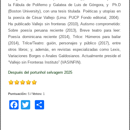
la Fábula de Polifemo y Galatea de Luis de Góngora, y Ph.D
(Boston University), con una tesis titulada Poéticas y utopías en
la poesía de César Vallejo (Lima: PUCP Fondo editorial, 2004).
Ha publicado Vallejo sin fronteras (2010), Autismo comprometido:
Sobre poesía peruana reciente (2013), Breve teatro para leer:
Poesía dominicana reciente (2014), Trilce: Húmeros para bailar
(2014), Trilce/Teatro: guión, personajes y público (2017), entre
otros libros; y, además, en revistas especializadas como Lexis,
Variaciones Borges o Anales Galdosianos. Actualmente preside el
“Vallejo sin Fronteras Instituto” (VASINFIN).
Después del portunhol selvagem 2025
Puntuación:
5
/ Votos:
1
F
T
C
a
wi
o
c
tt
m