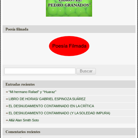
Poesía filmada
B
u
Entradas recientes
s
“Mi hermano Rafael” y “Huaraz”
c
LIBRO DE HORAS/ GABRIEL ESPINOZA SUÁREZ
a
EL DESNUDAMIENTO CONTAMINADO EN LA CRÍTICA
r
EL DESNUDAMIENTO CONTAMINADO (Y LA SOLEDAD IMPURA)
:
Allá/ Alan Smith Soto
Comentarios recientes