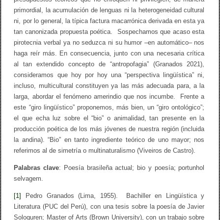
primordial, la acumulación de lenguas ni la heterogeneidad cultural
ni, por lo general, la típica factura macarrónica derivada en esta ya
tan canonizada propuesta poética. Sospechamos que acaso esta
pirotecnia verbal ya no seduzca ni su humor –en automático– nos
haga reír más. En consecuencia, junto con una necesaria crítica
al tan extendido concepto de “antropofagia” (Granados 2021),
consideramos que hoy por hoy una “perspectiva lingüística” ni,
incluso, multicultural constituyen ya las más adecuada para, a la
larga, abordar el fenómeno amerindio que nos incumbe. Frente a
este “giro lingüístico” proponemos, más bien, un “giro ontológico”;
el que echa luz sobre el “bio” o animalidad, tan presente en la
producción poética de los más jóvenes de nuestra región (incluida
la andina). “Bio” en tanto ingrediente teórico de uno mayor; nos
referimos al de simetría o multinaturalismo (Viveiros de Castro).
Palabras clave
: Poesía brasileña actual; bio y poesía; portunhol
selvagem.
[1]
Pedro Granados (Lima, 1955). Bachiller en Lingüística y
Literatura (PUC del Perú), con una tesis sobre la poesía de Javier
Sologuren; Master of Arts (Brown University), con un trabajo sobre