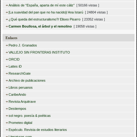
Análisis de “España, aparta de mí este cáliz”
[ 50166 vistas ]
[La suavidad del pan que no ha nacido]/ Ana Istarú
[ 24804 vistas ]
¿Qué queda del estructuralismo?/ Eliseo Pisarro
[ 23352 vistas ]
Carmen Boullosa, el árbol y el remolino
[ 19058 vistas ]
Enlaces
Pedro J. Granados
VALLEJO SIN FRONTERAS INSTITUTO
ORCID
Lattes iD
ResearchGate
Archivo de publicaciones
Libros peruanos
CaribeAndo
Revista Arquitrave
Destiempos
sol negro. poesía & poéticas
Prometeo digital
Espéculo. Revista de estudios literarios
Literaturas.com