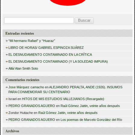
B
u
Entradas recientes
s
“Mi hermano Rafael” y “Huaraz”
c
LIBRO DE HORAS/ GABRIEL ESPINOZA SUÁREZ
a
EL DESNUDAMIENTO CONTAMINADO EN LA CRÍTICA
r
EL DESNUDAMIENTO CONTAMINADO (Y LA SOLEDAD IMPURA)
:
Allá/ Alan Smith Soto
Comentarios recientes
Jose Márquez camacho
en
ALEJANDRO PERALTA, ANDE (1926). INSUMOS
PARA CONMEMORAR SU CENTENARIO
Israel
en
HITOS DE MIS ESTUDIOS VALLEJIANOS (Recargado)
PEDRO GRANADOS AGUERO
en
Raúl Gómez Jattin, veinte años después
Zondor Huitache
en
Raúl Gómez Jattin, veinte años después
PEDRO GRANADOS AGUERO
en
Los poemas de Marcelo González del Río
Archivos