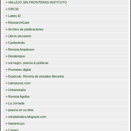
VALLEJO SIN FRONTERAS INSTITUTO
ORCID
Lattes iD
ResearchGate
Archivo de publicaciones
Libros peruanos
CaribeAndo
Revista Arquitrave
Destiempos
sol negro. poesía & poéticas
Prometeo digital
Espéculo. Revista de estudios literarios
Literaturas.com
Urbanotopía
Revista Agulha
La Jornada
poesía en su tinta
miradamalva.blogspot.com
hawansuyo
Canal-L