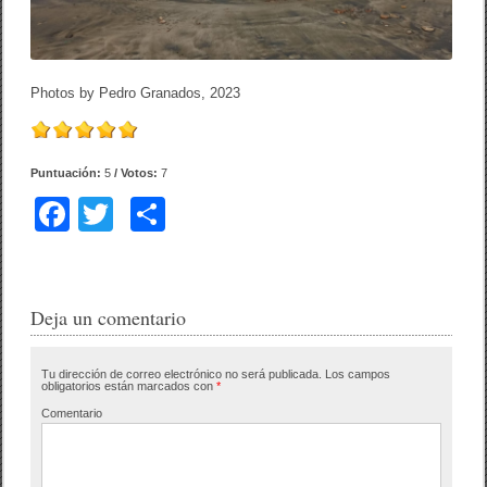
Photos by Pedro Granados, 2023
Puntuación:
5
/ Votos:
7
F
T
C
a
wi
o
c
tt
m
e
er
p
Deja un comentario
b
ar
Tu dirección de correo electrónico no será publicada.
Los campos
o
tir
obligatorios están marcados con
*
o
Comentario
k