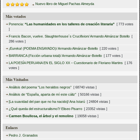
Nuevo libro de Miguel Pachas Almeyda
Más votados
Ponencia:
“Las humanidades en los talleres de creación literaria”
[ 773 votes
]
Francis Bacon, vuelve. Slaughterhouse´s Crucifixion/ Armando Almánzar Botello
[
286 votes ]
¡Eureka! (POEMA ENSAYADO)/ Armando Almánzar-Botello
[ 220 votes ]
BARRANCA (Ficción urbana total)/ Armando Almánzar-Botello
[ 177 votes ]
LA POESÍA PERUANA EN EL SIGLO XX – Cuestionario de Floriano Martins
[ 176
votes ]
Más Visitados
Análisis del poema “Los heraldos negros”
[ 68740 vistas ]
Análisis de “España, aparta de mí este cáliz”
[ 50166 vistas ]
[La suavidad del pan que no ha nacido]/ Ana Istarú
[ 24804 vistas ]
¿Qué queda del estructuralismo?/ Eliseo Pisarro
[ 23352 vistas ]
Carmen Boullosa, el árbol y el remolino
[ 19058 vistas ]
Enlaces
Pedro J. Granados