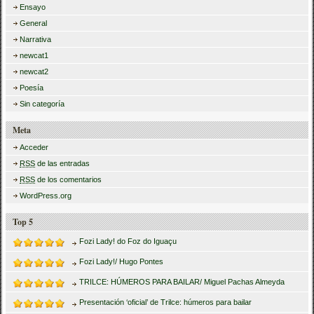
Ensayo
General
Narrativa
newcat1
newcat2
Poesía
Sin categoría
Meta
Acceder
RSS
de las entradas
RSS
de los comentarios
WordPress.org
Top 5
Fozi Lady! do Foz do Iguaçu
Fozi Lady!/ Hugo Pontes
TRILCE: HÚMEROS PARA BAILAR/ Miguel Pachas Almeyda
Presentación ‘oficial’ de Trilce: húmeros para bailar