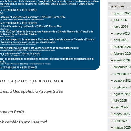
Archivos
agosto 202
julio 2026
junio 2026
mayo 2026
abril 2026
marzo 2026
febrero 202
enero 2026
diciembre 2
noviembre 
octubre 202
D E L A ( P O S T ) P A N D E M I A
septiembre 
ónoma Metropolitana-Azcapotzalco
agosto 202
julio 2025
junio 2025
 hora en Perú)
mayo 2025
abril 2025
ook.com/dcsh.azc.uam.mx/
marzo 2025