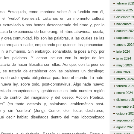
febrero 202
enero 2025
tmo
. Enseguida, como montada sobre él o fundida con él,
diciembre 2
a, el “verbo” (Génesis). Estamos en un momento cultural
noviembre 
 extraviado
y
nos hemos desconectado del
ritmo
y
, por lo
octubre 202
casa la experiencia de bumerang. El
ritmo
atraviesa, oscila,
a
y
crea comunidad. No son las palabras, a las cuales se las
septiembre 
no arropan a nadie, empezando por quienes las pronuncian.
agosto 202
 ni a humanos. Sin embargo, sonámbula, la
poesía
hoy por
julio 2024
r las palabras.
Y
acaso incluso con la mejor de las
junio 2024
rataría de hacer filosofía con ellas. Aunque, con la peor de
mayo 2024
 se trataría de establecer con las palabras un decálogo;
abril 2024
as de auto-ayuda obligatorias para todo el mundo. La auto-
marzo 2024
ueva ley, sobre todo, post-coronavirus. Algo nada nuevo;
febrero 202
 estado ensayándose
y
gestándose en toda nuestra región
enero 2024
de control del imaginario
y
del deseo: Acción Poética.
diciembre 2
os” (en tanto catarsis
y
, asimismo, emblemático post-
noviembre 
o)
y
sin “sombra” (Jung). Comer, oler, tocar, deslizarse,
octubre 202
qué decir hablar, diseñados dentro del más lobotomizado
septiembre 
agosto 202