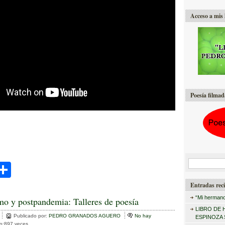
Acceso a mis 
Poesía filmad
B
C
u
i
o
Entradas reci
s
m
“Mi hermano
mo y postpandemia: Talleres de poesía
c
LIBRO DE 
r
p
a
Publicado por:
PEDRO GRANADOS AGUERO
No hay
ESPINOZA
to:897 veces