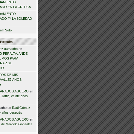
DAMIENTO
DO EN LA CRÍTICA
DAMIENTO
ADO (Y LA SOLEDAD
mith Soto
recientes
ez camacho
en
 PERALTA, ANDE
NSUMOS PARA
RAR SU
IO
TOS DE MIS
VALLEJIANOS
)
ANADOS AGUERO
en
Jattin, veinte años
ache
en
Raúl Gómez
te años después
ANADOS AGUERO
en
 de Marcelo González