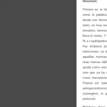
Resumen:
Primero es el
ri
viene la palabr
donde nos hemos
tanto, es muy es
envuelve, retorn
lleva el viento.
Y
Ni a cuadrúpedos
hoy empieza po
intenciones; se t
aquellas mismas,
unas nuevas tabl
ayuda como una n
sino que ya ha
como mecanismo 
Poesía
sin “pat
antropocentrism
sumergirse, ni 
protocolo.