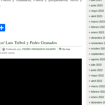
:
Poesía
y
ciudadanía,
Poesía
y
postpandemia
,
Ritmo
y
julio 2023
a
.
junio 2023
mayo 2023
abril 2023
marzo 2023
C
febrero 202
i
o
enero 2023
diciembre 2
m
lce/ Luis Trébol y Pedro Granados
noviembre 
r
p
octubre 202
Publicado por:
PEDRO GRANADOS AGUERO
No hay
to:1021 veces
septiembre 
ar
agosto 202
tir
julio 2022
junio 2022
mayo 2022
abril 2022
marzo 2022
febrero 202
enero 2022
diciembre 2