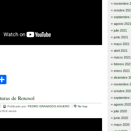
noviembre 
octubre 202
septiembre 
agosto 202
julio 2021
junio 2021
mayo 2021
abril 2021
marzo 2021
febrero 202
enero 2021
C
diciembre 2
noviembre 
i
o
octubre 202
m
turas de Roxosol
septiembre 
r
p
agosto 202
Publicado por:
PEDRO GRANADOS AGUERO
No hay
julio 2020
to:914 veces
ar
junio 2020
tir
mayo 2020