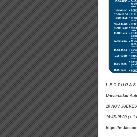
d
e
p
o
e
s
í
a
L E C T U R A S 
Universidad Aut
10 NOV JUEVES
14:45-15:00 (+ 1
https://m.faceb