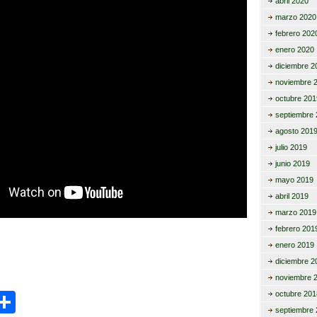
abril 2020
marzo 2020
febrero 202
enero 2020
diciembre 2
noviembre 
octubre 201
septiembre 
agosto 201
julio 2019
junio 2019
mayo 2019
abril 2019
marzo 2019
febrero 201
enero 2019
diciembre 2
noviembre 
C
octubre 201
septiembre 