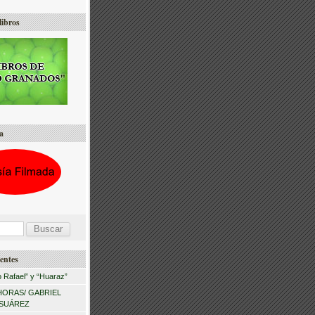
libros
a
entes
 Rafael” y “Huaraz”
HORAS/ GABRIEL
 SUÁREZ