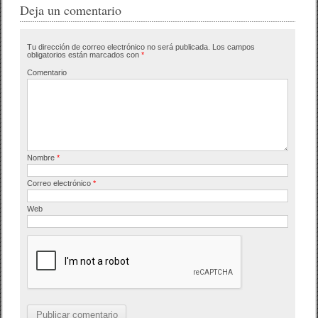
e
er
p
Deja un comentario
b
ar
Tu dirección de correo electrónico no será publicada.
Los campos
o
tir
obligatorios están marcados con
*
o
Comentario
k
Nombre
*
Correo electrónico
*
Web