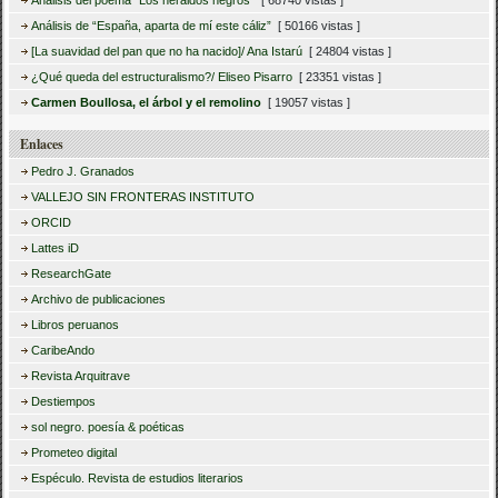
Análisis del poema “Los heraldos negros”
[ 68740 vistas ]
Análisis de “España, aparta de mí este cáliz”
[ 50166 vistas ]
[La suavidad del pan que no ha nacido]/ Ana Istarú
[ 24804 vistas ]
¿Qué queda del estructuralismo?/ Eliseo Pisarro
[ 23351 vistas ]
Carmen Boullosa, el árbol y el remolino
[ 19057 vistas ]
Enlaces
Pedro J. Granados
VALLEJO SIN FRONTERAS INSTITUTO
ORCID
Lattes iD
ResearchGate
Archivo de publicaciones
Libros peruanos
CaribeAndo
Revista Arquitrave
Destiempos
sol negro. poesía & poéticas
Prometeo digital
Espéculo. Revista de estudios literarios