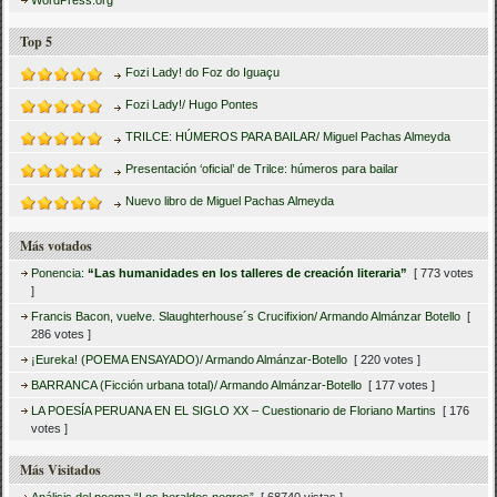
WordPress.org
Top 5
Fozi Lady! do Foz do Iguaçu
Fozi Lady!/ Hugo Pontes
TRILCE: HÚMEROS PARA BAILAR/ Miguel Pachas Almeyda
Presentación ‘oficial’ de Trilce: húmeros para bailar
Nuevo libro de Miguel Pachas Almeyda
Más votados
Ponencia:
“Las humanidades en los talleres de creación literaria”
[ 773 votes
]
Francis Bacon, vuelve. Slaughterhouse´s Crucifixion/ Armando Almánzar Botello
[
286 votes ]
¡Eureka! (POEMA ENSAYADO)/ Armando Almánzar-Botello
[ 220 votes ]
BARRANCA (Ficción urbana total)/ Armando Almánzar-Botello
[ 177 votes ]
LA POESÍA PERUANA EN EL SIGLO XX – Cuestionario de Floriano Martins
[ 176
votes ]
Más Visitados