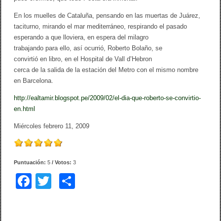
En los muelles de Cataluña, pensando en las muertas de Juárez,
taciturno, mirando el mar mediterráneo, respirando el pasado
esperando a que lloviera, en espera del milagro
trabajando para ello, así ocurrió, Roberto Bolaño, se
convirtió en libro, en el Hospital de Vall d’Hebron
cerca de la salida de la estación del Metro con el mismo nombre
en Barcelona.
http://ealtamir.blogspot.pe/2009/02/el-dia-que-roberto-se-convirtio-
en.html
Miércoles febrero 11, 2009
Puntuación:
5
/ Votos:
3
F
T
C
a
wi
o
c
tt
m