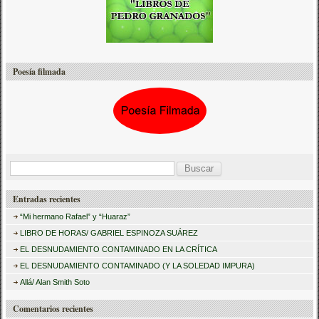
Poesía filmada
B
u
Entradas recientes
s
“Mi hermano Rafael” y “Huaraz”
c
LIBRO DE HORAS/ GABRIEL ESPINOZA SUÁREZ
a
EL DESNUDAMIENTO CONTAMINADO EN LA CRÍTICA
r
EL DESNUDAMIENTO CONTAMINADO (Y LA SOLEDAD IMPURA)
:
Allá/ Alan Smith Soto
Comentarios recientes