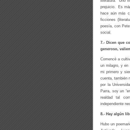
literatura. Uno v
prejuicio. Es mág
hace aún más cá
ficciones (liter
poesía, con Peter
social.
7.- Dicen que c
generoso, valie
Comencé a cultiv
un milagro, y en
mi primero y sie
cuenta, también 
por la Universi
Parra, soy un “e
realdad tal co
independiente nec
8.- Hay algún lib
Hubo un poemario