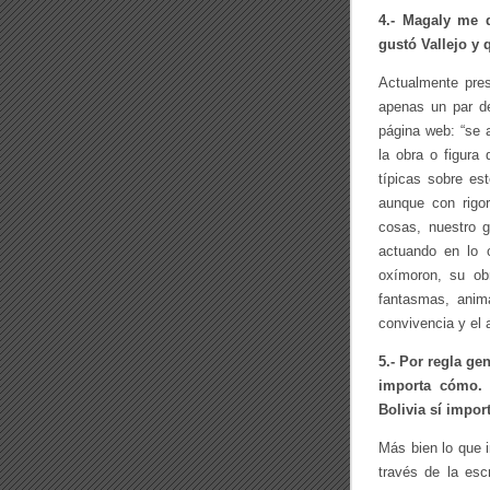
4.- Magaly me 
gustó Vallejo y 
Actualmente pres
apenas un par d
página web: “se a
la obra o figura
típicas sobre es
aunque con rigor
cosas, nuestro g
actuando en lo 
oxímoron, su obr
fantasmas, anima
convivencia y el 
5.- Por regla ge
importa cómo. 
Bolivia sí impor
Más bien lo que im
través de la esc