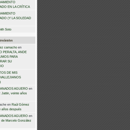
DAMIENTO
DO EN LA CRÍTICA
DAMIENTO
ADO (Y LA SOLEDAD
mith Soto
recientes
ez camacho
en
 PERALTA, ANDE
NSUMOS PARA
RAR SU
IO
TOS DE MIS
VALLEJIANOS
)
ANADOS AGUERO
en
Jattin, veinte años
ache
en
Raúl Gómez
te años después
ANADOS AGUERO
en
 de Marcelo González