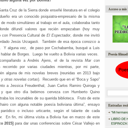
stuvo alguna vez por Bolivia?
Acceso a mis 
anta Cruz de la Sierra donde enseñé literatura en el colegio
dueño era un conocido psiquiatra-empresario de la misma
 de modo simultáneo al trabajo en el aula, colaboraba tanto
donde difundí valores que recién empezaban (hoy muy
 con Presencia Cultural de
El Espectador
, donde me invitó
cordado Jesús Urzagasti. También de esa época conozco a
. Y alguna vez, de paso por Cochabamba, busqué a Luis
Poesía filmad
 hablar de Borges. Luego he vuelto a Bolivia varias veces.
compañando a Andrés Ajens, el de la revista
Mar con
 recorrido por varias ciudades mientras, por mi parte,
ién alguna de mis novelas breves (reunidas en 2013 bajo
 y otras novelas cortas
). Recuerdo que en el “Boca y Sapo”
nto a Jessica Freudenthal, Juan Carlos Ramiro Quiroga y
 y que otro día bebimos cerveza con Humberto Quino
B
raba los incunables de su querida biblioteca. Fruto de este
u
“Chairo con alguna notable poesía boliviana última”, ensayo
Entradas reci
s
 paródico o incluso urticante, según el talante de cada
“Mi hermano
c
r. En fin, mi última visita a Bolivia fue en marzo de este
LIBRO DE 
zo 2015]
para dar unas conferencias sobre César Vallejo en
a
ESPINOZA