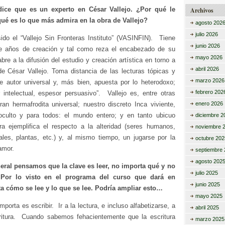
dice que es un experto en César Vallejo. ¿Por qué le
Archivos
qué es lo que más admira en la obra de Vallejo?
agosto 202
julio 2026
ido el “Vallejo Sin Fronteras Instituto” (VASINFIN). Tiene
junio 2026
e años de creación y tal como reza el encabezado de su
mayo 2026
bre a la difusión del estudio y creación artística en torno a
abril 2026
 de César Vallejo. Toma distancia de las lecturas tópicas y
marzo 2026
te autor universal y, más bien, apuesta por lo heterodoxo;
febrero 202
 intelectual, espesor persuasivo”. Vallejo es, entre otras
ran hermafrodita universal; nuestro discreto Inca viviente,
enero 2026
oculto y para todos: el mundo entero; y en tanto ubicuo
diciembre 2
a ejemplifica el respecto a la alteridad (seres humanos,
noviembre 
les, plantas, etc.) y, al mismo tiempo, un jugarse por la
octubre 202
amor.
septiembre 
agosto 202
neral pensamos que la clave es leer, no importa qué y no
julio 2025
Por lo visto en el programa del curso que dará en
junio 2025
ta cómo se lee y lo que se lee. Podría ampliar esto…
mayo 2025
porta es escribir. Ir a la lectura, e incluso alfabetizarse, a
abril 2025
ritura. Cuando sabemos fehacientemente que la escritura
marzo 2025