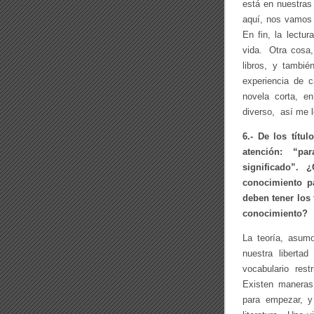
está en nuestras
aquí, nos vamos 
En fin, la lectu
vida. Otra cosa,
libros, y tambi
experiencia de c
novela corta, e
diverso, así me 
6.- De los títu
atención: “pa
significado”. 
conocimiento p
deben tener los 
conocimiento?
La teoría, asum
nuestra libert
vocabulario res
Existen maneras
para empezar, y