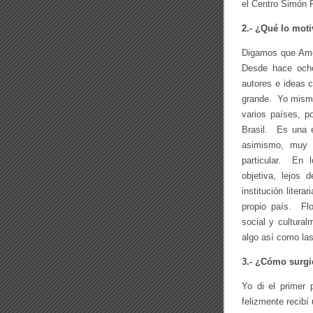
el Centro Simón 
2.- ¿Qué lo moti
Digamos que Amér
Desde hace ocho
autores e ideas 
grande. Yo mismo
varios países, p
Brasil. Es una e
asimismo, muy d
particular. En l
objetiva, lejos 
institución liter
propio país. Flo
social y cultura
algo así como la
3.- ¿Cómo surgió
Yo di el primer 
felizmente recibí