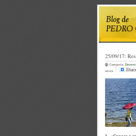
25/09/17:
Res
Categoría:
Docenc
veces