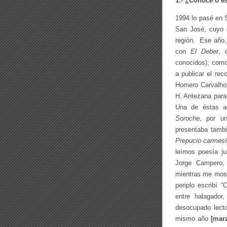
1.- ¿Conoce o e
1994 lo pasé en S
San José, cuyo 
región. Ese año,
con
El Deber
, 
conocidos); como
a publicar el re
Homero Carvalho
H. Antezana para
Una de éstas a
Soroche
, por un
presentaba tamb
Prepucio carmesí
leímos poesía ju
Jorge Campero;
mientras me most
periplo escribí 
entre halagador,
desocupado lecto
mismo año
[mar