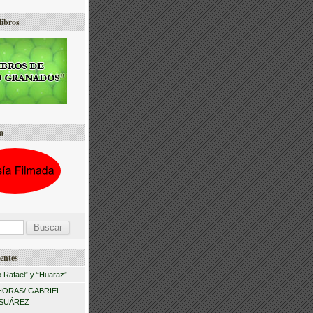
libros
a
entes
 Rafael” y “Huaraz”
HORAS/ GABRIEL
 SUÁREZ