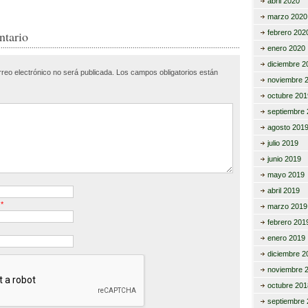
abril 2020
m
marzo 2020
r
p
febrero 202
ntario
enero 2020
ar
diciembre 2
rreo electrónico no será publicada.
Los campos obligatorios están
tir
noviembre 
octubre 201
septiembre 
agosto 201
julio 2019
junio 2019
mayo 2019
abril 2019
o
*
marzo 2019
febrero 201
enero 2019
diciembre 2
noviembre 
octubre 201
septiembre 