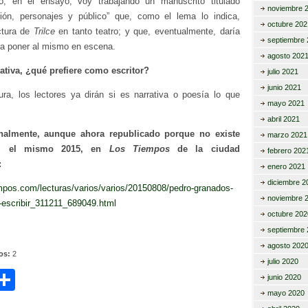
, en el ensayo, voy trabajando un manuscrito titulado
noviembre 
guión, personajes y público” que, como el lema lo indica,
octubre 202
ctura de
Trilce
en tanto teatro; y que, eventualmente, daría
septiembre 
ra poner al mismo en escena.
agosto 202
rativa, ¿qué prefiere como escritor?
julio 2021
junio 2021
tura, los lectores ya dirán si es narrativa o poesía lo que
mayo 2021
abril 2021
inalmente, aunque ahora republicado porque no existe
marzo 2021
e, el mismo 2015, en
Los Tiempos
de la ciudad
febrero 202
:
enero 2021
diciembre 2
empos.com/lecturas/varios/varios/20150808/pedro-granados-
noviembre 
s-escribir_311211_689049.html
octubre 202
septiembre 
agosto 202
tos:
2
julio 2020
C
junio 2020
mayo 2020
i
o