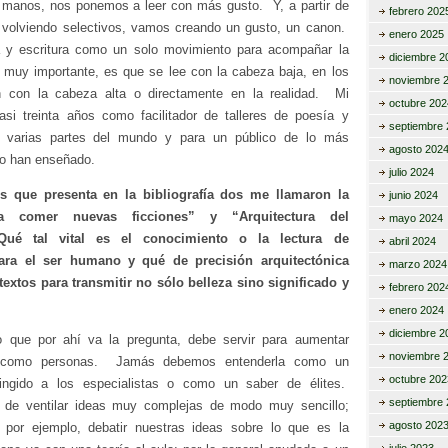
 manos, nos ponemos a leer con más gusto. Y, a partir de
febrero 202
volviendo selectivos, vamos creando un gusto, un canon.
enero 2025
ra y escritura como un solo movimiento para acompañar la
diciembre 2
 muy importante, es que se lee con la cabeza baja, en los
noviembre 
én con la cabeza alta o directamente en la realidad. Mi
octubre 202
asi treinta años como facilitador de talleres de poesía y
septiembre 
n varias partes del mundo y para un público de lo más
agosto 202
lo han enseñado.
julio 2024
los que presenta en la bibliografía dos me llamaron la
junio 2024
ra comer nuevas ficciones” y “Arquitectura del
mayo 2024
¿Qué tal vital es el conocimiento o la lectura de
abril 2024
ara el ser humano y qué de precisión arquitectónica
marzo 2024
textos para transmitir no sólo belleza sino significado y
febrero 202
enero 2024
diciembre 2
o que por ahí va la pregunta, debe servir para aumentar
noviembre 
ad como personas. Jamás debemos entenderla como un
octubre 202
tringido a los especialistas o como un saber de élites.
septiembre 
 de ventilar ideas muy complejas de modo muy sencillo;
agosto 202
 por ejemplo, debatir nuestras ideas sobre lo que es la