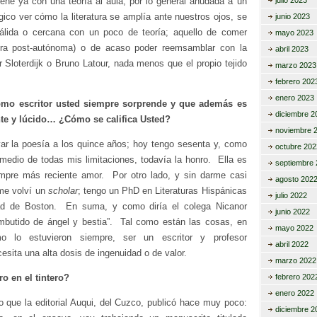
iene ya con una teoría al aula; por lo general anudada a un
julio 2023
ico ver cómo la literatura se amplía ante nuestros ojos, se
junio 2023
lida o cercana con un poco de teoría; aquello de comer
mayo 2023
atura post-autónoma) o de acaso poder reemsamblar con la
abril 2023
 Sloterdijk o Bruno Latour, nada menos que el propio tejido
marzo 2023
febrero 202
enero 2023
omo escritor usted siempre sorprende y que además es
diciembre 2
nte y lúcido… ¿Cómo se califica Usted?
noviembre 
ar la poesía a los quince años; hoy tengo sesenta y, como
octubre 202
 medio de todas mis limitaciones, todavía la honro. Ella es
septiembre 
mpre más reciente amor. Por otro lado, y sin darme casi
agosto 202
me volví un
scholar
; tengo un PhD en Literaturas Hispánicas
julio 2022
dad de Boston. En suma, y como diría el colega Nicanor
junio 2022
mbutido de ángel y bestia”. Tal como están las cosas, en
mayo 2022
mo lo estuvieron siempre, ser un escritor y profesor
abril 2022
esita una alta dosis de ingenuidad o de valor.
marzo 2022
ro en el tintero?
febrero 202
enero 2022
 que la editorial Auqui, del Cuzco, publicó hace muy poco:
diciembre 2