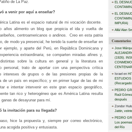
Patiño de La Paz.
EL DESNU
r
CONTAMINA
:
vó a venir por aquí a enseñar?
EL DESNU
CONTAMIN
ica Latina es el espacio natural de mi vocación docente.
IMPURA)
 años alimento un blog que propicia el ida y vuelta de
Allá/ Alan S
caribeños, centroamericanos o andinos. Creo en esta patria
Comentarios 
, de modo ya presencial, he tenido la suerte de enseñar en
or ejemplo, y aparte del Perú, en República Dominicana y
Jose Márqu
ALEJANDRO
xperiencia extraordinaria; se comparten miradas afines y,
(1926). I
istintas sobre la cultura en general y la literatura en
CONMEMO
CENTENAR
o personal, trato de aportar con una perspectiva crítica
de intereses de grupos o de las presiones propias de la
Israel
en
HI
ESTUDIOS 
aria de un país en específico; y en primer lugar de las de mi
(Recargado
tar e intentar intervenir en este gran espacio geográfico,
PEDRO GR
lmente tan rico y heterogéneo que es América Latina resulta
Raúl Gómez 
después
s ganas de desayunar para mí.
Zondor Huit
 la invitación para su llegada?
Jattin, vein
PEDRO GR
paso, hice la propuesta y, siempre por correo electrónico,
Los poemas
 una acogida positiva y entusiasta.
del Río