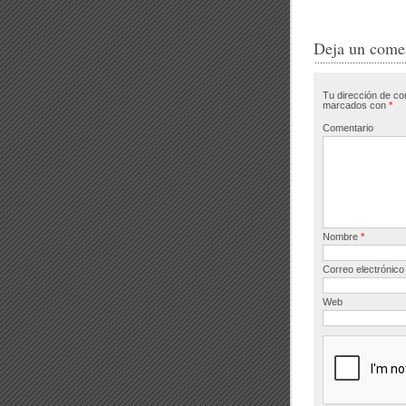
c
tt
e
e
Deja un come
b
Tu dirección de co
o
marcados con
*
o
Comentario
k
Nombre
*
Correo electrónic
Web