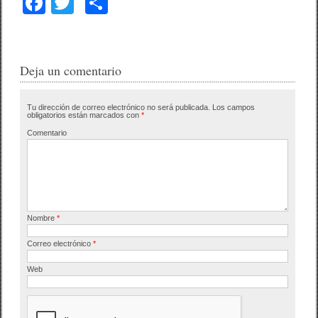
F
T
C
a
wi
o
c
tt
m
e
er
p
Deja un comentario
b
ar
Tu dirección de correo electrónico no será publicada.
Los campos
o
tir
obligatorios están marcados con
*
o
Comentario
k
Nombre
*
Correo electrónico
*
Web