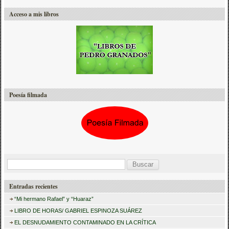
Acceso a mis libros
Poesía filmada
B
u
Entradas recientes
s
“Mi hermano Rafael” y “Huaraz”
c
LIBRO DE HORAS/ GABRIEL ESPINOZA SUÁREZ
a
EL DESNUDAMIENTO CONTAMINADO EN LA CRÍTICA