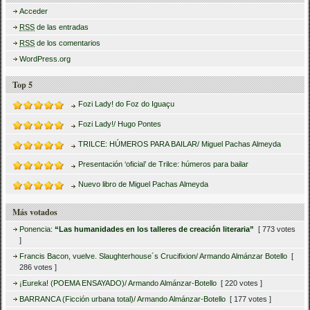
Acceder
RSS
de las entradas
RSS
de los comentarios
WordPress.org
Top 5
Fozi Lady! do Foz do Iguaçu
Fozi Lady!/ Hugo Pontes
TRILCE: HÚMEROS PARA BAILAR/ Miguel Pachas Almeyda
Presentación ‘oficial’ de Trilce: húmeros para bailar
Nuevo libro de Miguel Pachas Almeyda
Más votados
Ponencia:
“Las humanidades en los talleres de creación literaria”
[ 773 votes
]
Francis Bacon, vuelve. Slaughterhouse´s Crucifixion/ Armando Almánzar Botello
[
286 votes ]
¡Eureka! (POEMA ENSAYADO)/ Armando Almánzar-Botello
[ 220 votes ]
BARRANCA (Ficción urbana total)/ Armando Almánzar-Botello
[ 177 votes ]