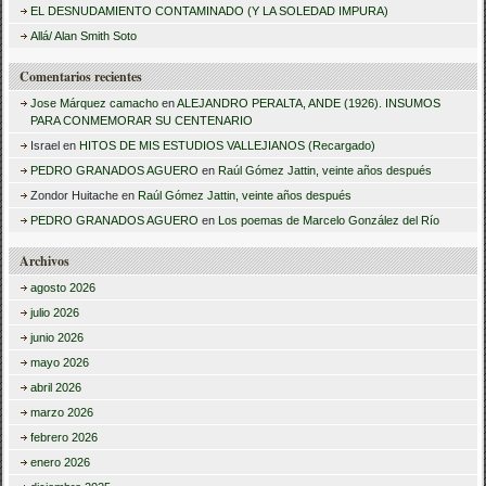
r
EL DESNUDAMIENTO CONTAMINADO (Y LA SOLEDAD IMPURA)
:
Allá/ Alan Smith Soto
Comentarios recientes
Jose Márquez camacho
en
ALEJANDRO PERALTA, ANDE (1926). INSUMOS
PARA CONMEMORAR SU CENTENARIO
Israel
en
HITOS DE MIS ESTUDIOS VALLEJIANOS (Recargado)
PEDRO GRANADOS AGUERO
en
Raúl Gómez Jattin, veinte años después
Zondor Huitache
en
Raúl Gómez Jattin, veinte años después
PEDRO GRANADOS AGUERO
en
Los poemas de Marcelo González del Río
Archivos
agosto 2026
julio 2026
junio 2026
mayo 2026
abril 2026
marzo 2026
febrero 2026
enero 2026