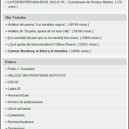
LA POESÍA PERUANA EN EL SIGLO XX – Cuestionario de Floriano Martins
[ 176
votes ]
Más Visitados
Análisis del poema “Los heraldos negros”
[ 68740 vistas ]
Análisis de “España, aparta de mí este cáliz”
[ 50166 vistas ]
[La suavidad del pan que no ha nacido]/ Ana Istarú
[ 24804 vistas ]
¿Qué queda del estructuralismo?/ Eliseo Pisarro
[ 23351 vistas ]
Carmen Boullosa, el árbol y el remolino
[ 19056 vistas ]
Enlaces
Pedro J. Granados
VALLEJO SIN FRONTERAS INSTITUTO
ORCID
Lattes iD
ResearchGate
Archivo de publicaciones
Libros peruanos
CaribeAndo
Revista Arquitrave
Destiempos