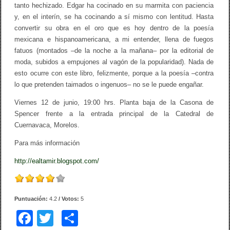
tanto hechizado. Edgar ha cocinado en su marmita con paciencia
y, en el interín, se ha cocinando a sí mismo con lentitud. Hasta
convertir su obra en el oro que es hoy dentro de la poesía
mexicana e hispanoamericana, a mi entender, llena de fuegos
fatuos (montados –de la noche a la mañana– por la editorial de
moda, subidos a empujones al vagón de la popularidad). Nada de
esto ocurre con este libro, felizmente, porque a la poesía –contra
lo que pretenden taimados o ingenuos– no se le puede engañar.
Viernes 12 de junio, 19:00 hrs. Planta baja de la Casona de
Spencer frente a la entrada principal de la Catedral de
Cuernavaca, Morelos.
Para más información
http://ealtamir.blogspot.com/
Puntuación:
4.2
/ Votos:
5
F
T
C