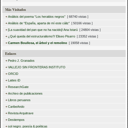
Más Visitados
Análisis del poema “Los heraldos negros”
[ 68740 vistas ]
Análisis de “España, aparta de mí este cáliz”
[ 50166 vistas ]
[La suavidad del pan que no ha nacido]/ Ana Istarú
[ 24804 vistas ]
¿Qué queda del estructuralismo?/ Eliseo Pisarro
[ 23352 vistas ]
Carmen Boullosa, el árbol y el remolino
[ 19058 vistas ]
Enlaces
Pedro J. Granados
VALLEJO SIN FRONTERAS INSTITUTO
ORCID
Lattes iD
ResearchGate
Archivo de publicaciones
Libros peruanos
CaribeAndo
Revista Arquitrave
Destiempos
sol negro. poesía & poéticas