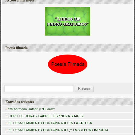
Acceso a mis libros
Poesía filmada
B
u
Entradas recientes
s
“Mi hermano Rafael” y “Huaraz”
c
LIBRO DE HORAS/ GABRIEL ESPINOZA SUÁREZ
a
EL DESNUDAMIENTO CONTAMINADO EN LA CRÍTICA
r
EL DESNUDAMIENTO CONTAMINADO (Y LA SOLEDAD IMPURA)