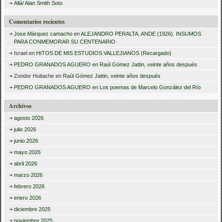
:
Allá/ Alan Smith Soto
Comentarios recientes
Jose Márquez camacho
en
ALEJANDRO PERALTA, ANDE (1926). INSUMOS
PARA CONMEMORAR SU CENTENARIO
Israel
en
HITOS DE MIS ESTUDIOS VALLEJIANOS (Recargado)
PEDRO GRANADOS AGUERO
en
Raúl Gómez Jattin, veinte años después
Zondor Huitache
en
Raúl Gómez Jattin, veinte años después
PEDRO GRANADOS AGUERO
en
Los poemas de Marcelo González del Río
Archivos
agosto 2026
julio 2026
junio 2026
mayo 2026
abril 2026
marzo 2026
febrero 2026
enero 2026
diciembre 2025
noviembre 2025