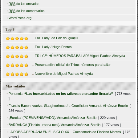
RSS
de las entradas
RSS
de los comentarios
WordPress.org
Top 5
Fozi Lady! do Foz do Iguaçu
Fozi Lady!/ Hugo Pontes
TRILCE: HÚMEROS PARA BAILAR/ Miguel Pachas Almeyda
Presentación ‘oficial’ de Trilce: húmeros para bailar
Nuevo libro de Miguel Pachas Almeyda
Más votados
Ponencia:
“Las humanidades en los talleres de creación literaria”
[ 773 votes
]
Francis Bacon, vuelve. Slaughterhouse´s Crucifixion/ Armando Almánzar Botello
[
286 votes ]
¡Eureka! (POEMA ENSAYADO)/ Armando Almánzar-Botello
[ 220 votes ]
BARRANCA (Ficción urbana total)/ Armando Almánzar-Botello
[ 177 votes ]
LA POESÍA PERUANA EN EL SIGLO XX – Cuestionario de Floriano Martins
[ 176
votes ]