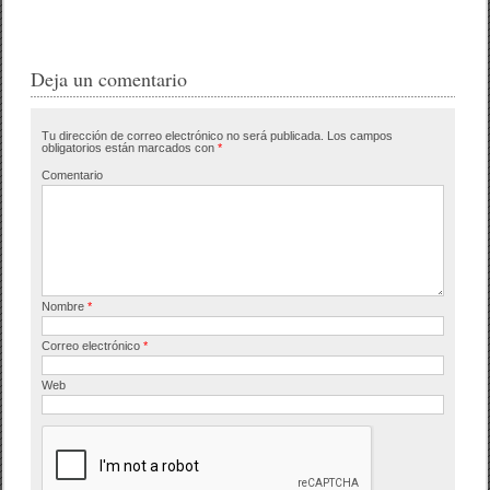
a
wi
o
c
tt
m
e
er
p
Deja un comentario
b
ar
Tu dirección de correo electrónico no será publicada.
Los campos
o
tir
obligatorios están marcados con
*
o
Comentario
k
Nombre
*
Correo electrónico
*
Web