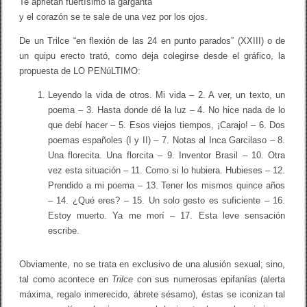
Te aprietan fuertísimo la garganta
y el corazón se te sale de una vez por los ojos.
De un Trilce “en flexión de las 24 en punto parados” (XXIII) o de
un quipu erecto trató, como deja colegirse desde el gráfico, la
propuesta de LO PENúLTIMO:
Leyendo la vida de otros. Mi vida – 2. A ver, un texto, un
poema – 3. Hasta donde dé la luz – 4. No hice nada de lo
que debí hacer – 5. Esos viejos tiempos, ¡Carajo! – 6. Dos
poemas españoles (I y II) – 7. Notas al Inca Garcilaso – 8.
Una florecita. Una florcita – 9. Inventor Brasil – 10. Otra
vez esta situación – 11. Como si lo hubiera. Hubieses – 12.
Prendido a mi poema – 13. Tener los mismos quince años
– 14. ¿Qué eres? – 15. Un solo gesto es suficiente – 16.
Estoy muerto. Ya me morí – 17. Esta leve sensación
escribe.
Obviamente, no se trata en exclusivo de una alusión sexual; sino,
tal como acontece en
Trilce
con sus numerosas epifanías (alerta
máxima, regalo inmerecido, ábrete sésamo), éstas se iconizan tal