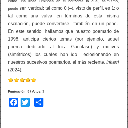
como una línea luminosa en el horizonte la cual, asimismo,
ser
vertical; tal como 0 (–), visto de perfil, es 1; o
puede
tal como una vulva, en términos de esta misma
oscilación, puede convertirse
también en
un pene.
En este sentido, hallamos que nuestro poemario de
1998, anticipa ciertos temas (por ejemplo, aquel
poema dedicado al Inca Garcilaso) y motivos
(simétricos) los cuales han ido eclosionando en
nuestros sucesivos poemarios, el más reciente,
Inkarrí
(2024).
Puntuación:
5
/ Votos:
3
F
T
C
a
wi
o
c
tt
m