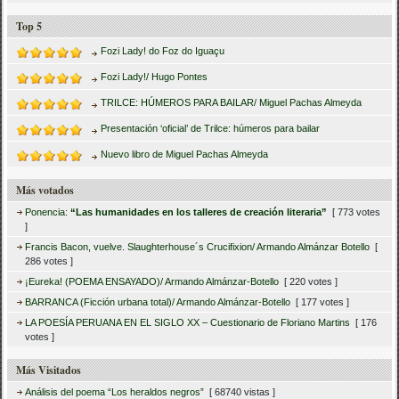
Top 5
Fozi Lady! do Foz do Iguaçu
Fozi Lady!/ Hugo Pontes
TRILCE: HÚMEROS PARA BAILAR/ Miguel Pachas Almeyda
Presentación ‘oficial’ de Trilce: húmeros para bailar
Nuevo libro de Miguel Pachas Almeyda
Más votados
Ponencia:
“Las humanidades en los talleres de creación literaria”
[ 773 votes
]
Francis Bacon, vuelve. Slaughterhouse´s Crucifixion/ Armando Almánzar Botello
[
286 votes ]
¡Eureka! (POEMA ENSAYADO)/ Armando Almánzar-Botello
[ 220 votes ]
BARRANCA (Ficción urbana total)/ Armando Almánzar-Botello
[ 177 votes ]
LA POESÍA PERUANA EN EL SIGLO XX – Cuestionario de Floriano Martins
[ 176
votes ]
Más Visitados
Análisis del poema “Los heraldos negros”
[ 68740 vistas ]