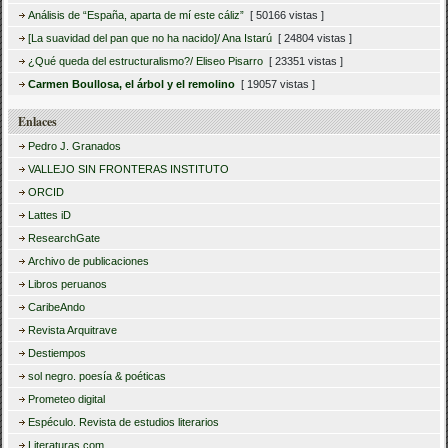
Análisis de “España, aparta de mí este cáliz”
[ 50166 vistas ]
[La suavidad del pan que no ha nacido]/ Ana Istarú
[ 24804 vistas ]
¿Qué queda del estructuralismo?/ Eliseo Pisarro
[ 23351 vistas ]
Carmen Boullosa, el árbol y el remolino
[ 19057 vistas ]
Enlaces
Pedro J. Granados
VALLEJO SIN FRONTERAS INSTITUTO
ORCID
Lattes iD
ResearchGate
Archivo de publicaciones
Libros peruanos
CaribeAndo
Revista Arquitrave
Destiempos
sol negro. poesía & poéticas
Prometeo digital
Espéculo. Revista de estudios literarios
Literaturas.com