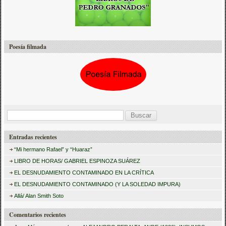
Poesía filmada
B
u
Entradas recientes
s
“Mi hermano Rafael” y “Huaraz”
c
LIBRO DE HORAS/ GABRIEL ESPINOZA SUÁREZ
a
EL DESNUDAMIENTO CONTAMINADO EN LA CRÍTICA
r
EL DESNUDAMIENTO CONTAMINADO (Y LA SOLEDAD IMPURA)
:
Allá/ Alan Smith Soto
Comentarios recientes