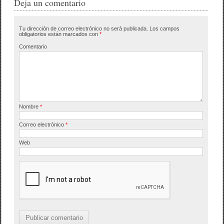
e
er
p
Deja un comentario
b
ar
Tu dirección de correo electrónico no será publicada.
Los campos
o
tir
obligatorios están marcados con
*
o
Comentario
k
Nombre
*
Correo electrónico
*
Web