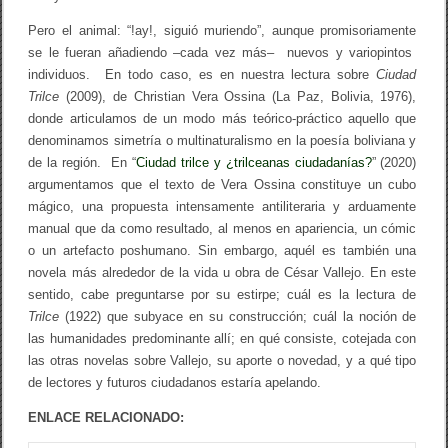
Pero el animal: “!ay!, siguió muriendo”, aunque promisoriamente
se le fueran añadiendo –cada vez más– nuevos y variopintos
individuos. En todo caso, es en nuestra lectura sobre
Ciudad
Trilce
(2009), de Christian Vera Ossina (La Paz, Bolivia, 1976),
donde articulamos de un modo más teórico-práctico aquello que
denominamos simetría o multinaturalismo en la poesía boliviana y
de la región. En “
Ciudad trilce y ¿trilceanas ciudadanías?
” (2020)
argumentamos que el texto de Vera Ossina constituye un cubo
mágico, una propuesta intensamente antiliteraria y arduamente
manual que da como resultado, al menos en apariencia, un cómic
o un artefacto poshumano. Sin embargo, aquél es también una
novela más alrededor de la vida u obra de César Vallejo. En este
sentido, cabe preguntarse por su estirpe; cuál es la lectura de
Trilce
(1922) que subyace en su construcción; cuál la noción de
las humanidades predominante allí; en qué consiste, cotejada con
las otras novelas sobre Vallejo, su aporte o novedad, y a qué tipo
de lectores y futuros ciudadanos estaría apelando.
ENLACE RELACIONADO: