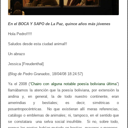
En el BOCA Y SAPO de La Paz, quince años más jóvenes
Hola Pedro!!!!!
Saludos desde esta ciudad animal!!
Un abrazo
Jessica [Freudenthal]
(
Blog de Pedro Granados
, 18/04/08 18:24:57)
Ya el 2008 (“
Chairo con alguna notable poesía boliviana última
”)
llamábamos la atención que la poesía boliviana, por extensión la
andina y, en general, la de todo nuestro continente, eran
amerindias y bestiales; es decir, simétricas o
posantropocéntricas. No que existieran allí meras referencias,
catálogo o emblemas de animales; ni, tampoco, en el sentido que
se constatara una selva social insufrible. Si no, sobre todo,
porque los poetas habían mutado en bestias, mayores o menores,