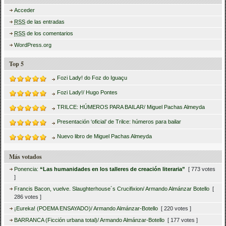
Acceder
RSS
de las entradas
RSS
de los comentarios
WordPress.org
Top 5
Fozi Lady! do Foz do Iguaçu
Fozi Lady!/ Hugo Pontes
TRILCE: HÚMEROS PARA BAILAR/ Miguel Pachas Almeyda
Presentación ‘oficial’ de Trilce: húmeros para bailar
Nuevo libro de Miguel Pachas Almeyda
Más votados
Ponencia:
“Las humanidades en los talleres de creación literaria”
[ 773 votes
]
Francis Bacon, vuelve. Slaughterhouse´s Crucifixion/ Armando Almánzar Botello
[
286 votes ]
¡Eureka! (POEMA ENSAYADO)/ Armando Almánzar-Botello
[ 220 votes ]
BARRANCA (Ficción urbana total)/ Armando Almánzar-Botello
[ 177 votes ]