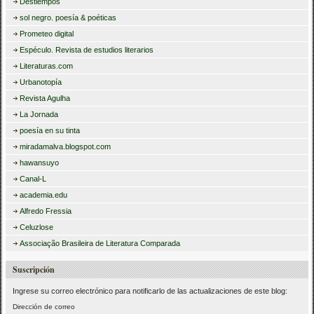
Destiempos
sol negro. poesía & poéticas
Prometeo digital
Espéculo. Revista de estudios literarios
Literaturas.com
Urbanotopía
Revista Agulha
La Jornada
poesía en su tinta
miradamalva.blogspot.com
hawansuyo
Canal-L
academia.edu
Alfredo Fressia
Celuzlose
Associação Brasileira de Literatura Comparada
Suscripción
Ingrese su correo electrónico para notificarlo de las actualizaciones de este blog:
Dirección de correo