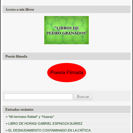
Acceso a mis libros
Poesía filmada
B
u
Entradas recientes
s
“Mi hermano Rafael” y “Huaraz”
c
LIBRO DE HORAS/ GABRIEL ESPINOZA SUÁREZ
a
EL DESNUDAMIENTO CONTAMINADO EN LA CRÍTICA