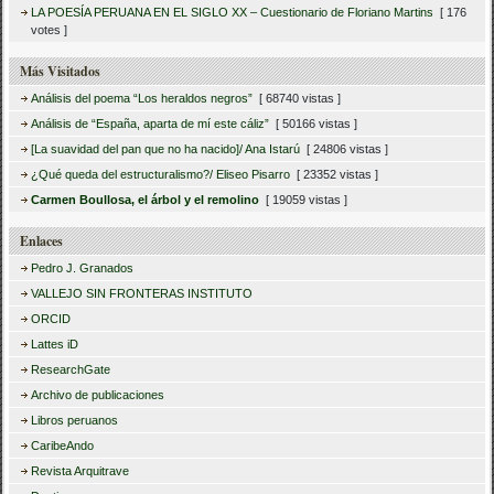
LA POESÍA PERUANA EN EL SIGLO XX – Cuestionario de Floriano Martins
[ 176
votes ]
Más Visitados
Análisis del poema “Los heraldos negros”
[ 68740 vistas ]
Análisis de “España, aparta de mí este cáliz”
[ 50166 vistas ]
[La suavidad del pan que no ha nacido]/ Ana Istarú
[ 24806 vistas ]
¿Qué queda del estructuralismo?/ Eliseo Pisarro
[ 23352 vistas ]
Carmen Boullosa, el árbol y el remolino
[ 19059 vistas ]
Enlaces
Pedro J. Granados
VALLEJO SIN FRONTERAS INSTITUTO
ORCID
Lattes iD
ResearchGate
Archivo de publicaciones
Libros peruanos
CaribeAndo
Revista Arquitrave