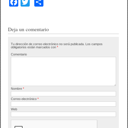
F
T
C
a
wi
o
c
tt
m
e
er
p
Deja un comentario
b
ar
Tu dirección de correo electrónico no será publicada.
Los campos
o
tir
obligatorios están marcados con
*
o
Comentario
k
Nombre
*
Correo electrónico
*
Web