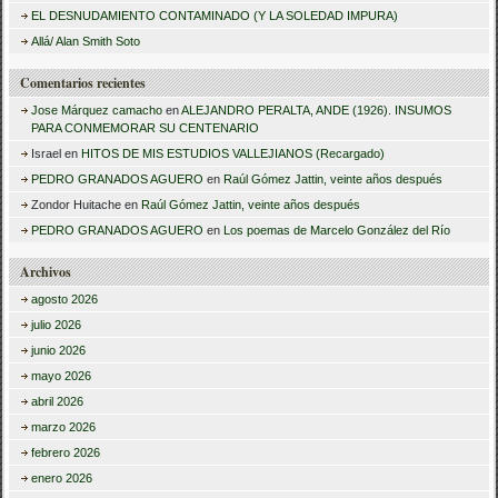
r
EL DESNUDAMIENTO CONTAMINADO (Y LA SOLEDAD IMPURA)
:
Allá/ Alan Smith Soto
Comentarios recientes
Jose Márquez camacho
en
ALEJANDRO PERALTA, ANDE (1926). INSUMOS
PARA CONMEMORAR SU CENTENARIO
Israel
en
HITOS DE MIS ESTUDIOS VALLEJIANOS (Recargado)
PEDRO GRANADOS AGUERO
en
Raúl Gómez Jattin, veinte años después
Zondor Huitache
en
Raúl Gómez Jattin, veinte años después
PEDRO GRANADOS AGUERO
en
Los poemas de Marcelo González del Río
Archivos
agosto 2026
julio 2026
junio 2026
mayo 2026
abril 2026
marzo 2026
febrero 2026
enero 2026