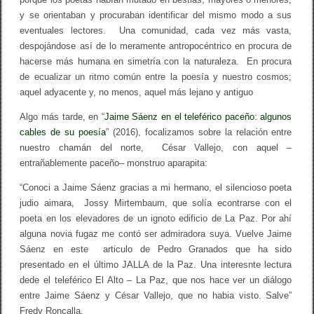
y se orientaban y procuraban identificar del mismo modo a sus
eventuales lectores. Una comunidad, cada vez más vasta,
despojándose así de lo meramente antropocéntrico en procura de
hacerse más humana en simetría con la naturaleza. En procura
de ecualizar un ritmo común entre la poesía y nuestro cosmos;
aquel adyacente y, no menos, aquel más lejano y antiguo
Algo más tarde, en “
Jaime Sáenz en el teleférico paceño: algunos
cables de su poesía
” (2016), focalizamos sobre la relación entre
nuestro chamán del norte, César Vallejo, con aquel –
entrañablemente paceño– monstruo aparapita:
“Conoci a Jaime Sáenz gracias a mi hermano, el silencioso poeta
judio aimara, Jossy Mirtembaum, que solía econtrarse con el
poeta en los elevadores de un ignoto edificio de La Paz. Por ahí
alguna novia fugaz me contó ser admiradora suya. Vuelve Jaime
Sáenz en este articulo de Pedro Granados que ha sido
presentado en el último JALLA de la Paz. Una interesnte lectura
dede el teleférico El Alto – La Paz, que nos hace ver un diálogo
entre Jaime Sáenz y César Vallejo, que no habia visto. Salve”
Fredy Roncalla.