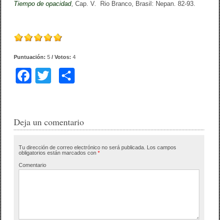
Tiempo de opacidad
, Cap. V. Rio Branco, Brasil: Nepan. 82-93.
Puntuación:
5
/ Votos:
4
F
T
C
a
wi
o
c
tt
m
e
er
p
Deja un comentario
b
ar
Tu dirección de correo electrónico no será publicada.
Los campos
o
tir
obligatorios están marcados con
*
o
Comentario
k