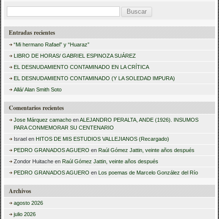
B
u
Entradas recientes
s
“Mi hermano Rafael” y “Huaraz”
c
LIBRO DE HORAS/ GABRIEL ESPINOZA SUÁREZ
a
EL DESNUDAMIENTO CONTAMINADO EN LA CRÍTICA
r
EL DESNUDAMIENTO CONTAMINADO (Y LA SOLEDAD IMPURA)
:
Allá/ Alan Smith Soto
Comentarios recientes
Jose Márquez camacho
en
ALEJANDRO PERALTA, ANDE (1926). INSUMOS
PARA CONMEMORAR SU CENTENARIO
Israel
en
HITOS DE MIS ESTUDIOS VALLEJIANOS (Recargado)
PEDRO GRANADOS AGUERO
en
Raúl Gómez Jattin, veinte años después
Zondor Huitache
en
Raúl Gómez Jattin, veinte años después
PEDRO GRANADOS AGUERO
en
Los poemas de Marcelo González del Río
Archivos
agosto 2026
julio 2026