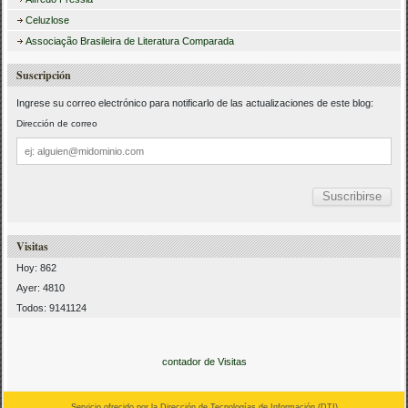
Celuzlose
Associação Brasileira de Literatura Comparada
Suscripción
Ingrese su correo electrónico para notificarlo de las actualizaciones de este blog:
Dirección de correo
Dirección
de
correo
Visitas
Hoy: 862
Ayer: 4810
Todos: 9141124
contador de Visitas
Servicio ofrecido por la Dirección de Tecnologías de Información (
DTI
)