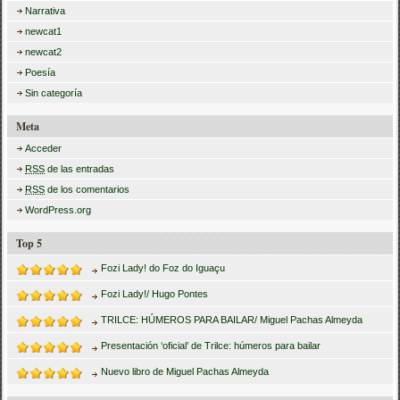
Narrativa
newcat1
newcat2
Poesía
Sin categoría
Meta
Acceder
RSS
de las entradas
RSS
de los comentarios
WordPress.org
Top 5
Fozi Lady! do Foz do Iguaçu
Fozi Lady!/ Hugo Pontes
TRILCE: HÚMEROS PARA BAILAR/ Miguel Pachas Almeyda
Presentación ‘oficial’ de Trilce: húmeros para bailar
Nuevo libro de Miguel Pachas Almeyda