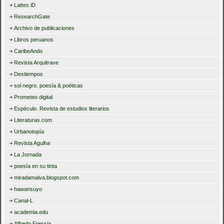
Lattes iD
ResearchGate
Archivo de publicaciones
Libros peruanos
CaribeAndo
Revista Arquitrave
Destiempos
sol negro. poesía & poéticas
Prometeo digital
Espéculo. Revista de estudios literarios
Literaturas.com
Urbanotopía
Revista Agulha
La Jornada
poesía en su tinta
miradamalva.blogspot.com
hawansuyo
Canal-L
academia.edu
Alfredo Fressia