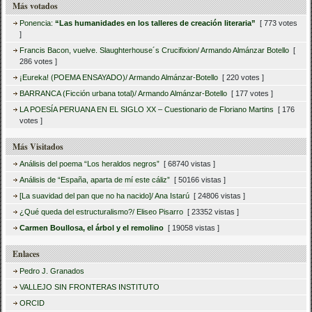
Más votados
Ponencia:
“Las humanidades en los talleres de creación literaria”
[ 773 votes
]
Francis Bacon, vuelve. Slaughterhouse´s Crucifixion/ Armando Almánzar Botello
[
286 votes ]
¡Eureka! (POEMA ENSAYADO)/ Armando Almánzar-Botello
[ 220 votes ]
BARRANCA (Ficción urbana total)/ Armando Almánzar-Botello
[ 177 votes ]
LA POESÍA PERUANA EN EL SIGLO XX – Cuestionario de Floriano Martins
[ 176
votes ]
Más Visitados
Análisis del poema “Los heraldos negros”
[ 68740 vistas ]
Análisis de “España, aparta de mí este cáliz”
[ 50166 vistas ]
[La suavidad del pan que no ha nacido]/ Ana Istarú
[ 24806 vistas ]
¿Qué queda del estructuralismo?/ Eliseo Pisarro
[ 23352 vistas ]
Carmen Boullosa, el árbol y el remolino
[ 19058 vistas ]
Enlaces
Pedro J. Granados
VALLEJO SIN FRONTERAS INSTITUTO
ORCID