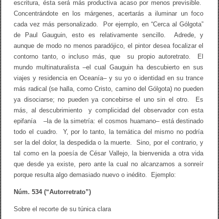
escritura, ésta será más productiva acaso por menos previsible.
Concentrándote en los márgenes, acertarás a iluminar un foco
cada vez más personalizado. Por ejemplo, en “Cerca al Gólgota”
de Paul Gauguin, esto es relativamente sencillo. Adrede, y
aunque de modo no menos paradójico, el pintor desea focalizar el
contorno tanto, o incluso más, que su propio autoretrato. El
mundo multinaturalista –el cual Gauguin ha descubierto en sus
viajes y residencia en Oceanía– y su yo o identidad en su trance
más radical (se halla, como Cristo, camino del Gólgota) no pueden
ya disociarse; no pueden ya concebirse el uno sin el otro. Es
más, al descubrimiento y complicidad del observador con esta
epifanía –la de la simetría: el cosmos huamano– está destinado
todo el cuadro. Y, por lo tanto, la temática del mismo no podría
ser la del dolor, la despedida o la muerte. Sino, por el contrario, y
tal como en la poesía de César Vallejo, la bienvenida a otra vida
que desde ya existe, pero ante la cual no alcanzamos a sonreír
porque resulta algo demasiado nuevo o inédito. Ejemplo:
Núm. 534 (“Autorretrato”)
Sobre el recorte de su túnica clara