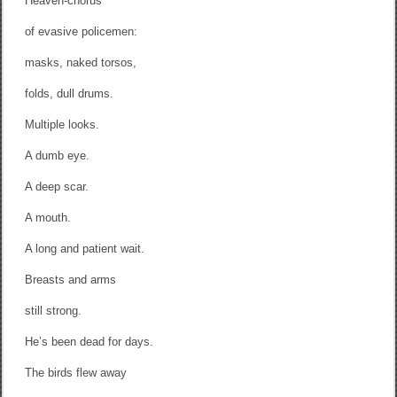
Heaven-chorus
of evasive policemen:
masks, naked torsos,
folds, dull drums.
Multiple looks.
A dumb eye.
A deep scar.
A mouth.
A long and patient wait.
Breasts and arms
still strong.
He’s been dead for days.
The birds flew away