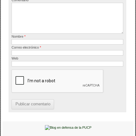
o
k
Nombre
*
Correo electrónico
*
Web