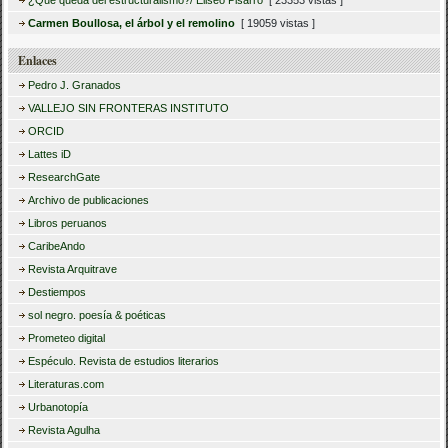
Carmen Boullosa, el árbol y el remolino
[ 19059 vistas ]
Enlaces
Pedro J. Granados
VALLEJO SIN FRONTERAS INSTITUTO
ORCID
Lattes iD
ResearchGate
Archivo de publicaciones
Libros peruanos
CaribeAndo
Revista Arquitrave
Destiempos
sol negro. poesía & poéticas
Prometeo digital
Espéculo. Revista de estudios literarios
Literaturas.com
Urbanotopía
Revista Agulha