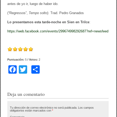
antes de yo ir, luego de haber ido.
(“Regressos”,
Tempo solto
) Trad. Pedro Granados
Lo presentamos esta tarde-noche en Sien en Trilce
:
https://web.facebook.com/events/299674998292687?ref=newsfeed
Puntuación:
5
/ Votos:
2
F
T
C
a
wi
o
c
tt
m
e
er
p
Deja un comentario
b
ar
Tu dirección de correo electrónico no será publicada.
Los campos
o
tir
obligatorios están marcados con
*
Comentario