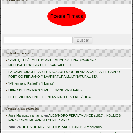
B
u
Entradas recientes
s
“Y ME QUEDÉ VALLEJO ANTE MUCHAY”: UNA BIOGRAFÍA
c
MULTINATURALISTA DE CÉSAR VALLEJO
a
LA DAMA BURGUESA Y LOS SOCIÓLOGOS: BLANCA VARELA, EL CAMPO
POÉTICO PERUANO Y LA APERTURA MULTINATURALISTA
r
“Mi hermano Rafael” y “Huaraz”
:
LIBRO DE HORAS/ GABRIEL ESPINOZA SUÁREZ
EL DESNUDAMIENTO CONTAMINADO EN LA CRÍTICA
Comentarios recientes
Jose Márquez camacho
en
ALEJANDRO PERALTA, ANDE (1926). INSUMOS
PARA CONMEMORAR SU CENTENARIO
Israel
en
HITOS DE MIS ESTUDIOS VALLEJIANOS (Recargado)