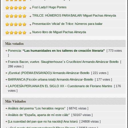
Fozi Lady!/ Hugo Pontes
TRILCE: HÚMEROS PARA BAILAR/ Miguel Pachas Almeyda
Presentación ‘oficial’ de Trilce: húmeros para bailar
Nuevo libro de Miguel Pachas Almeyda
Más votados
Ponencia:
“Las humanidades en los talleres de creación literaria”
[ 773 votes
]
Francis Bacon, vuelve. Slaughterhouse´s Crucifixion/ Armando Almánzar Botello
[
286 votes ]
¡Eureka! (POEMA ENSAYADO)/ Armando Almánzar-Botello
[ 221 votes ]
BARRANCA (Ficción urbana total)/ Armando Almánzar-Botello
[ 177 votes ]
LA POESÍA PERUANA EN EL SIGLO XX – Cuestionario de Floriano Martins
[ 176
votes ]
Más Visitados
Análisis del poema “Los heraldos negros”
[ 68741 vistas ]
Análisis de “España, aparta de mí este cáliz”
[ 50167 vistas ]
[La suavidad del pan que no ha nacido]/ Ana Istarú
[ 24808 vistas ]
¿Qué queda del estructuralismo?/ Eliseo Pisarro
[ 23353 vistas ]