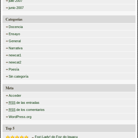
julio 2007
junio 2007
Categorías
Docencia
Ensayo
General
Narrativa
newcat1
newcat2
Poesía
Sin categoría
Meta
Acceder
RSS
de las entradas
RSS
de los comentarios
WordPress.org
Top 5
Fozi Lady! do Foz do Iguaçu