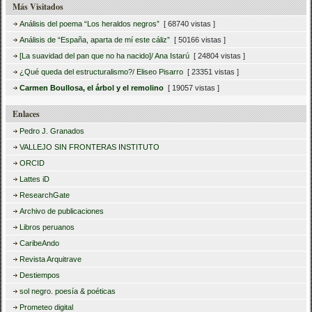
Más Visitados
Análisis del poema “Los heraldos negros”
[ 68740 vistas ]
Análisis de “España, aparta de mí este cáliz”
[ 50166 vistas ]
[La suavidad del pan que no ha nacido]/ Ana Istarú
[ 24804 vistas ]
¿Qué queda del estructuralismo?/ Eliseo Pisarro
[ 23351 vistas ]
Carmen Boullosa, el árbol y el remolino
[ 19057 vistas ]
Enlaces
Pedro J. Granados
VALLEJO SIN FRONTERAS INSTITUTO
ORCID
Lattes iD
ResearchGate
Archivo de publicaciones
Libros peruanos
CaribeAndo
Revista Arquitrave
Destiempos
sol negro. poesía & poéticas
Prometeo digital