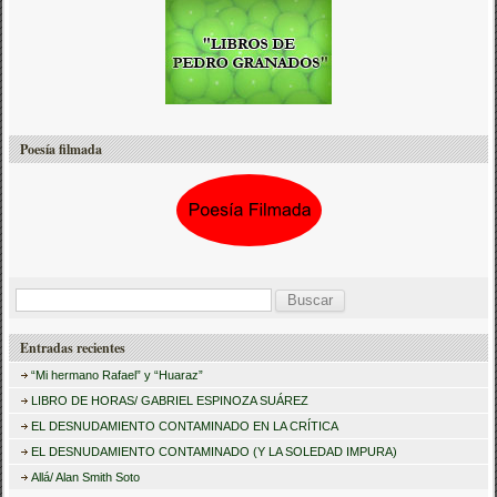
Poesía filmada
B
u
Entradas recientes
s
“Mi hermano Rafael” y “Huaraz”
c
LIBRO DE HORAS/ GABRIEL ESPINOZA SUÁREZ
a
EL DESNUDAMIENTO CONTAMINADO EN LA CRÍTICA
r
EL DESNUDAMIENTO CONTAMINADO (Y LA SOLEDAD IMPURA)
:
Allá/ Alan Smith Soto