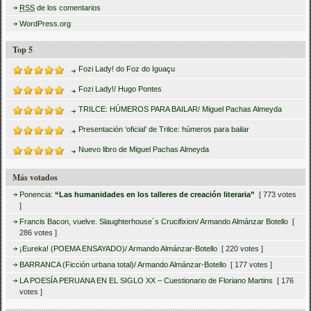
RSS
de los comentarios
WordPress.org
Top 5
Fozi Lady! do Foz do Iguaçu
Fozi Lady!/ Hugo Pontes
TRILCE: HÚMEROS PARA BAILAR/ Miguel Pachas Almeyda
Presentación ‘oficial’ de Trilce: húmeros para bailar
Nuevo libro de Miguel Pachas Almeyda
Más votados
Ponencia:
“Las humanidades en los talleres de creación literaria”
[ 773 votes
]
Francis Bacon, vuelve. Slaughterhouse´s Crucifixion/ Armando Almánzar Botello
[
286 votes ]
¡Eureka! (POEMA ENSAYADO)/ Armando Almánzar-Botello
[ 220 votes ]
BARRANCA (Ficción urbana total)/ Armando Almánzar-Botello
[ 177 votes ]
LA POESÍA PERUANA EN EL SIGLO XX – Cuestionario de Floriano Martins
[ 176
votes ]