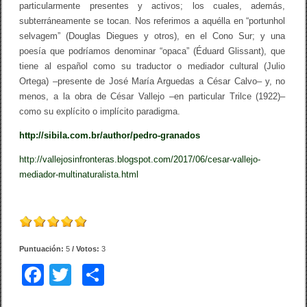
particularmente presentes y activos; los cuales, además,
subterráneamente se tocan. Nos referimos a aquélla en “portunhol
selvagem” (Douglas Diegues y otros), en el Cono Sur; y una
poesía que podríamos denominar “opaca” (Éduard Glissant), que
tiene al español como su traductor o mediador cultural (Julio
Ortega) –presente de José María Arguedas a César Calvo– y, no
menos, a la obra de César Vallejo –en particular Trilce (1922)–
como su explícito o implícito paradigma.
http://sibila.com.br/author/pedro-granados
http://vallejosinfronteras.blogspot.com/2017/06/cesar-vallejo-
mediador-multinaturalista.html
Puntuación:
5
/ Votos:
3
F
T
C
a
wi
o