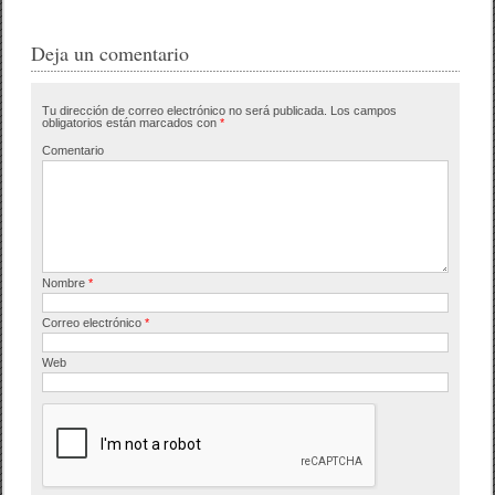
c
tt
m
e
er
p
Deja un comentario
b
ar
Tu dirección de correo electrónico no será publicada.
Los campos
o
tir
obligatorios están marcados con
*
o
Comentario
k
Nombre
*
Correo electrónico
*
Web