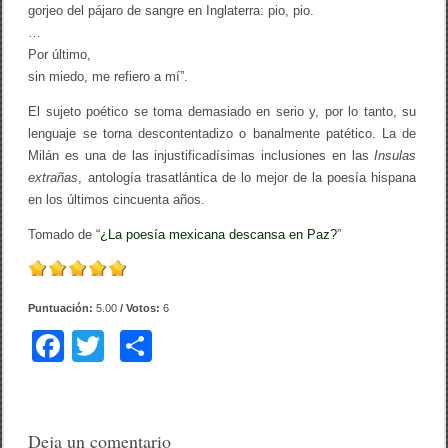
gorjeo del pájaro de sangre en Inglaterra: pio, pio.
…
Por último,
sin miedo, me refiero a mí”.
El sujeto poético se toma demasiado en serio y, por lo tanto, su
lenguaje se torna descontentadizo o banalmente patético. La de
Milán es una de las injustificadísimas inclusiones en las
Insulas
extrañas
, antología trasatlántica de lo mejor de la poesía hispana
en los últimos cincuenta años.
Tomado de “
¿La poesía mexicana descansa en Paz?
”
Puntuación:
5.00
/ Votos:
6
F
T
C
a
wi
o
c
tt
m
e
er
p
Deja un comentario