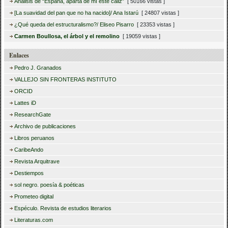
Análisis de “España, aparta de mí este cáliz”
[ 50166 vistas ]
[La suavidad del pan que no ha nacido]/ Ana Istarú
[ 24807 vistas ]
¿Qué queda del estructuralismo?/ Eliseo Pisarro
[ 23353 vistas ]
Carmen Boullosa, el árbol y el remolino
[ 19059 vistas ]
Enlaces
Pedro J. Granados
VALLEJO SIN FRONTERAS INSTITUTO
ORCID
Lattes iD
ResearchGate
Archivo de publicaciones
Libros peruanos
CaribeAndo
Revista Arquitrave
Destiempos
sol negro. poesía & poéticas
Prometeo digital
Espéculo. Revista de estudios literarios
Literaturas.com