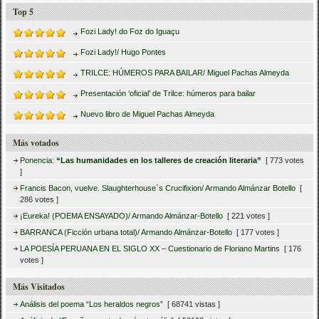
Top 5
Fozi Lady! do Foz do Iguaçu
Fozi Lady!/ Hugo Pontes
TRILCE: HÚMEROS PARA BAILAR/ Miguel Pachas Almeyda
Presentación ‘oficial’ de Trilce: húmeros para bailar
Nuevo libro de Miguel Pachas Almeyda
Más votados
Ponencia:
“Las humanidades en los talleres de creación literaria”
[ 773 votes
]
Francis Bacon, vuelve. Slaughterhouse´s Crucifixion/ Armando Almánzar Botello
[
286 votes ]
¡Eureka! (POEMA ENSAYADO)/ Armando Almánzar-Botello
[ 221 votes ]
BARRANCA (Ficción urbana total)/ Armando Almánzar-Botello
[ 177 votes ]
LA POESÍA PERUANA EN EL SIGLO XX – Cuestionario de Floriano Martins
[ 176
votes ]
Más Visitados
Análisis del poema “Los heraldos negros”
[ 68741 vistas ]