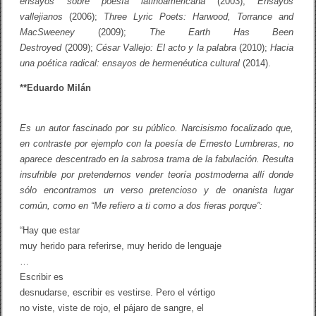
ensayos sobre poesía latinoamericana
(2003);
Ensayos
vallejianos
(2006);
Three Lyric Poets: Harwood, Torrance and
MacSweeney
(2009);
The Earth Has Been
Destroyed
(2009);
César Vallejo: El acto y la palabra
(2010);
Hacia
una poética radical: ensayos de hermenéutica cultural
(2014).
**
Eduardo Milán
Es un autor fascinado por su público. Narcisismo focalizado que,
en contraste por ejemplo con la poesía de Ernesto Lumbreras, no
aparece descentrado en la sabrosa trama de la fabulación. Resulta
insufrible por pretendernos vender teoría postmoderna allí donde
sólo encontramos un verso pretencioso y de onanista lugar
común, como en “Me refiero a ti como a dos fieras porque”:
“Hay que estar
muy herido para referirse, muy herido de lenguaje
…
Escribir es
desnudarse, escribir es vestirse. Pero el vértigo
no viste, viste de rojo, el pájaro de sangre, el