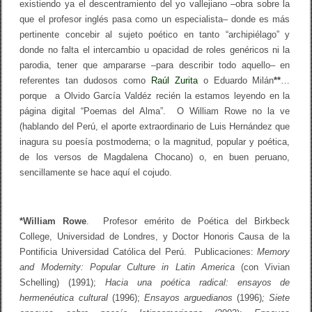
existiendo ya el descentramiento del yo vallejiano –obra sobre la
que el profesor inglés pasa como un especialista– donde es más
pertinente concebir al sujeto poético en tanto “archipiélago” y
donde no falta el intercambio u opacidad de roles genéricos ni la
parodia, tener que ampararse –para describir todo aquello– en
referentes tan dudosos como
Raúl Zurita
o Eduardo Milán
**
…
porque a Olvido García Valdéz recién la estamos leyendo en la
página digital “Poemas del Alma”. O William Rowe no la ve
(hablando del Perú, el aporte extraordinario de Luis Hernández que
inagura su poesía postmoderna; o la magnitud, popular y poética,
de los versos de Magdalena Chocano) o, en buen peruano,
sencillamente se hace aquí el cojudo.
*William Rowe
. Profesor emérito de Poética del Birkbeck
College, Universidad de Londres, y Doctor Honoris Causa de la
Pontificia Universidad Católica del Perú. Publicaciones:
Memory
and Modernity: Popular Culture in Latin America
(con Vivian
Schelling) (1991);
Hacia una poética radical: ensayos de
hermenéutica cultural
(1996);
Ensayos arguedianos
(1996)
; Siete