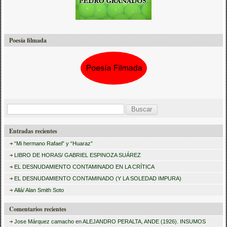
Poesía filmada
B
u
Entradas recientes
s
“Mi hermano Rafael” y “Huaraz”
c
LIBRO DE HORAS/ GABRIEL ESPINOZA SUÁREZ
a
EL DESNUDAMIENTO CONTAMINADO EN LA CRÍTICA
r
EL DESNUDAMIENTO CONTAMINADO (Y LA SOLEDAD IMPURA)
:
Allá/ Alan Smith Soto
Comentarios recientes
Jose Márquez camacho
en
ALEJANDRO PERALTA, ANDE (1926). INSUMOS