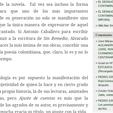
EL DESNU
r
de la novela. Tal vez sea incluso la forma
CONTAMINA
:
para que uno de los más importantes
EL DESNU
CONTAMIN
de su generación no solo se manifieste sino
IMPURA)
que la única manera de expresarse de aquel
Allá/ Alan S
antado. Si Antonio Caballero para escribir
Comentarios 
nzó a la escritura de
Sin Remedio
, Alvarado
Jose Márqu
acer la más íntima de sus obras, concebir una
ALEJANDRO
(1926). I
la poesía colombiana, que, claro, lo es y no lo
CONMEMO
CENTENAR
tiempo.
Israel
en
HI
ESTUDIOS 
(Recargado
logía es por supuesto la manifestación del
PEDRO GR
Raúl Gómez 
bjetividad de quien la hace y en cierto grado
después
 propia historia, la de sus lecturas, amistades
Zondor Huit
Jattin, vein
ias, pero
Ajuste de cuentas
es más que la
PEDRO GR
de los agrados de su autor, es precisamente y
Los poemas
del Río
 mucha gracia su título, un ajuste con la vida,