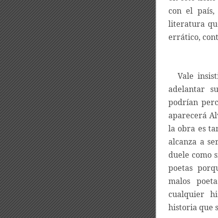
con el país,
literatura q
errático, con
Vale insis
adelantar s
podrían per
aparecerá Al
la obra es ta
alcanza a se
duele como s
poetas porq
malos poeta
cualquier hi
historia que 