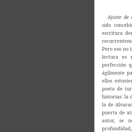
Ajuste de 
sido concebi
escritura de
recurrentemen
Pero eso no 
lectura es 
perfección q
ágilmente p
ellos estuvi
poeta de tur
historias: la
la de Alvarad
puerta de at
autor, se 
profundidad