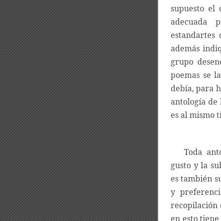
supuesto el 
adecuada 
estandartes 
además indi
grupo desenc
poemas se la
debía, para h
antología de 
es al mismo 
Toda anto
gusto y la su
es también su
y preferenc
recopilación 
en esto tiene