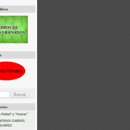
libros
a
entes
 Rafael” y “Huaraz”
HORAS/ GABRIEL
 SUÁREZ