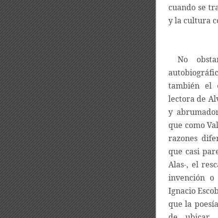
cuando se tra
y la cultura 
No obstan
autobiográ
también el e
lectora de A
y abrumadora
que como Val
razones difer
que casi par
Alas-, el res
invención o
Ignacio Esco
que la poesía
de ubicar 