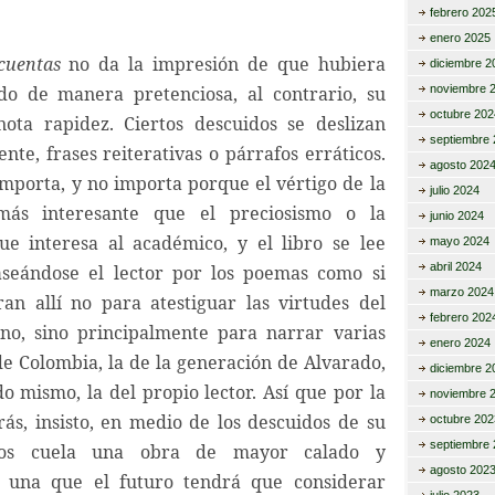
febrero 202
enero 2025
cuentas
no da la impresión de que hubiera
diciembre 2
do de manera pretenciosa, al contrario, su
noviembre 
octubre 202
nota rapidez. Ciertos descuidos se deslizan
septiembre 
te, frases reiterativas o párrafos erráticos.
agosto 202
importa, y no importa porque el vértigo de la
julio 2024
más interesante que el preciosismo o la
junio 2024
ue interesa al académico, y el libro se lee
mayo 2024
abril 2024
aseándose el lector por los poemas como si
marzo 2024
eran allí no para atestiguar las virtudes del
febrero 202
no, sino principalmente para narrar varias
enero 2024
 de Colombia, la de la generación de Alvarado,
diciembre 2
o mismo, la del propio lector. Así que por la
noviembre 
rás, insisto, en medio de los descuidos de su
octubre 202
septiembre 
nos cuela una obra de mayor calado y
agosto 202
, una que el futuro tendrá que considerar