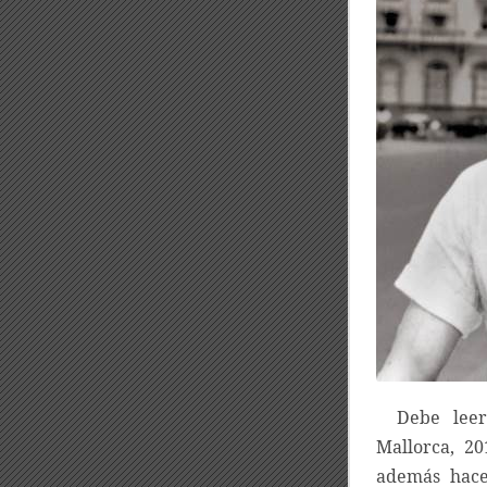
Debe lee
Mallorca, 2
además hace 