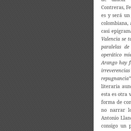
Contreras, F
es y será un
colombiana, 
casi epigram
Valencia se 
paralelas de
operático mie
Arango hay f
irreverencia
repugnancia”
literaria au
esta es otra 
forma de con
no narrar l
Antonio Llan
consigo un 