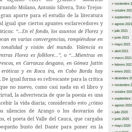
noviembre 
ernando Molano, Antonio Silvera, Toto Trejos-
octubre 202
 gran aporte para el estudio de la literatura
septiembre 
al igual que ciertos apuntes esclarecedores y
agosto 202
áticos:
“…En el fondo, los asuntos de Florez y
julio 2021
junio 2021
tocan en varias convergencias, rompiéndose en
mayo 2021
 tonalidad y visión del mundo. Valencia es
abril 2021
ntras Florez es folklore…”,
o
“…Mientras en
marzo 2021
rescos, en Carranza desgano, en Gómez Jattin
febrero 202
s eróticas y en Roca ira, en Cobo Borda hay
enero 2021
. De igual forma es refrescante para la crítica
diciembre 2
noviembre 
nque no nuevo, como casi nada en el libro y
octubre 202
virtud, la advertencia de que la poesía es una
septiembre 
cebir la vida diaria; considerado esto ¿cómo
agosto 202
os silencios de Arango o los desvaríos de
julio 2020
os, el poeta del Valle del Cauca, que cargaba
junio 2020
pequeño busto del Dante para poner en la
mayo 2020