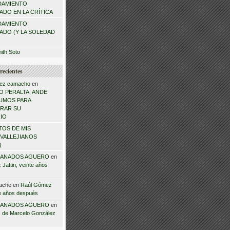
DAMIENTO
DO EN LA CRÍTICA
DAMIENTO
ADO (Y LA SOLEDAD
mith Soto
recientes
ez camacho
en
 PERALTA, ANDE
NSUMOS PARA
RAR SU
IO
TOS DE MIS
VALLEJIANOS
)
ANADOS AGUERO
en
Jattin, veinte años
ache
en
Raúl Gómez
te años después
ANADOS AGUERO
en
 de Marcelo González