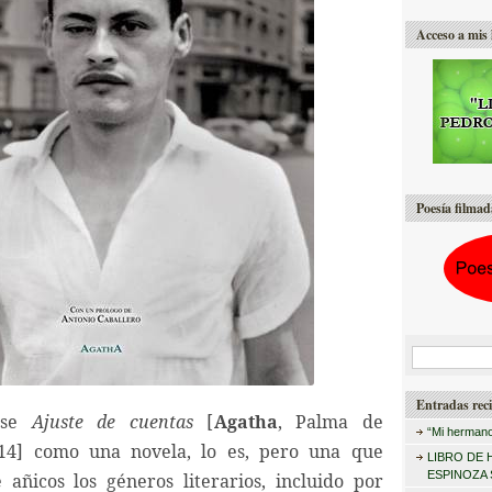
Acceso a mis 
Poesía filmad
B
u
Entradas reci
s
rse
Ajuste de cuentas
[
Agatha
, Palma de
“Mi hermano
c
014] como una novela, lo es, pero una que
LIBRO DE 
a
ESPINOZA
añicos los géneros literarios, incluido por