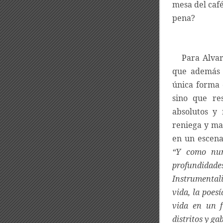
mesa del café
pena?
Para Alvar
que además 
única forma 
sino que re
absolutos y
reniega y ma
en un escena
“Y como nun
profundida
Instrumentali
vida, la poes
vida en un 
distritos y ga