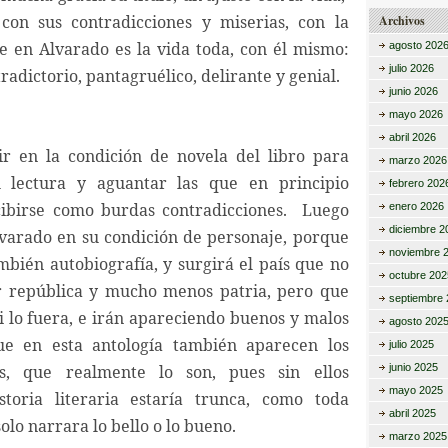
 con sus contradicciones y miserias, con la
Archivos
ue en Alvarado es la vida toda, con él mismo:
agosto 202
julio 2026
tradictorio, pantagruélico, delirante y genial.
junio 2026
mayo 2026
abril 2026
tir en la condición de novela del libro para
marzo 2026
u lectura y aguantar las que en principio
febrero 202
cibirse como burdas contradicciones. Luego
enero 2026
diciembre 2
varado en su condición de personaje, porque
noviembre 
mbién autobiografía, y surgirá el país que no
octubre 202
r república y mucho menos patria, pero que
septiembre 
i lo fuera, e irán apareciendo buenos y malos
agosto 202
ue en esta antología también aparecen los
julio 2025
s, que realmente lo son, pues sin ellos
junio 2025
mayo 2025
storia literaria estaría trunca, como toda
abril 2025
solo narrara lo bello o lo bueno.
marzo 2025