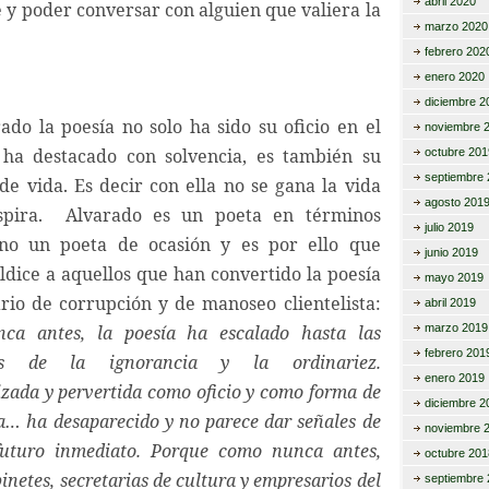
abril 2020
 y poder conversar con alguien que valiera la
marzo 2020
febrero 202
enero 2020
diciembre 2
ado la poesía no solo ha sido su oficio en el
noviembre 
ha destacado con solvencia, es también su
octubre 201
septiembre 
de vida. Es decir con ella no se gana la vida
agosto 201
spira. Alvarado es un poeta en términos
julio 2019
 no un poeta de ocasión y es por ello que
junio 2019
ldice a aquellos que han convertido la poesía
mayo 2019
rio de corrupción y de manoseo clientelista:
abril 2019
ca antes, la poesía ha escalado hasta las
marzo 2019
febrero 201
des de la ignorancia y la ordinariez.
enero 2019
zada y pervertida como oficio y como forma de
diciembre 2
ía… ha desaparecido y no parece dar señales de
noviembre 
futuro inmediato. Porque como nunca antes,
octubre 201
binetes, secretarias de cultura y empresarios del
septiembre 