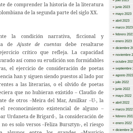
julio 2023
te de comprender la historia de la literatura
junio 2023
colombiana de la segunda parte del siglo XX.
mayo 2023
abril 2023
marzo 2023
febrero 202
te la condición narrativa, ficcional y
enero 2023
fica de
Ajuste de cuentas
debe resaltarse
diciembre 2
jercicio crítico que refleja. La capacidad
noviembre 
lvarado así como su erudición son formidables
octubre 202
s, el ejercicio de consideración de poetas
septiembre 
encia han y siguen siendo puestos al lado por
agosto 202
julio 2022
entes a las literarias, o el olvido de poetas
junio 2022
eciera que no hubieran existido – Claudio de
mayo 2022
cate de otros –Meira del Mar, Amilkar –U-, la
abril 2022
 el reconocimiento existencial de alguno –
marzo 2022
bar Urdaneta de Brigard-, la consideración de
febrero 202
 no es solo versos –Feliza Bursztyn-, el riesgo
enero 2022
diciembre 2
a algunos entre los grandes –Mauricio