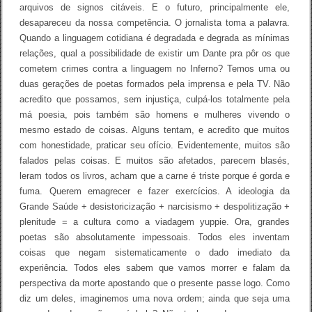
arquivos de signos citáveis. E o futuro, principalmente ele,
desapareceu da nossa competência. O jornalista toma a palavra.
Quando a linguagem cotidiana é degradada e degrada as mínimas
relações, qual a possibilidade de existir um Dante pra pôr os que
cometem crimes contra a linguagem no Inferno? Temos uma ou
duas gerações de poetas formados pela imprensa e pela TV. Não
acredito que possamos, sem injustiça, culpá-los totalmente pela
má poesia, pois também são homens e mulheres vivendo o
mesmo estado de coisas. Alguns tentam, e acredito que muitos
com honestidade, praticar seu ofício. Evidentemente, muitos são
falados pelas coisas. E muitos são afetados, parecem blasés,
leram todos os livros, acham que a carne é triste porque é gorda e
fuma. Querem emagrecer e fazer exercícios. A ideologia da
Grande Saúde + desistoricização + narcisismo + despolitização +
plenitude = a cultura como a viadagem yuppie. Ora, grandes
poetas são absolutamente impessoais. Todos eles inventam
coisas que negam sistematicamente o dado imediato da
experiência. Todos eles sabem que vamos morrer e falam da
perspectiva da morte apostando que o presente passe logo. Como
diz um deles, imaginemos uma nova ordem; ainda que seja uma