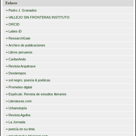
Enlaces
Pedro J. Granados
VALLEJO SIN FRONTERAS INSTITUTO
ORCID
Lattes iD
ResearchGate
Archivo de publicaciones
Libros peruanos
CaribeAndo
Revista Arquitrave
Destiempos
sol negro. poesía & poéticas
Prometeo digital
Espéculo. Revista de estudios literarios
Literaturas.com
Urbanotopía
Revista Agulha
La Jornada
poesía en su tinta