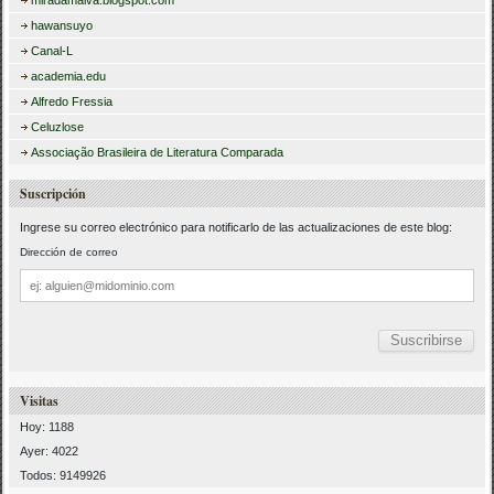
miradamalva.blogspot.com
hawansuyo
Canal-L
academia.edu
Alfredo Fressia
Celuzlose
Associação Brasileira de Literatura Comparada
Suscripción
Ingrese su correo electrónico para notificarlo de las actualizaciones de este blog:
Dirección de correo
Dirección
de
correo
Visitas
Hoy: 1188
Ayer: 4022
Todos: 9149926