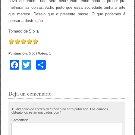
nova desordem, não será bela? Não tenho nada a propor pra
melhorar as coisas. Acho justo que essa sociedade tenha a arte
que merece. Desejo que o presente passe. O que podemos é
pensar a destruição.
Tomado de
Sibila
Puntuación:
5.00
/ Votos:
1
F
T
C
a
wi
o
c
tt
m
e
er
p
Deja un comentario
b
ar
Tu dirección de correo electrónico no será publicada.
Los campos
o
tir
obligatorios están marcados con
*
o
Comentario
k