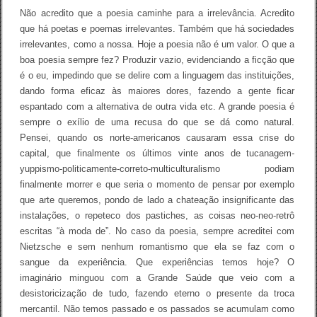
Não acredito que a poesia caminhe para a irrelevância. Acredito
que há poetas e poemas irrelevantes. Também que há sociedades
irrelevantes, como a nossa. Hoje a poesia não é um valor. O que a
boa poesia sempre fez? Produzir vazio, evidenciando a ficção que
é o eu, impedindo que se delire com a linguagem das instituições,
dando forma eficaz às maiores dores, fazendo a gente ficar
espantado com a alternativa de outra vida etc. A grande poesia é
sempre o exílio de uma recusa do que se dá como natural.
Pensei, quando os norte-americanos causaram essa crise do
capital, que finalmente os últimos vinte anos de tucanagem-
yuppismo-politicamente-correto-multiculturalismo podiam
finalmente morrer e que seria o momento de pensar por exemplo
que arte queremos, pondo de lado a chateação insignificante das
instalações, o repeteco dos pastiches, as coisas neo-neo-retrô
escritas “à moda de”. No caso da poesia, sempre acreditei com
Nietzsche e sem nenhum romantismo que ela se faz com o
sangue da experiência. Que experiências temos hoje? O
imaginário minguou com a Grande Saúde que veio com a
desistoricização de tudo, fazendo eterno o presente da troca
mercantil. Não temos passado e os passados se acumulam como