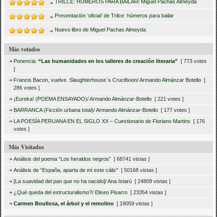
TRILCE: HÚMEROS PARA BAILAR/ Miguel Pachas Almeyda
Presentación ‘oficial’ de Trilce: húmeros para bailar
Nuevo libro de Miguel Pachas Almeyda
Más votados
Ponencia:
“Las humanidades en los talleres de creación literaria”
[ 773 votes
]
Francis Bacon, vuelve. Slaughterhouse´s Crucifixion/ Armando Almánzar Botello
[
286 votes ]
¡Eureka! (POEMA ENSAYADO)/ Armando Almánzar-Botello
[ 221 votes ]
BARRANCA (Ficción urbana total)/ Armando Almánzar-Botello
[ 177 votes ]
LA POESÍA PERUANA EN EL SIGLO XX – Cuestionario de Floriano Martins
[ 176
votes ]
Más Visitados
Análisis del poema “Los heraldos negros”
[ 68741 vistas ]
Análisis de “España, aparta de mí este cáliz”
[ 50168 vistas ]
[La suavidad del pan que no ha nacido]/ Ana Istarú
[ 24809 vistas ]
¿Qué queda del estructuralismo?/ Eliseo Pisarro
[ 23354 vistas ]
Carmen Boullosa, el árbol y el remolino
[ 19059 vistas ]