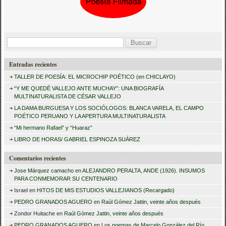
B
u
Entradas recientes
s
TALLER DE POESÍA: EL MICROCHIP POÉTICO (en CHICLAYO)
c
“Y ME QUEDÉ VALLEJO ANTE MUCHAY”: UNA BIOGRAFÍA
a
MULTINATURALISTA DE CÉSAR VALLEJO
LA DAMA BURGUESA Y LOS SOCIÓLOGOS: BLANCA VARELA, EL CAMPO
r
POÉTICO PERUANO Y LA APERTURA MULTINATURALISTA
:
“Mi hermano Rafael” y “Huaraz”
LIBRO DE HORAS/ GABRIEL ESPINOZA SUÁREZ
Comentarios recientes
Jose Márquez camacho
en
ALEJANDRO PERALTA, ANDE (1926). INSUMOS
PARA CONMEMORAR SU CENTENARIO
Israel
en
HITOS DE MIS ESTUDIOS VALLEJIANOS (Recargado)
PEDRO GRANADOS AGUERO
en
Raúl Gómez Jattin, veinte años después
Zondor Huitache
en
Raúl Gómez Jattin, veinte años después
PEDRO GRANADOS AGUERO
en
Los poemas de Marcelo González del Río