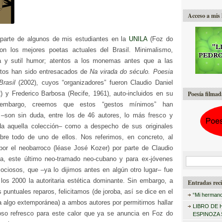
Acceso a mis 
parte de algunos de mis estudiantes en la
UNILA
(Foz do
on los mejores poetas actuales del Brasil. Minimalismo,
ica y sutil humor; atentos a los monemas antes que a las
xtos han sido entresacados de
Na virada do século. Poesia
rasil
(2002), cuyos “organizadores” fueron Claudio Daniel
) y Frederico Barbosa (Recife, 1961), auto-incluidos en su
Poesía filmad
 embargo, creemos que estos “gestos mínimos” han
 –son sin duda, entre los de 46 autores, lo más fresco y
oda aquella colección– como a despecho de sus originales
bre todo de uno de ellos. Nos referimos, en concreto, al
por el neobarroco (léase José Kozer) por parte de Claudio
ía, este último neo-tramado neo-cubano y para ex-jóvenes
B
 ociosos, que –ya lo dijimos antes en algún otro lugar– fue
u
 los 2000 la autoritaria estética dominante. Sin embargo, a
Entradas reci
s
 puntuales reparos, felicitamos (de joroba, así se dice en el
“Mi hermano
c
a algo extemporánea) a ambos autores por permitirnos hallar
LIBRO DE 
so refresco para este calor que ya se anuncia en Foz do
a
ESPINOZA