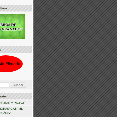
libros
a
entes
 Rafael” y “Huaraz”
HORAS/ GABRIEL
 SUÁREZ