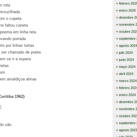
febrero 202
s rota
enero 2025
encruzilhada
diciembre 2
om o copeta
noviembre 
e faltou caneta
 poema em linha reta
octubre 202
levando porrada
septiembre 
to por linhas tortas
agosto 202
 ser chamado de poeta
julio 2024
m se ri e espera
junio 2024
netas
mayo 2024
rem
abril 2024
em amaldiçoa almas
marzo 2024
febrero 202
enero 2024
uritiba 1962)
diciembre 2
E
noviembre 
octubre 202
septiembre 
do são
agosto 202