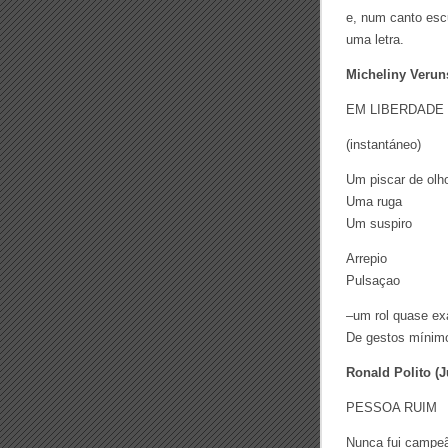
e, num canto esc
uma letra.
Micheliny Veruns
EM LIBERDADE
(instantáneo)
Um piscar de olh
Uma ruga
Um suspiro
Arrepio
Pulsaçao
–um rol quase ex
De gestos mínim
Ronald Polito (J
PESSOA RUIM
Nunca fui campe