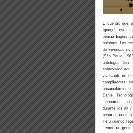
Encuentro que, a
Iguaçu), estos s
pericia lingüíst
palabras. Los te
de invençao no B
(São Paulo, 1962
antología. Sin
sobrevivido aquí
vivificante de t
compiladores; so
encandilamiento 
Daniel. Tecnolog
latinoamericanos
durante los 90 y
pesar de nuestros
Perú cuando lleg
–como un genero