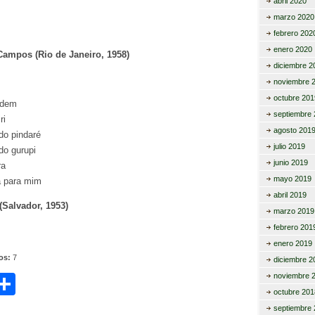
abril 2020
marzo 2020
febrero 202
enero 2020
Campos (Rio de Janeiro, 1958)
diciembre 2
noviembre 
octubre 201
rdem
septiembre 
ri
agosto 201
do pindaré
julio 2019
do gurupi
junio 2019
ra
mayo 2019
a para mim
abril 2019
(Salvador, 1953)
marzo 2019
febrero 201
enero 2019
tos:
7
diciembre 2
C
noviembre 
octubre 201
i
o
septiembre 