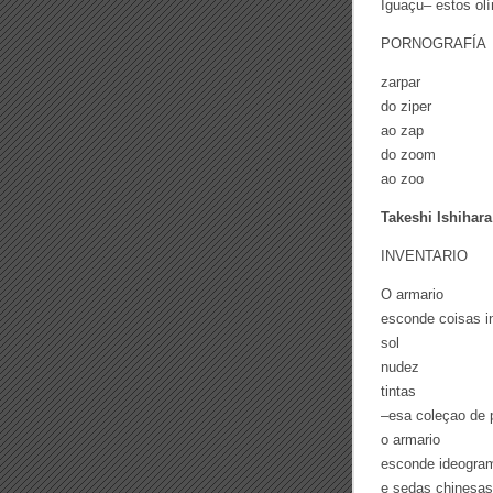
Iguaçu– estos ol
PORNOGRAFÍA
zarpar
do ziper
ao zap
do zoom
ao zoo
Takeshi Ishihara
INVENTARIO
O armario
esconde coisas i
sol
nudez
tintas
–esa coleçao de 
o armario
esconde ideogra
e sedas chinesas