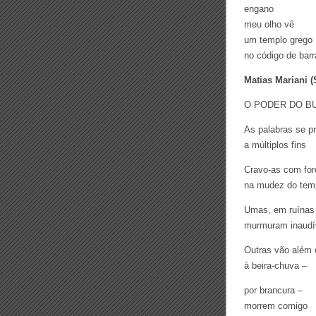
engano
meu olho vȇ
um templo grego
no código de barr
Matias Mariani (
O PODER DO B
As palabras se p
a múltiplos fins
Cravo-as com for
na mudez do tem
Umas, em ruínas
murmuram inaudí
Outras vão além 
à beira-chuva –
por brancura –
morrem comigo