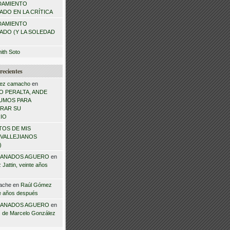
DAMIENTO
DO EN LA CRÍTICA
DAMIENTO
ADO (Y LA SOLEDAD
mith Soto
recientes
ez camacho
en
 PERALTA, ANDE
NSUMOS PARA
RAR SU
IO
TOS DE MIS
VALLEJIANOS
)
ANADOS AGUERO
en
Jattin, veinte años
ache
en
Raúl Gómez
te años después
ANADOS AGUERO
en
 de Marcelo González