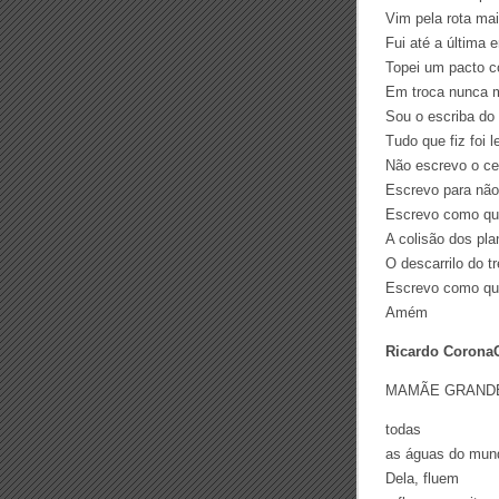
Vim pela rota mai
Fui até a última 
Topei um pacto c
Em troca nunca m
Sou o escriba do
Tudo que fiz foi 
Não escrevo o cer
Escrevo para não
Escrevo como que
A colisão dos pla
O descarrilo do t
Escrevo como qu
Amém
Ricardo CoronaC
MAMÃE GRAND
todas
as águas do mun
Dela, fluem