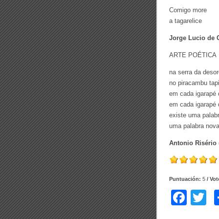
Comigo more
a tagarelice
Jorge Lucio de 
ARTE POÉTICA
na serra da deso
no piracambu tapi
em cada igarapé 
em cada igarapé 
existe uma palab
uma palabra nov
Antonio Risério 
Puntuación:
5
/ Vo
F
T
a
w