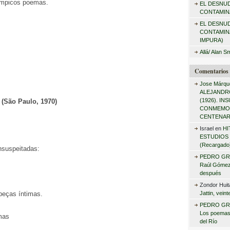
ímpicos poemas.
EL DESNU
r
CONTAMINA
:
EL DESNU
CONTAMIN
IMPURA)
Allá/ Alan S
Comentarios 
Jose Márqu
ALEJANDRO
(1926). I
 (São Paulo, 1970)
CONMEMO
CENTENAR
Israel
en
HI
ESTUDIOS 
(Recargado
nsuspeitadas:
PEDRO GR
Raúl Gómez 
después
Zondor Huit
peças íntimas.
Jattin, vein
PEDRO GR
Los poemas
mas
del Río