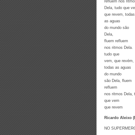
refluem nos ritmo
Dela, tudo que v
que revem, todas
as aguas
do mundo são
Dela,
fluem refluem
nos ritmos Dela.
tudo que
vem, que revém,
todas as aguas
do mundo
são Dela, fluem
refluem
nos ritmos Dela, 
que vem
que revem
Ricardo Aleixo (
NO SUPERMER