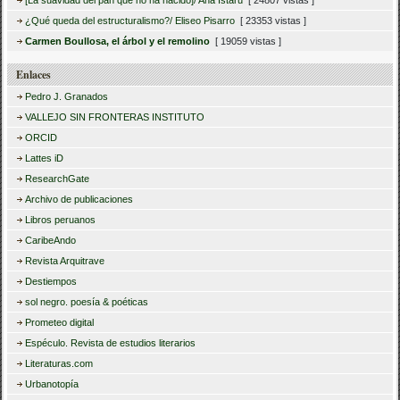
¿Qué queda del estructuralismo?/ Eliseo Pisarro
[ 23353 vistas ]
Carmen Boullosa, el árbol y el remolino
[ 19059 vistas ]
Enlaces
Pedro J. Granados
VALLEJO SIN FRONTERAS INSTITUTO
ORCID
Lattes iD
ResearchGate
Archivo de publicaciones
Libros peruanos
CaribeAndo
Revista Arquitrave
Destiempos
sol negro. poesía & poéticas
Prometeo digital
Espéculo. Revista de estudios literarios
Literaturas.com
Urbanotopía