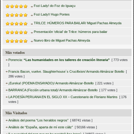
Fozi Lady! do Foz do Iguaçu
Fozi Lady!/ Hugo Pontes
TRILCE: HÚMEROS PARA BAILAR/ Miguel Pachas Almeyda
Presentación ‘oficial’ de Trilce: húmeros para bailar
Nuevo libro de Miguel Pachas Almeyda
Más votados
Ponencia:
“Las humanidades en los talleres de creación literaria”
[ 773 votes
]
Francis Bacon, vuelve. Slaughterhouse´s Crucifixion/ Armando Almánzar Botello
[
286 votes ]
¡Eureka! (POEMA ENSAYADO)/ Armando Almánzar-Botello
[ 221 votes ]
BARRANCA (Ficción urbana total)/ Armando Almánzar-Botello
[ 177 votes ]
LA POESÍA PERUANA EN EL SIGLO XX – Cuestionario de Floriano Martins
[ 176
votes ]
Más Visitados
Análisis del poema “Los heraldos negros”
[ 68741 vistas ]
Análisis de “España, aparta de mí este cáliz”
[ 50166 vistas ]
[La suavidad del pan que no ha nacido]/ Ana Istarú
[ 24807 vistas ]