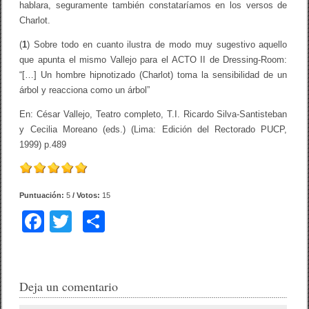
hablara, seguramente también constataríamos en los versos de
Charlot.
(
1
) Sobre todo en cuanto ilustra de modo muy sugestivo aquello
que apunta el mismo Vallejo para el ACTO II de Dressing-Room:
“[…] Un hombre hipnotizado (Charlot) toma la sensibilidad de un
árbol y reacciona como un árbol”
En: César Vallejo, Teatro completo, T.I. Ricardo Silva-Santisteban
y Cecilia Moreano (eds.) (Lima: Edición del Rectorado PUCP,
1999) p.489
Puntuación:
5
/ Votos:
15
F
T
C
a
wi
o
c
tt
m
e
er
p
Deja un comentario