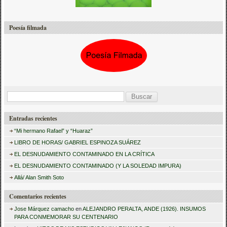
Poesía filmada
B
u
Entradas recientes
s
“Mi hermano Rafael” y “Huaraz”
c
LIBRO DE HORAS/ GABRIEL ESPINOZA SUÁREZ
a
EL DESNUDAMIENTO CONTAMINADO EN LA CRÍTICA
r
EL DESNUDAMIENTO CONTAMINADO (Y LA SOLEDAD IMPURA)
:
Allá/ Alan Smith Soto
Comentarios recientes
Jose Márquez camacho
en
ALEJANDRO PERALTA, ANDE (1926). INSUMOS
PARA CONMEMORAR SU CENTENARIO