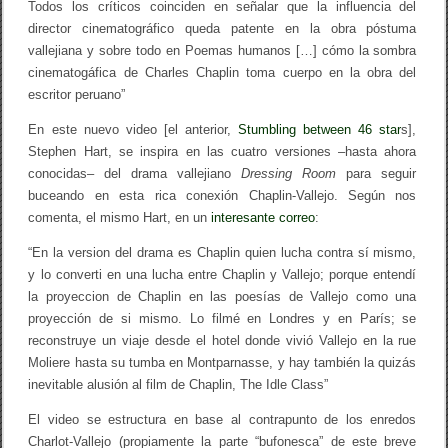
Todos los críticos coinciden en señalar que la influencia del
director cinematográfico queda patente en la obra póstuma
vallejiana y sobre todo en Poemas humanos […] cómo la sombra
cinematogáfica de Charles Chaplin toma cuerpo en la obra del
escritor peruano”
En este nuevo video [el anterior,
Stumbling between 46 star
s],
Stephen Hart, se inspira en las cuatro versiones –hasta ahora
conocidas– del drama vallejiano
Dressing Room
para seguir
buceando en esta rica conexión Chaplin-Vallejo. Según nos
comenta, el mismo Hart, en un
interesante correo
:
“En la version del drama es Chaplin quien lucha contra sí mismo,
y lo converti en una lucha entre Chaplin y Vallejo; porque entendí
la proyeccion de Chaplin en las poesías de Vallejo como una
proyección de si mismo. Lo filmé en Londres y en París; se
reconstruye un viaje desde el hotel donde vivió Vallejo en la rue
Moliere hasta su tumba en Montparnasse, y hay también la quizás
inevitable alusión al film de Chaplin, The Idle Class”
El video se estructura en base al contrapunto de los enredos
Charlot-Vallejo (propiamente la parte “bufonesca” de este breve