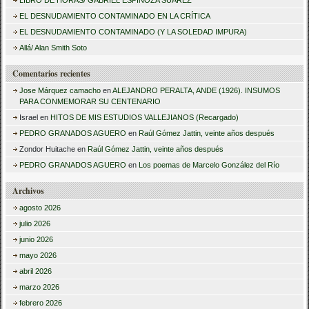
LIBRO DE HORAS/ GABRIEL ESPINOZA SUÁREZ
a
EL DESNUDAMIENTO CONTAMINADO EN LA CRÍTICA
r
EL DESNUDAMIENTO CONTAMINADO (Y LA SOLEDAD IMPURA)
:
Allá/ Alan Smith Soto
Comentarios recientes
Jose Márquez camacho
en
ALEJANDRO PERALTA, ANDE (1926). INSUMOS
PARA CONMEMORAR SU CENTENARIO
Israel
en
HITOS DE MIS ESTUDIOS VALLEJIANOS (Recargado)
PEDRO GRANADOS AGUERO
en
Raúl Gómez Jattin, veinte años después
Zondor Huitache
en
Raúl Gómez Jattin, veinte años después
PEDRO GRANADOS AGUERO
en
Los poemas de Marcelo González del Río
Archivos
agosto 2026
julio 2026
junio 2026
mayo 2026
abril 2026
marzo 2026
febrero 2026