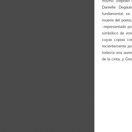
mismo Stephen H
Danielle Degau
fundamental, se 
muerte del poeta;
–representado por
simbólico de es
cuyas copias con
recientemente po
todavía una aureo
de la cinta; y Ge