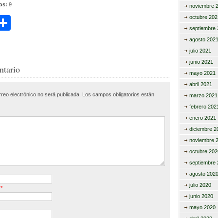
tos:
9
noviembre 
octubre 202
C
septiembre 
i
o
agosto 202
m
julio 2021
junio 2021
r
p
ntario
mayo 2021
ar
abril 2021
rreo electrónico no será publicada.
Los campos obligatorios están
tir
marzo 2021
febrero 202
enero 2021
diciembre 2
noviembre 
octubre 202
septiembre 
agosto 202
julio 2020
o
*
junio 2020
mayo 2020