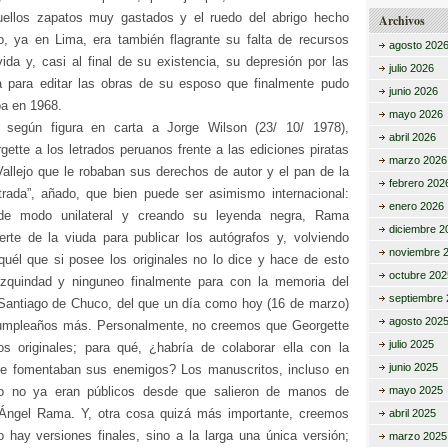
uellos zapatos muy gastados y el ruedo del abrigo hecho
Archivos
o, ya en Lima, era también flagrante su falta de recursos
agosto 202
ida y, casi al final de su existencia, su depresión por las
julio 2026
 para editar las obras de su esposo que finalmente pudo
junio 2026
a en 1968.
mayo 2026
, según figura en carta a Jorge Wilson (23/ 10/ 1978),
abril 2026
ette a los letrados peruanos frente a las ediciones piratas
marzo 2026
Vallejo que le robaban sus derechos de autor y el pan de la
febrero 202
rada”, añado, que bien puede ser asimismo internacional:
enero 2026
 de modo unilateral y creando su leyenda negra, Rama
diciembre 2
rte de la viuda para publicar los autógrafos y, volviendo
noviembre 
quél que si posee los originales no lo dice y hace de esto
octubre 202
zquindad y ninguneo finalmente para con la memoria del
septiembre 
antiago de Chuco, del que un día como hoy (16 de marzo)
agosto 202
umpleaños más. Personalmente, no creemos que Georgette
julio 2025
os originales; para qué, ¿habría de colaborar ella con la
junio 2025
ue fomentaban sus enemigos? Los manuscritos, incluso en
mayo 2025
 o no ya eran públicos desde que salieron de manos de
 Ángel Rama. Y, otra cosa quizá más importante, creemos
abril 2025
 hay versiones finales, sino a la larga una única versión;
marzo 2025