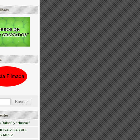
libros
a
entes
 Rafael” y “Huaraz”
HORAS/ GABRIEL
 SUÁREZ