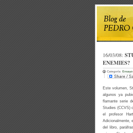
ST
16/03/08:
ENEMIES?
Categoría:
Ensayo
Este volumen, St
algunos ya pubi
flamante serie d
Studies (CCVS) d
el profesor Ha
Adicionalmente, 
del libro, paráfr