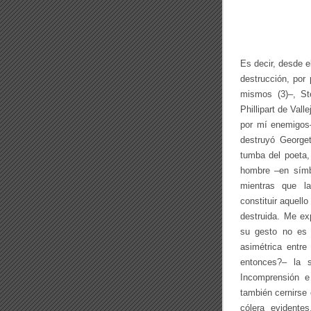
Es decir, desde e
destrucción, por
mismos (3)–, St
Phillipart de Val
por mí enemigos–
destruyó Georget
tumba del poeta,
hombre –en símb
mientras que la 
constituir aquell
destruida. Me ex
su gesto no es t
asimétrica entre
entonces?– la s
Incomprensión e 
también cernirse
cólera evidentes