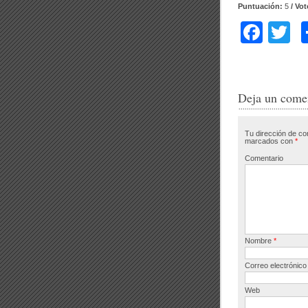
Puntuación:
5
/ Vo
F
T
a
w
c
tt
e
e
Deja un come
b
Tu dirección de co
o
marcados con
*
o
Comentario
k
Nombre
*
Correo electrónic
Web