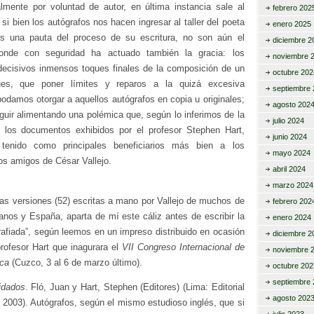
almente por voluntad de autor, en última instancia sale al
febrero 202
 si bien los autógrafos nos hacen ingresar al taller del poeta
enero 2025
os una pauta del proceso de su escritura, no son aún el
diciembre 2
donde con seguridad ha actuado también la gracia: los
noviembre 
ecisivos inmensos toques finales de la composición de un
octubre 202
es, que poner límites y reparos a la quizá excesiva
septiembre 
odamos otorgar a aquellos autógrafos en copia u originales;
agosto 202
uir alimentando una polémica que, según lo inferimos de la
julio 2024
 los documentos exhibidos por el profesor Stephen Hart,
junio 2024
 tenido como principales beneficiarios más bien a los
mayo 2024
os amigos de César Vallejo.
abril 2024
marzo 2024
ras versiones (52) escritas a mano por Vallejo de muchos de
febrero 202
os y España, aparta de mí este cáliz antes de escribir la
enero 2024
afiada”, según leemos en un impreso distribuido en ocasión
diciembre 2
profesor Hart que inagurara el
VII Congreso Internacional de
noviembre 
ica
(Cuzco, 3 al 6 de marzo último).
octubre 202
septiembre 
idados
. Fló, Juan y Hart, Stephen (Editores) (Lima: Editorial
agosto 202
2003). Autógrafos, según el mismo estudioso inglés, que si