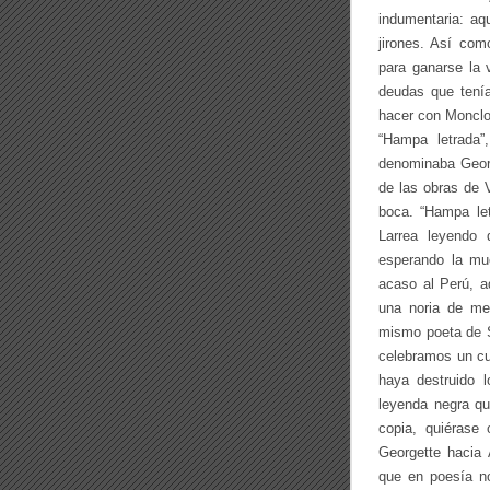
indumentaria: aq
jirones. Así com
para ganarse la v
deudas que tenía
hacer con Monclo
“Hampa letrada”
denominaba Georg
de las obras de 
boca. “Hampa let
Larrea leyendo
esperando la mue
acaso al Perú, a
una noria de me
mismo poeta de S
celebramos un c
haya destruido l
leyenda negra q
copia, quiérase
Georgette hacia
que en poesía no