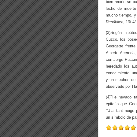
bien recién se p
lecho de muerte
mucho tiempo, y 
República
, 13/ 4/
(3)Según hipóte
Cuzco, los posee
Georgette frent
Alberto Acereda;
con Jorge Puccine
heredado los aut
conocimiento, un
y un mechón de p
observado por Har
(4)”He nevado ta
epitafio que Geo
““J’ai tant neig
un símbolo de pa