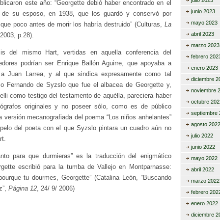
julio 2023
ublicaron este año: “Georgette debió haber encontrado en el
junio 2023
 de su esposo, en 1938, que los guardó y conservó por
mayo 2023
que poco antes de morir los habría destruido” (Culturas,
La
abril 2023
 2003, p.28).
marzo 2023
sis del mismo Hart, vertidas en aquella conferencia del
febrero 202
dores podrían ser Enrique Ballón Aguirre, que apoyaba a
enero 2023
e a Juan Larrea, y al que sindica expresamente como tal
diciembre 2
 o Fernando de Syzslo que fue el albacea de Georgette y,
noviembre 
lli como testigo del testamento de aquélla, pareciera haber
octubre 202
ógrafos originales y no poseer sólo, como es de público
septiembre 
a versión mecanografiada del poema “Los niños anhelantes”
agosto 202
elo del poeta con el que Syzslo pintara un cuadro aún no
julio 2022
t.
junio 2022
nto para que durmieras” es la traducción del enigmático
mayo 2022
rgette escribió para la tumba de Vallejo en Montparnasse:
abril 2022
e pourque tu dourmes, Georgette” (Catalina León, “Buscando
marzo 2022
z”,
Página 12
, 24/ 9/ 2006)
febrero 202
enero 2022
diciembre 2