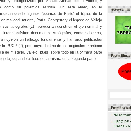
art y protagonizado por Manuel Arenas, como Vallejo, y
te como su polémica esposa. En este video, en lo
Acceso a mis 
recrean desde algunos “poemas de París” el tópico de la
 en realidad, muerte, París, Georgette y el legado de Vallejo
 sus autógrafos (1)– parecerían constituir el eje nominal y
te interesantísimo documento. Autógrafos, como sabemos,
stituyeron un hallazgo fundamental y han sido publicadas
r la PUCP (2); pero cuyo destino de los originales mantiene
la de misterio. Vallejo, pues, sobre todo en la primera parte
Poesía filmad
orgette, copando el foco de la misma en la segunda parte:
B
u
Entradas reci
s
“Mi hermano
c
LIBRO DE 
a
ESPINOZA