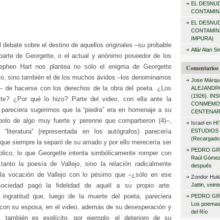
EL DESNU
r
CONTAMINA
:
EL DESNU
CONTAMIN
IMPURA)
l debate sobre el destino de aquellos originales –su probable
Allá/ Alan S
 parte de Georgette, o el actual y anónimo poseedor de los
ephen Hart nos plantea no sólo el enigma de Georgette
Comentarios 
lejo, sino también el de los muchos ávidos –los denominamos
Jose Márqu
 de hacerse con los derechos de la obra del poeta. ¿Los
ALEJANDRO
(1926). I
te? ¿Por qué lo hizo? Parte del video, con ella ante la
CONMEMO
 pareciera sugerirnos que la “piedra” era en homenaje a su
CENTENAR
olo de algo muy fuerte y perenne que compartieron (4)–,
Israel
en
HI
ESTUDIOS 
“literatura” (representada en los autógrafos) parecería
(Recargado
o que siempre la separó de su amado y por ello merecería ser
PEDRO GR
plico, lo que Georgette intenta simbólicamente romper con
Raúl Gómez 
anto la poesía de Vallejo, sino la relación radicalmente
después
 la vocación de Vallejo con lo pésimo que –¿sólo en ese
Zondor Huit
Jattin, vein
ociedad pagó la fidelidad de aquél a su propio arte.
ingratitud que, luego de la muerte del poeta, pareciera
PEDRO GR
Los poemas
 con su esposa; en el video, además de su desesperación y
del Río
, también es explícito, por ejemplo, el deterioro de su