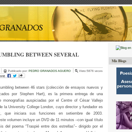
UMBLING BETWEEN SEVERAL
Mis Blogs
Publicado por:
PEDRO GRANADOS AGUERO
Visto:5876 veces
umbling between 46 stars (colección de ensayos nuevos y
cados por Stephen Hart), es la primera entrega de una
e monografías auspiciadas por el Centre of César Vallejo
e la University College London, cuyo director y fundador es
rt, que iniciara sus funciones en setiembre de 2003.
este volumen incluye un DVD de 11 minutos –con igual título
asis del poema “Traspié entre dos estrellas”– dirigido por el