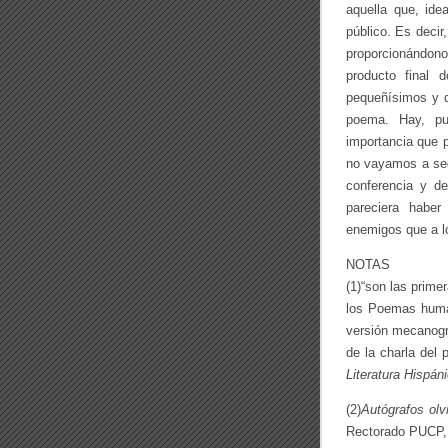
aquella que, ide
público. Es decir,
proporcionándon
producto final 
pequeñísimos y d
poema. Hay, pu
importancia que p
no vayamos a seg
conferencia y de
pareciera haber
enemigos que a l
NOTAS
(1)“son las prime
los Poemas human
versión mecanogr
de la charla del 
Literatura Hispán
(2)
Autógrafos olv
Rectorado PUCP, 