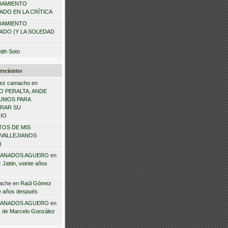
DAMIENTO
DO EN LA CRÍTICA
DAMIENTO
ADO (Y LA SOLEDAD
mith Soto
recientes
ez camacho
en
 PERALTA, ANDE
NSUMOS PARA
RAR SU
IO
TOS DE MIS
VALLEJIANOS
)
ANADOS AGUERO
en
Jattin, veinte años
ache
en
Raúl Gómez
te años después
ANADOS AGUERO
en
 de Marcelo González