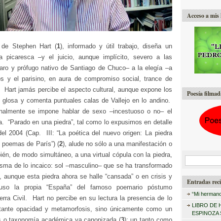
Acceso a mis 
o de Stephen Hart (
1
), informado y útil trabajo, diseña un
 picaresca –y el juicio, aunque implícito, severo a las
aro y prófugo nativo de Santiago de Chuco– a la elegía –a
s y el parisino, en aura de compromiso social, trance de
. Hart jamás percibe el aspecto cultural, aunque expone los
Poesía filmad
so glosa y comenta puntuales calas de Vallejo en lo andino.
nalmente se impone hablar de sexo –incestuoso o no– el
lla. “Parado en una piedra”, tal como lo expusimos en detalle
del 2004 (Cap. III: “La poética del nuevo origen: La piedra
 poemas de París”) (
2
), alude no sólo a una manifestación o
ién, de modo simultáneo, a una virtual cópula con la piedra,
B
isma de lo incaico: sol –masculino– que se ha transformado
u
, aunque esta piedra ahora se halle “cansada” o en crisis y
Entradas reci
s
cluso la propia “España” del famoso poemario póstumo
“Mi hermano
rra Civil. Hart no percibe en su lectura la presencia de lo
c
LIBRO DE 
stante opacidad y metamorfosis, sino únicamente como un
a
ESPINOZA
s o taxonomía académica ya canonizada (
3
); un tanto como