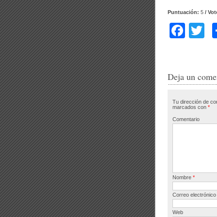
Puntuación:
5
/ Vo
F
T
a
w
c
tt
e
e
Deja un come
b
Tu dirección de co
o
marcados con
*
o
Comentario
k
Nombre
*
Correo electrónic
Web