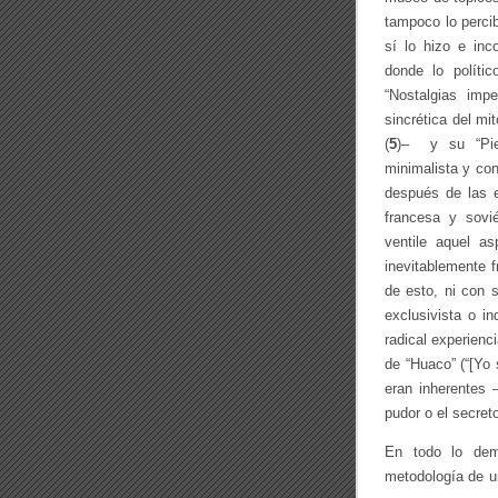
tampoco lo percib
sí lo hizo e inc
donde lo políti
“Nostalgias impe
sincrética del m
(
5
)– y su “Pie
minimalista y con
después de las e
francesa y sovi
ventile aquel as
inevitablemente 
de esto, ni con 
exclusivista o i
radical experienc
de “Huaco” (“[Yo
eran inherentes 
pudor o el secret
En todo lo dem
metodología de un