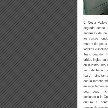
El César Vallej
degradé desde la
andanzas del píc
los versos hondo
muerte del poeta
ladrillos e inclu
Justo cuando fi
crítico inglés ca
en nuestro libro 
fecundable de los
“paro”; sino tamb
con la materia m
en algo femenino
sea, luego, in
dedicado a la Gue
cultural, su con
museo de tópico