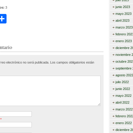
julio 2023
junio 2023
tos:
3
mayo 2023
C
abril 2023
i
o
marzo 2023
febrero 202
m
enero 2023
r
p
ntario
diciembre 2
ar
noviembre 
octubre 202
rreo electrónico no será publicada.
Los campos obligatorios están
tir
septiembre 
agosto 202
julio 2022
junio 2022
mayo 2022
abril 2022
marzo 2022
febrero 202
o
*
enero 2022
diciembre 2