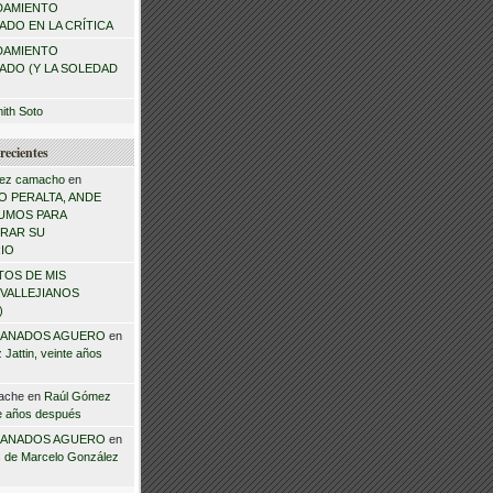
DAMIENTO
DO EN LA CRÍTICA
DAMIENTO
ADO (Y LA SOLEDAD
mith Soto
recientes
ez camacho
en
 PERALTA, ANDE
NSUMOS PARA
RAR SU
IO
TOS DE MIS
VALLEJIANOS
)
ANADOS AGUERO
en
Jattin, veinte años
ache
en
Raúl Gómez
te años después
ANADOS AGUERO
en
 de Marcelo González