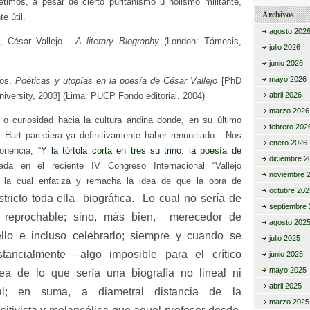
timos, a pesar de cierto puritanismo u holismo militante,
Archivos
e útil.
agosto 202
t, César Vallejo.
A literary Biography
(London: Támesis,
julio 2026
junio 2026
mayo 2026
os,
Poéticas y utopías en la poesía de César Vallejo
[PhD
abril 2026
iversity, 2003] (Lima: PUCP Fondo editorial, 2004)
marzo 2026
 o curiosidad hacia la cultura andina donde, en su último
febrero 202
no, Hart pareciera ya definitivamente haber renunciado. Nos
enero 2026
onencia, “
Y la tórtola corta en tres su trino: la poesía de
diciembre 2
tada en el reciente IV Congreso Internacional “Vallejo
noviembre 
; la cual enfatiza y remacha la idea de que la obra de
octubre 202
stricto toda ella biográfica. Lo cual no sería de
septiembre 
 reprochable; sino, más bien, merecedor de
agosto 202
ello e incluso celebrarlo; siempre y cuando se
julio 2025
stancialmente –algo imposible para el crítico
junio 2025
mayo 2025
ea de lo que sería una biografía no lineal ni
abril 2025
nal; en suma, a diametral distancia de la
marzo 2025