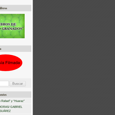
libros
a
entes
 Rafael” y “Huaraz”
HORAS/ GABRIEL
 SUÁREZ