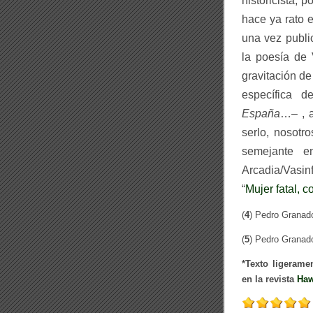
historicista, 
hace
ya
rato 
una vez public
la poesía de 
gravitación de
específica 
España
…–
, 
serlo, nosot
semejante e
Arcadia/Vasinf
“
Mujer fatal, 
(
4
) Pedro Granad
(
5
) Pedro Granad
*Texto ligerame
en la revista
Ha