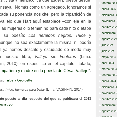
positivista y melancólica que aquel profesor desde
febrero 202
ensaya. Nomás como un agregado, ignoramos si
enero 2025
ada su ponencia nos cite, pero la tripartición de
diciembre 2
Vallejo que Hart aquí establece
–con eje en la
noviembre 
octubre 202
 las mujeres o lo femenino para cada hito o etapa
septiembre 
de su poesía:
Los heraldos negros
,
Trilce
y
agosto 202
aunque no sea exactamente la misma, ni podría
julio 2024
ros ya hemos descrito y estudiado de modo muy
junio 2024
n nuestro libro,
Vallejo sin fronteras
(Lima:
mayo 2024
abril 2024
in, 2010), en específico en el capítulo titulado,
marzo 2024
compañera y madre en la poesía de César Vallejo
“.
febrero 202
os,
Trilce y Georgette
enero 2024
diciembre 2
os,
Trilce: húmeros para bailar
(Lima: VASINFIN, 2014)
noviembre 
nte puesto al día respecto del que se publicara el 2013
octubre 202
wansuyo
.
septiembre 
agosto 202