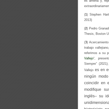
es amena y, repe
extraordinariament
(
1
) Stephen Har
2013)
(
2
) Pedro Granad
Thesis, Boston Un
(
3
) Acercamiento
trabajo vallejia
referimos a su p
Vallejo
“, presen
Siempre” (2021)
es
en e
Vallejo
ningún modo
coincidir en 
modifique su
inglés– su id
unidimensio