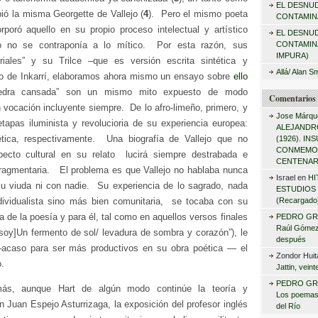
EL DESNU
r
ió la misma Georgette de Vallejo (
4
). Pero el mismo poeta
CONTAMINA
:
orporó aquello en su propio proceso intelectual y artístico
EL DESNU
CONTAMIN
co no se contraponía a lo mítico. Por esta razón, sus
IMPURA)
riales” y su Trilce –que es versión escrita sintética y
Allá/ Alan S
ito de Inkarrí, elaboramos ahora mismo un ensayo sobre
ello
dra cansada” son un mismo mito expuesto de modo
Comentarios 
 vocación incluyente siempre. De lo afro-limeño, primero, y
Jose Márqu
tapas iluminista y revolucioria de su experiencia europea:
ALEJANDRO
ética, respectivamente. Una biografía de Vallejo que no
(1926). I
CONMEMO
pecto cultural en su relato lucirá siempre destrabada e
CENTENAR
fragmentaria. El problema es que Vallejo no hablaba nunca
Israel
en
HI
su viuda ni con nadie. Su experiencia de lo sagrado, nada
ESTUDIOS 
(Recargado
ndividualista sino más bien comunitaria, se tocaba con su
ia de la poesía y para él, tal como en aquellos versos finales
PEDRO GR
Raúl Gómez 
 soy]Un fermento de sol/ levadura de sombra y corazón”), le
después
–acaso para ser más productivos en su obra poética — el
Zondor Huit
o.
Jattin, vein
PEDRO GR
ás, aunque Hart de algún modo continúe la teoría y
Los poemas
 Juan Espejo Asturrizaga, la exposición del profesor inglés
del Río