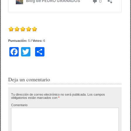
Puntuación:
5
/ Votos:
6
F
T
C
a
wi
o
c
tt
m
e
er
p
Deja un comentario
b
ar
Tu dirección de correo electrónico no será publicada.
Los campos
o
tir
obligatorios están marcados con
*
o
Comentario
k