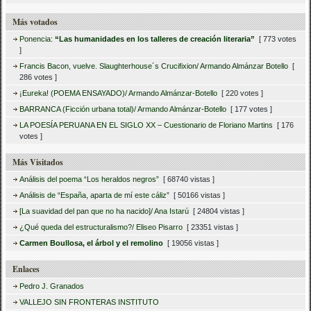
Más votados
Ponencia:
“Las humanidades en los talleres de creación literaria”
[ 773 votes
]
Francis Bacon, vuelve. Slaughterhouse´s Crucifixion/ Armando Almánzar Botello
[
286 votes ]
¡Eureka! (POEMA ENSAYADO)/ Armando Almánzar-Botello
[ 220 votes ]
BARRANCA (Ficción urbana total)/ Armando Almánzar-Botello
[ 177 votes ]
LA POESÍA PERUANA EN EL SIGLO XX – Cuestionario de Floriano Martins
[ 176
votes ]
Más Visitados
Análisis del poema “Los heraldos negros”
[ 68740 vistas ]
Análisis de “España, aparta de mí este cáliz”
[ 50166 vistas ]
[La suavidad del pan que no ha nacido]/ Ana Istarú
[ 24804 vistas ]
¿Qué queda del estructuralismo?/ Eliseo Pisarro
[ 23351 vistas ]
Carmen Boullosa, el árbol y el remolino
[ 19056 vistas ]
Enlaces
Pedro J. Granados
VALLEJO SIN FRONTERAS INSTITUTO