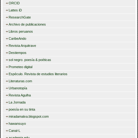
ORCID
Lattes iD
ResearchGate
Archivo de publicaciones
Libros peruanos
CaribeAndo
Revista Arquitrave
Destiempos
sol negro. poesía & poéticas
Prometeo digital
Espéculo. Revista de estudios literarios
Literaturas.com
Urbanotopía
Revista Agulha
La Jornada
poesía en su tinta
miradamalva.blogspot.com
hawansuyo
Canal-L
academia.edu