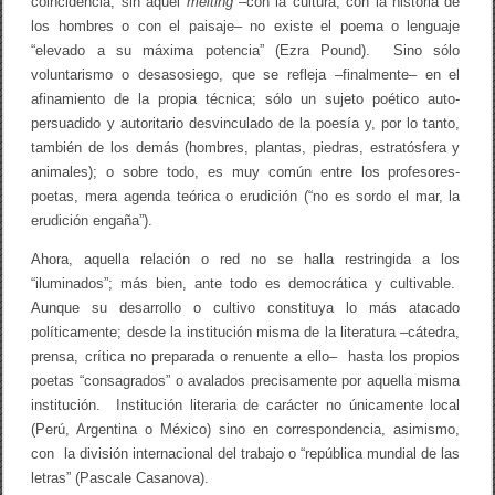
coincidencia, sin aquel
melting
–con la cultura, con la historia de
los hombres o con el paisaje– no existe el poema o lenguaje
“elevado a su máxima potencia” (Ezra Pound). Sino sólo
voluntarismo o desasosiego, que se refleja –finalmente– en el
afinamiento de la propia técnica; sólo un sujeto poético auto-
persuadido y autoritario desvinculado de la poesía y, por lo tanto,
también de los demás (hombres, plantas, piedras, estratósfera y
animales); o sobre todo, es muy común entre los profesores-
poetas, mera agenda teórica o erudición (“no es sordo el mar, la
erudición engaña”).
Ahora, aquella relación o red no se halla restringida a los
“iluminados”; más bien, ante todo es democrática y cultivable.
Aunque su desarrollo o cultivo constituya lo más atacado
políticamente; desde la institución misma de la literatura –cátedra,
prensa, crítica no preparada o renuente a ello– hasta los propios
poetas “consagrados” o avalados precisamente por aquella misma
institución. Institución literaria de carácter no únicamente local
(Perú, Argentina o México) sino en correspondencia, asimismo,
con la división internacional del trabajo o “república mundial de las
letras” (Pascale Casanova).