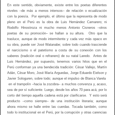
En este sentido, obviamente, existe entre los poetas diferentes
niveles –de más a menos intensos– de relación o ecualización
con la poesía. Por ejemplo, el último que la representa de modo
pleno en el Perú es la obra de Luis Hernández Camarero; ni
Rodolfo Hinostroza ni mucho menos Antonio Cisneros –otros
poetas de su promoción– se hallan a su altura. Otro que la
trasluce, aunque de modo intermitente y cada vez más opaco en
su obra, puede ser José Watanabe; sobre todo cuando trasciende
el narcicismo o el patetismo a costa de su conexión con los
saberes (tradición oral o refranero) de su natal Laredo. Antes de
Luis Hernández, por supuesto, tenemos varios hitos que en el
Perú conforman ya una bendecida tradición: César Vallejo, Martín
Adán, César Moro, José María Arguedas, Jorge Eduardo Eielson y
Javier Sologuren, sobre todo; aunque el impulso de Blanca Varela
en el trampolín –hacia la zozobra– a muchos convenza y, acaso,
sea de por sí suficiente. Luego, desde los años 70 para acá, por lo
corto del tiempo aquella cadena está por clarificarse. Y esto será
producto –como siempre– de una institución literaria; aunque
ahora mismo se halle entre las cuerdas. Tocada también, como
todo lo institucional en el Perú, por la corrupción y otras carencias