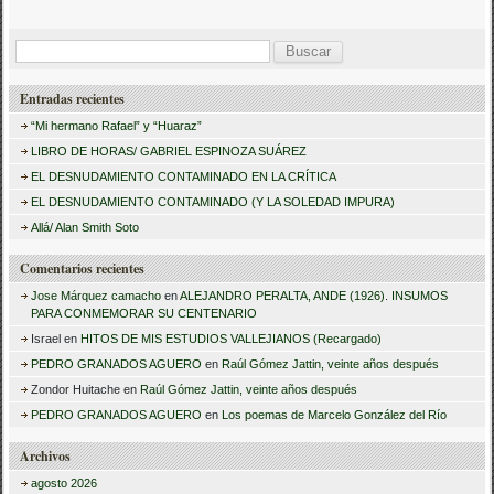
B
u
Entradas recientes
s
“Mi hermano Rafael” y “Huaraz”
c
LIBRO DE HORAS/ GABRIEL ESPINOZA SUÁREZ
a
EL DESNUDAMIENTO CONTAMINADO EN LA CRÍTICA
r
EL DESNUDAMIENTO CONTAMINADO (Y LA SOLEDAD IMPURA)
:
Allá/ Alan Smith Soto
Comentarios recientes
Jose Márquez camacho
en
ALEJANDRO PERALTA, ANDE (1926). INSUMOS
PARA CONMEMORAR SU CENTENARIO
Israel
en
HITOS DE MIS ESTUDIOS VALLEJIANOS (Recargado)
PEDRO GRANADOS AGUERO
en
Raúl Gómez Jattin, veinte años después
Zondor Huitache
en
Raúl Gómez Jattin, veinte años después
PEDRO GRANADOS AGUERO
en
Los poemas de Marcelo González del Río
Archivos
agosto 2026