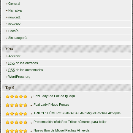
General
Narrativa
newcat1
newcat2
Poesía
Sin categoría
Meta
Acceder
RSS
de las entradas
RSS
de los comentarios
WordPress.org
Top 5
Fozi Lady! do Foz do Iguaçu
Fozi Lady!/ Hugo Pontes
TRILCE: HÚMEROS PARA BAILAR/ Miguel Pachas Almeyda
Presentación ‘oficial’ de Trilce: húmeros para bailar
Nuevo libro de Miguel Pachas Almeyda