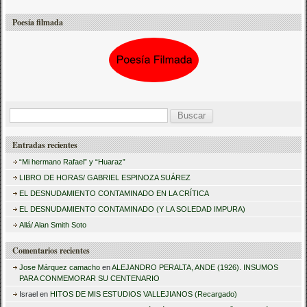
Poesía filmada
B
u
Entradas recientes
s
“Mi hermano Rafael” y “Huaraz”
c
LIBRO DE HORAS/ GABRIEL ESPINOZA SUÁREZ
a
EL DESNUDAMIENTO CONTAMINADO EN LA CRÍTICA
r
EL DESNUDAMIENTO CONTAMINADO (Y LA SOLEDAD IMPURA)
:
Allá/ Alan Smith Soto
Comentarios recientes
Jose Márquez camacho
en
ALEJANDRO PERALTA, ANDE (1926). INSUMOS
PARA CONMEMORAR SU CENTENARIO
Israel
en
HITOS DE MIS ESTUDIOS VALLEJIANOS (Recargado)