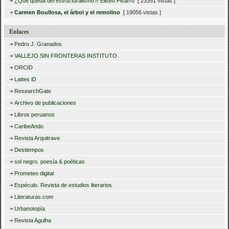
¿Qué queda del estructuralismo?/ Eliseo Pisarro
[ 23351 vistas ]
Carmen Boullosa, el árbol y el remolino
[ 19056 vistas ]
Enlaces
Pedro J. Granados
VALLEJO SIN FRONTERAS INSTITUTO
ORCID
Lattes iD
ResearchGate
Archivo de publicaciones
Libros peruanos
CaribeAndo
Revista Arquitrave
Destiempos
sol negro. poesía & poéticas
Prometeo digital
Espéculo. Revista de estudios literarios
Literaturas.com
Urbanotopía
Revista Agulha