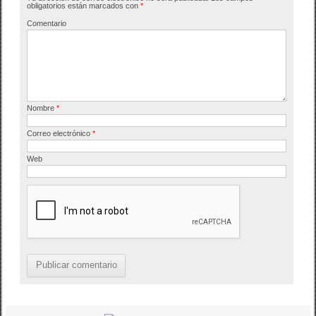
o
tir
obligatorios están marcados con
*
o
Comentario
k
Nombre
*
Correo electrónico
*
Web