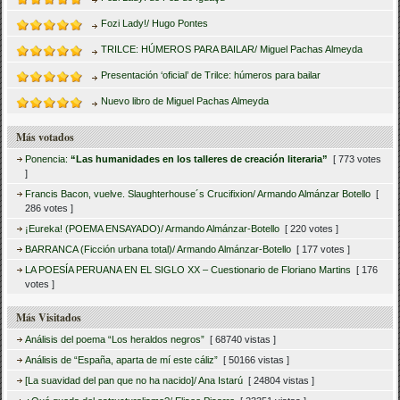
Fozi Lady!/ Hugo Pontes
TRILCE: HÚMEROS PARA BAILAR/ Miguel Pachas Almeyda
Presentación ‘oficial’ de Trilce: húmeros para bailar
Nuevo libro de Miguel Pachas Almeyda
Más votados
Ponencia:
“Las humanidades en los talleres de creación literaria”
[ 773 votes
]
Francis Bacon, vuelve. Slaughterhouse´s Crucifixion/ Armando Almánzar Botello
[
286 votes ]
¡Eureka! (POEMA ENSAYADO)/ Armando Almánzar-Botello
[ 220 votes ]
BARRANCA (Ficción urbana total)/ Armando Almánzar-Botello
[ 177 votes ]
LA POESÍA PERUANA EN EL SIGLO XX – Cuestionario de Floriano Martins
[ 176
votes ]
Más Visitados
Análisis del poema “Los heraldos negros”
[ 68740 vistas ]
Análisis de “España, aparta de mí este cáliz”
[ 50166 vistas ]
[La suavidad del pan que no ha nacido]/ Ana Istarú
[ 24804 vistas ]