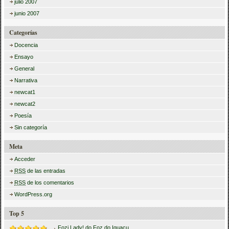
julio 2007
junio 2007
Categorías
Docencia
Ensayo
General
Narrativa
newcat1
newcat2
Poesía
Sin categoría
Meta
Acceder
RSS
de las entradas
RSS
de los comentarios
WordPress.org
Top 5
Fozi Lady! do Foz do Iguaçu