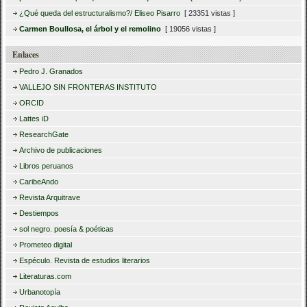
¿Qué queda del estructuralismo?/ Eliseo Pisarro
[ 23351 vistas ]
Carmen Boullosa, el árbol y el remolino
[ 19056 vistas ]
Enlaces
Pedro J. Granados
VALLEJO SIN FRONTERAS INSTITUTO
ORCID
Lattes iD
ResearchGate
Archivo de publicaciones
Libros peruanos
CaribeAndo
Revista Arquitrave
Destiempos
sol negro. poesía & poéticas
Prometeo digital
Espéculo. Revista de estudios literarios
Literaturas.com
Urbanotopía