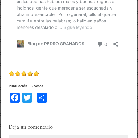
Puntuación:
5
/ Votos:
9
F
T
C
a
wi
o
c
tt
m
e
er
p
Deja un comentario
b
ar