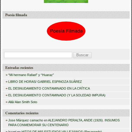
Poesía filmada
B
u
Entradas recientes
s
“Mi hermano Rafael” y “Huaraz”
c
LIBRO DE HORAS/ GABRIEL ESPINOZA SUÁREZ
a
EL DESNUDAMIENTO CONTAMINADO EN LA CRÍTICA
r
EL DESNUDAMIENTO CONTAMINADO (Y LA SOLEDAD IMPURA)
:
Allá/ Alan Smith Soto
Comentarios recientes
Jose Márquez camacho
en
ALEJANDRO PERALTA, ANDE (1926). INSUMOS
PARA CONMEMORAR SU CENTENARIO
Israel
en
HITOS DE MIS ESTUDIOS VALLEJIANOS (Recargado)