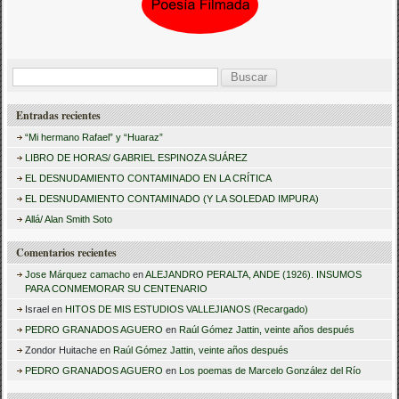
B
u
Entradas recientes
s
“Mi hermano Rafael” y “Huaraz”
c
LIBRO DE HORAS/ GABRIEL ESPINOZA SUÁREZ
a
EL DESNUDAMIENTO CONTAMINADO EN LA CRÍTICA
r
EL DESNUDAMIENTO CONTAMINADO (Y LA SOLEDAD IMPURA)
:
Allá/ Alan Smith Soto
Comentarios recientes
Jose Márquez camacho
en
ALEJANDRO PERALTA, ANDE (1926). INSUMOS
PARA CONMEMORAR SU CENTENARIO
Israel
en
HITOS DE MIS ESTUDIOS VALLEJIANOS (Recargado)
PEDRO GRANADOS AGUERO
en
Raúl Gómez Jattin, veinte años después
Zondor Huitache
en
Raúl Gómez Jattin, veinte años después
PEDRO GRANADOS AGUERO
en
Los poemas de Marcelo González del Río