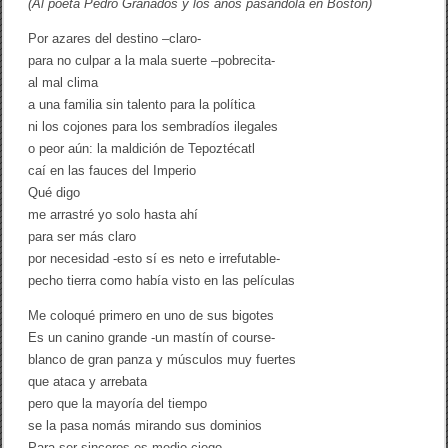
(Al poeta Pedro Granados y los años pasándola en Boston)
Por azares del destino –claro-
para no culpar a la mala suerte –pobrecita-
al mal clima
a una familia sin talento para la política
ni los cojones para los sembradíos ilegales
o peor aún: la maldición de Tepoztécatl
caí en las fauces del Imperio
Qué digo
me arrastré yo solo hasta ahí
para ser más claro
por necesidad -esto sí es neto e irrefutable-
pecho tierra como había visto en las películas
Me coloqué primero en uno de sus bigotes
Es un canino grande -un mastín of course-
blanco de gran panza y músculos muy fuertes
que ataca y arrebata
pero que la mayoría del tiempo
se la pasa nomás mirando sus dominios
Para ser sinceros es medio ciego