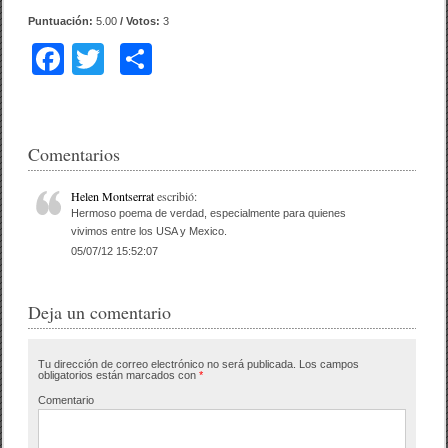
Puntuación:
5.00
/ Votos:
3
F
T
C
a
wi
o
c
tt
m
e
er
p
Comentarios
b
ar
Helen Montserrat
escribió:
o
tir
Hermoso poema de verdad, especialmente para quienes
vivimos entre los USA y Mexico.
o
05/07/12 15:52:07
k
Deja un comentario
Tu dirección de correo electrónico no será publicada.
Los campos
obligatorios están marcados con
*
Comentario