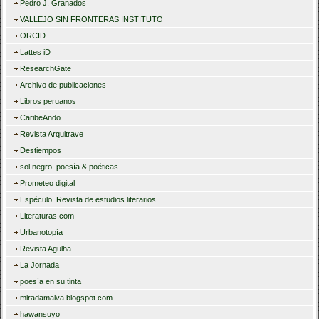
Pedro J. Granados
VALLEJO SIN FRONTERAS INSTITUTO
ORCID
Lattes iD
ResearchGate
Archivo de publicaciones
Libros peruanos
CaribeAndo
Revista Arquitrave
Destiempos
sol negro. poesía & poéticas
Prometeo digital
Espéculo. Revista de estudios literarios
Literaturas.com
Urbanotopía
Revista Agulha
La Jornada
poesía en su tinta
miradamalva.blogspot.com
hawansuyo