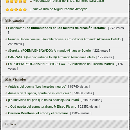
Presentación ‘oficial’ de Trilce: húmeros para bailar
Nuevo libro de Miguel Pachas Almeyda
Más votados
Ponencia:
“Las humanidades en los talleres de creación literaria”
[ 773 votes
]
Francis Bacon, vuelve. Slaughterhouse´s Crucifixion/ Armando Almánzar Botello
[
286 votes ]
¡Eureka! (POEMA ENSAYADO)/ Armando Almánzar-Botello
[ 221 votes ]
BARRANCA (Ficción urbana total)/ Armando Almánzar-Botello
[ 177 votes ]
LA POESÍA PERUANA EN EL SIGLO XX – Cuestionario de Floriano Martins
[ 176
votes ]
Más Visitados
Análisis del poema “Los heraldos negros”
[ 68740 vistas ]
Análisis de “España, aparta de mí este cáliz”
[ 50166 vistas ]
[La suavidad del pan que no ha nacido]/ Ana Istarú
[ 24807 vistas ]
¿Qué queda del estructuralismo?/ Eliseo Pisarro
[ 23352 vistas ]
Carmen Boullosa, el árbol y el remolino
[ 19059 vistas ]
Enlaces