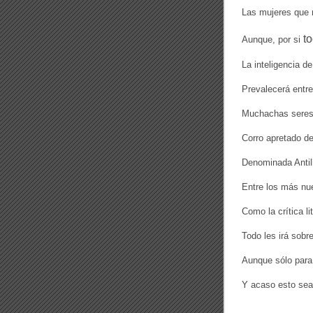
Las mujeres que 
t
Aunque, por si
La inteligencia d
Prevalecerá entr
Muchachas seres
Corro apretado de
Denominada Antil
Entre los más nue
Como la crítica li
Todo les irá sobr
Aunque sólo para
Y acaso esto sea 