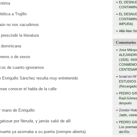
EL DESNU
íntima
r
CONTAMINA
:
ética a Trujillo
EL DESNU
CONTAMIN
IMPURA)
 aún no nos sacudimos
Allá/ Alan S
rescindir la literatura
Comentarios 
a dominicana
Jose Márqu
ALEJANDRO
neros o de sexos
(1926). I
CONMEMO
cos de cuanto ignoramos
CENTENAR
Israel
en
HI
e Enriquillo Sánchez resulta muy entretenido
ESTUDIOS 
(Recargado
see conocer el habla de la calle
PEDRO GR
Raúl Gómez 
después
 mano de Enriquillo
Zondor Huit
Jattin, vein
gatusar por Neruda, y jamás salió de allí
PEDRO GR
Los poemas
muerte ya asomaba a su puerta (siempre abierta)
del Río