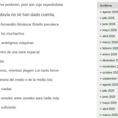
me perdonen, pero aún sigo esperándolas
Archivos
agosto 202
odavía
no se han dado
cuenta,
julio 2026
e Armandito Almánzar Botello prevalece
junio 2026
mayo 2026
e los muchachos
abril 2026
marzo 2026
 andróginos máquinas
febrero 202
ntro de una nave espacial
enero 2026
diciembre 2
las
noviembre 
vos, mientras plagien con tanto fervor
octubre 202
septiembre 
teraria del medio o de la media isla
agosto 202
e ruedas
julio 2025
junio 2025
 ustedes entre ustedes para nadie más
mayo 2025
suficiente
abril 2025
marzo 2025