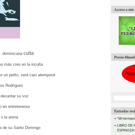
Acceso a mis 
culta
ía dominicana
Poesía filmad
 más creo en la inculta
or un pelito, será casi atemporal
los Rodríguez
 decantar su voz
B
u
o en entretenerse
Entradas reci
s
 o la arena
“Mi hermano
c
LIBRO DE 
ya de su Santo Domingo
a
ESPINOZA