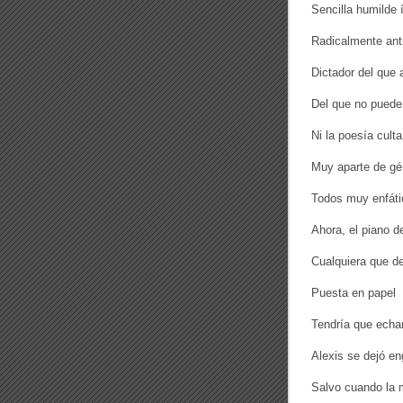
Sencilla humilde 
Radicalmente antit
Dictador del que
Del que no puede p
Ni la poesía cult
Muy aparte de gé
Todos muy enfáti
Ahora, el piano d
Cualquiera que de
Puesta en papel
Tendría que echar
Alexis se dejó en
Salvo cuando la 