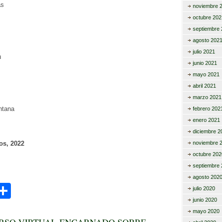
as
noviembre 
octubre 202
septiembre 
agosto 202
julio 2021
ú
junio 2021
mayo 2021
abril 2021
marzo 2021
ntana
febrero 202
enero 2021
diciembre 2
os, 2022
noviembre 
octubre 202
septiembre 
agosto 202
C
julio 2020
junio 2020
i
o
mayo 2020
RSO VIRTUAL-ENCARNADO SOBRE