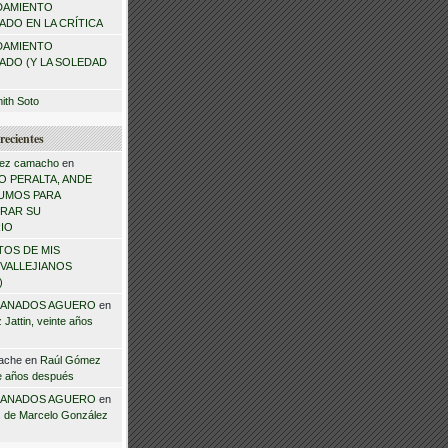
DAMIENTO
DO EN LA CRÍTICA
DAMIENTO
ADO (Y LA SOLEDAD
mith Soto
recientes
ez camacho
en
 PERALTA, ANDE
NSUMOS PARA
RAR SU
IO
TOS DE MIS
VALLEJIANOS
)
ANADOS AGUERO
en
Jattin, veinte años
ache
en
Raúl Gómez
te años después
ANADOS AGUERO
en
 de Marcelo González