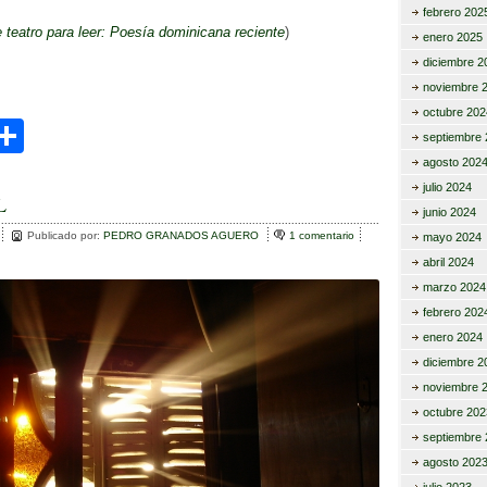
febrero 202
teatro para leer: Poesía dominicana reciente
)
enero 2025
diciembre 2
noviembre 
octubre 202
C
septiembre 
i
o
agosto 202
julio 2024
m
L
junio 2024
r
p
Publicado por:
PEDRO GRANADOS AGUERO
1 comentario
e
mayo 2024
n
ar
abril 2024
S
marzo 2024
O
tir
L
febrero 202
enero 2024
diciembre 2
noviembre 
octubre 202
septiembre 
agosto 202