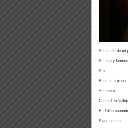
Sol detrás de mi 
Potente y lumino
Solo
El de este piano
Arrimante
Como diría Vallej
En Trilce cuarent
Piano oscuro