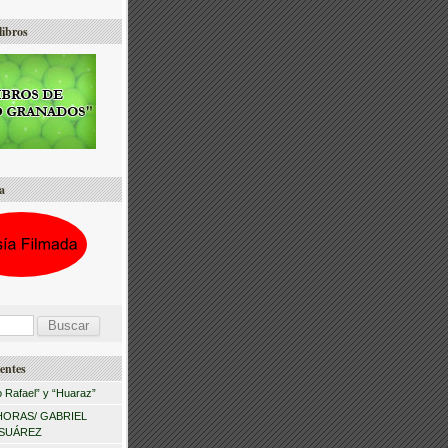
libros
a
entes
 Rafael” y “Huaraz”
HORAS/ GABRIEL
 SUÁREZ