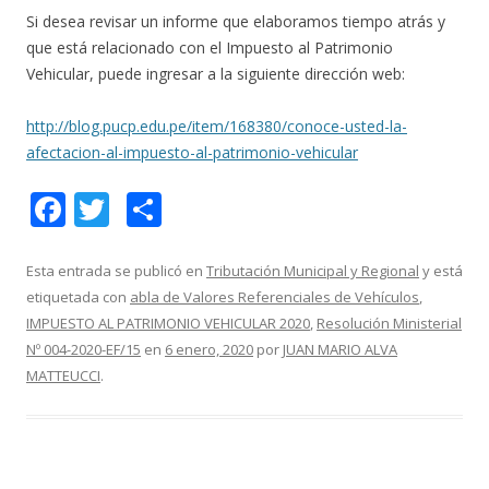
Si desea revisar un informe que elaboramos tiempo atrás y
que está relacionado con el Impuesto al Patrimonio
Vehicular, puede ingresar a la siguiente dirección web:
http://blog.pucp.edu.pe/item/168380/conoce-usted-la-
afectacion-al-impuesto-al-patrimonio-vehicular
F
T
C
ac
w
o
e
itt
m
Esta entrada se publicó en
Tributación Municipal y Regional
y está
etiquetada con
abla de Valores Referenciales de Vehículos
,
b
er
p
IMPUESTO AL PATRIMONIO VEHICULAR 2020
,
Resolución Ministerial
o
ar
Nº 004-2020-EF/15
en
6 enero, 2020
por
JUAN MARIO ALVA
o
ti
MATTEUCCI
.
k
r