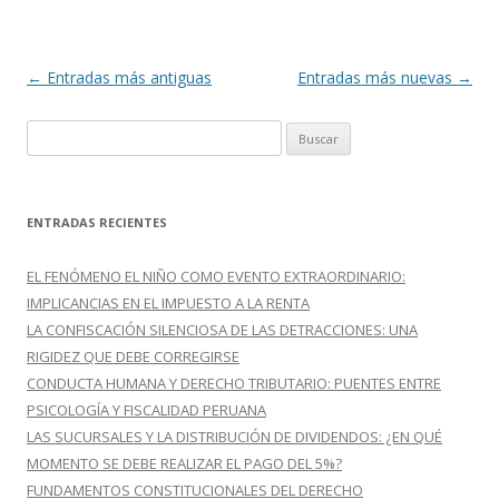
Navegación
←
Entradas más antiguas
Entradas más nuevas
→
de
B
entradas
u
s
c
ENTRADAS RECIENTES
a
r
EL FENÓMENO EL NIÑO COMO EVENTO EXTRAORDINARIO:
:
IMPLICANCIAS EN EL IMPUESTO A LA RENTA
LA CONFISCACIÓN SILENCIOSA DE LAS DETRACCIONES: UNA
RIGIDEZ QUE DEBE CORREGIRSE
CONDUCTA HUMANA Y DERECHO TRIBUTARIO: PUENTES ENTRE
PSICOLOGÍA Y FISCALIDAD PERUANA
LAS SUCURSALES Y LA DISTRIBUCIÓN DE DIVIDENDOS: ¿EN QUÉ
MOMENTO SE DEBE REALIZAR EL PAGO DEL 5%?
FUNDAMENTOS CONSTITUCIONALES DEL DERECHO