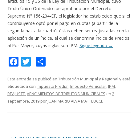
artículos 15 y 35 de la Ley de Tributación Municipal, cuyo
Texto Único Ordenado fue aprobado por el Decreto
Supremo N° 156-204-EF, el legislador ha establecido que si el
contribuyente optó por el pago en cuotas (a partir de la
segunda hasta la cuarta), éstas deben ser reajustadas con la
aplicación de un índice, el cual se denomina Índice de Precios
al Por Mayor, cuyas siglas son IPM.
Sigue leyendo
→
F
T
C
ac
w
o
e
itt
m
Esta entrada se publicó en
Tributación Municipal y Regional
y está
etiquetada con
Impuesto Predial
,
Impuesto Vehícular
,
IPM
,
b
er
p
REAJUSTE
,
VENCIMIENTOS DE TRIBUTOS MUNICIPALES
en
2
o
ar
septiembre, 2019
por
JUAN MARIO ALVA MATTEUCCI
.
o
ti
k
r