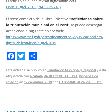
El artículo se puede revisar ingresando aquí
Libro_Digital_2019 (PAG. 225-243)
El texto completo de la Obra Colectiva
“Reflexiones sobre
la tributación municipal en el Perú”
se puede descargar
accediendo al siguiente enlace web:
https://www.mef.gob.pe/es/documentos-y-publicacion/libro-
digital-defcon/libro-digital-2019
F
T
C
ac
w
o
e
itt
m
Esta entrada se publicó en
Tributación Municipal y Regional
y está
etiquetada con
alcabala
,
ANTICIPO DE LEGITIMA
,
Dispensa de
b
er
p
colación
en
12 diciembre, 2019
por
JUAN MARIO ALVA MATTEUCCI
.
o
ar
o
ti
k
r