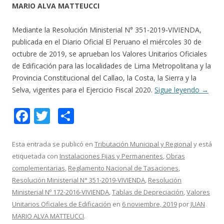
MARIO ALVA MATTEUCCI
Mediante la Resolución Ministerial N° 351-2019-VIVIENDA,
publicada en el Diario Oficial El Peruano el miércoles 30 de
octubre de 2019, se aprueban los Valores Unitarios Oficiales
de Edificación para las localidades de Lima Metropolitana y la
Provincia Constitucional del Callao, la Costa, la Sierra y la
Selva, vigentes para el Ejercicio Fiscal 2020.
Sigue leyendo
→
F
T
C
ac
w
o
e
itt
m
Esta entrada se publicó en
Tributación Municipal y Regional
y está
etiquetada con
Instalaciones Fijas y Permanentes
,
Obras
b
er
p
complementarias
,
Reglamento Nacional de Tasaciones
,
o
ar
Resolución Ministerial N° 351-2019-VIVIENDA
,
Resolución
o
ti
Ministerial Nº 172-2016-VIVIENDA
,
Tablas de Depreciación
,
Valores
Unitarios Oficiales de Edificación
en
6 noviembre, 2019
por
JUAN
k
r
MARIO ALVA MATTEUCCI
.