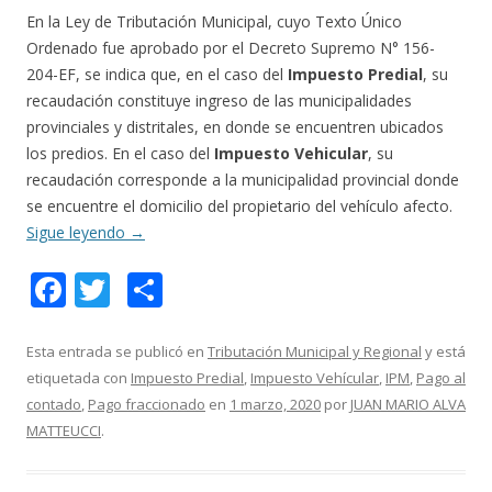
En la Ley de Tributación Municipal, cuyo Texto Único
Ordenado fue aprobado por el Decreto Supremo N° 156-
204-EF, se indica que, en el caso del
Impuesto Predial
, su
recaudación constituye ingreso de las municipalidades
provinciales y distritales, en donde se encuentren ubicados
los predios. En el caso del
Impuesto Vehicular
, su
recaudación corresponde a la municipalidad provincial donde
se encuentre el domicilio del propietario del vehículo afecto.
Sigue leyendo
→
F
T
C
ac
w
o
e
itt
m
Esta entrada se publicó en
Tributación Municipal y Regional
y está
etiquetada con
Impuesto Predial
,
Impuesto Vehícular
,
IPM
,
Pago al
b
er
p
contado
,
Pago fraccionado
en
1 marzo, 2020
por
JUAN MARIO ALVA
o
ar
MATTEUCCI
.
o
ti