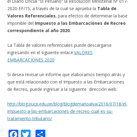
el Diario Oficial “El Peruano” la Resolución Ministerial Nº 017-
2020-EF/15, a través de la cual se aprueba la
Tabla de
Valores Referenciales
, para efectos de determinar la base
imponible del
Impuesto a las Embarcaciones de Recreo
correspondiente al año 2020
.
La Tabla de valores referenciales puede descargarse
ingresando en el siguiente enlace:
VALORES
EMBARCACIONES 2020
Si desea revisar un informe que elaboramos tiempo atrás y
que está relacionado con el Impuesto a las Embarcaciones
de Recreo, puede ingresar a la siguiente dirección web:
http://blog.pucp.edu.pe/blog/blogdemarioalva/2016/07/18/el-
impuesto-a-las-embarcaciones-de-recreo-cual-es-su-
tratamiento-tributario/
F
T
C