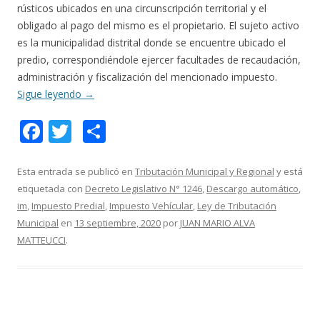
rústicos ubicados en una circunscripción territorial y el
obligado al pago del mismo es el propietario. El sujeto activo
es la municipalidad distrital donde se encuentre ubicado el
predio, correspondiéndole ejercer facultades de recaudación,
administración y fiscalización del mencionado impuesto.
Sigue leyendo
→
F
T
C
ac
w
o
e
itt
m
Esta entrada se publicó en
Tributación Municipal y Regional
y está
etiquetada con
Decreto Legislativo N° 1246
,
Descargo automático
,
b
er
p
im
,
Impuesto Predial
,
Impuesto Vehícular
,
Ley de Tributación
o
ar
Municipal
en
13 septiembre, 2020
por
JUAN MARIO ALVA
o
ti
MATTEUCCI
.
k
r