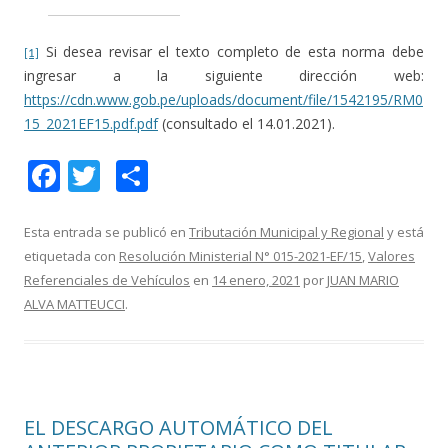
Si desea revisar el texto completo de esta norma debe
[1]
ingresar a la siguiente dirección web:
https://cdn.www.gob.pe/uploads/document/file/1542195/RM0
15_2021EF15.pdf.pdf
(consultado el 14.01.2021).
F
T
C
ac
w
o
e
itt
m
Esta entrada se publicó en
Tributación Municipal y Regional
y está
etiquetada con
Resolución Ministerial N° 015-2021-EF/15
,
Valores
b
er
p
Referenciales de Vehículos
en
14 enero, 2021
por
JUAN MARIO
o
ar
ALVA MATTEUCCI
.
o
ti
k
r
EL DESCARGO AUTOMÁTICO DEL