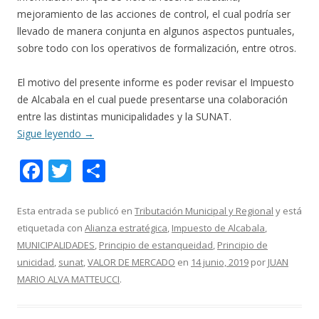
mejoramiento de las acciones de control, el cual podría ser
llevado de manera conjunta en algunos aspectos puntuales,
sobre todo con los operativos de formalización, entre otros.
El motivo del presente informe es poder revisar el Impuesto
de Alcabala en el cual puede presentarse una colaboración
entre las distintas municipalidades y la SUNAT.
Sigue leyendo
→
F
T
C
ac
w
o
e
itt
m
Esta entrada se publicó en
Tributación Municipal y Regional
y está
etiquetada con
Alianza estratégica
,
Impuesto de Alcabala
,
b
er
p
MUNICIPALIDADES
,
Principio de estanqueidad
,
Principio de
o
ar
unicidad
,
sunat
,
VALOR DE MERCADO
en
14 junio, 2019
por
JUAN
o
ti
MARIO ALVA MATTEUCCI
.
k
r