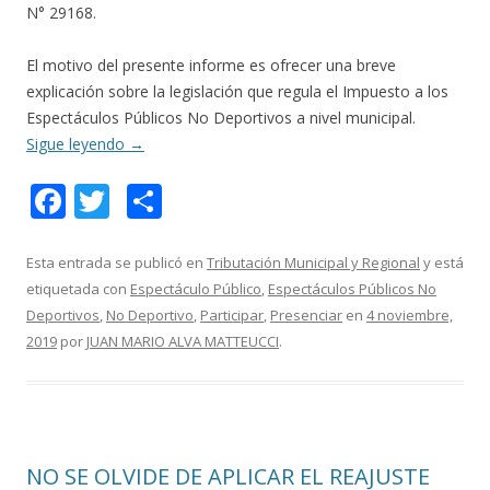
N° 29168.
El motivo del presente informe es ofrecer una breve
explicación sobre la legislación que regula el Impuesto a los
Espectáculos Públicos No Deportivos a nivel municipal.
Sigue leyendo
→
F
T
C
ac
w
o
e
itt
m
Esta entrada se publicó en
Tributación Municipal y Regional
y está
etiquetada con
Espectáculo Público
,
Espectáculos Públicos No
b
er
p
Deportivos
,
No Deportivo
,
Participar
,
Presenciar
en
4 noviembre,
o
ar
2019
por
JUAN MARIO ALVA MATTEUCCI
.
o
ti
k
r
NO SE OLVIDE DE APLICAR EL REAJUSTE