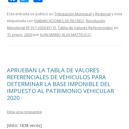
ac
w
o
e
itt
m
Esta entrada se publicó en
Tributación Municipal y Regional
y está
etiquetada con
EMBARCACIONES DE RECREO
,
Resolución
b
er
p
Ministerial Nº 017-2020-EF/15
,
Tabla de Valores Referenciales
en
o
ar
15 enero, 2020
por
JUAN MARIO ALVA MATTEUCCI
.
o
ti
k
r
APRUEBAN LA TABLA DE VALORES
REFERENCIALES DE VEHICULOS PARA
DETERMINAR LA BASE IMPONIBLE DEL
IMPUESTO AL PATRIMONIO VEHICULAR
2020
Deja una respuesta
[Visto: 1838 veces]