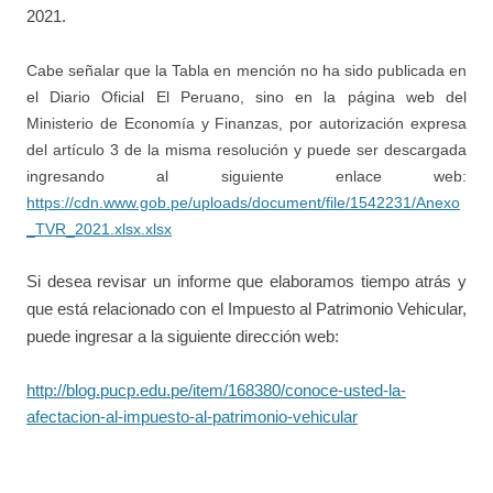
2021.
Cabe señalar que la Tabla en mención no ha sido publicada en
el Diario Oficial El Peruano, sino en la página web del
Ministerio de Economía y Finanzas, por autorización expresa
del artículo 3 de la misma resolución y puede ser descargada
ingresando al siguiente enlace web:
https://cdn.www.gob.pe/uploads/document/file/1542231/Anexo
_TVR_2021.xlsx.xlsx
Si desea revisar un informe que elaboramos tiempo atrás y
que está relacionado con el Impuesto al Patrimonio Vehicular,
puede ingresar a la siguiente dirección web:
http://blog.pucp.edu.pe/item/168380/conoce-usted-la-
afectacion-al-impuesto-al-patrimonio-vehicular