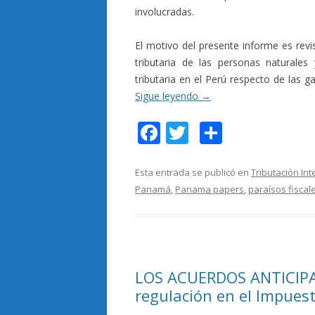
involucradas.
El motivo del presente informe es revisa
tributaria de las personas naturales 
tributaria en el Perú respecto de las 
Sigue leyendo
→
F
T
C
ac
w
o
e
itt
m
Esta entrada se publicó en
Tributación Int
Panamá
,
Panama papers
,
paraísos fiscal
b
er
p
o
ar
o
ti
k
r
LOS ACUERDOS ANTICIPAD
regulación en el Impuest