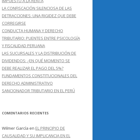
IMPUESTO A LA RENTA
LA CONFISCACIÓN SILENCIOSA DE LAS
DETRACCIONES: UNA RIGIDEZ QUE DEBE
CORREGIRSE
CONDUCTA HUMANA Y DERECHO
TRIBUTARIO: PUENTES ENTRE PSICOLOGÍA
Y FISCALIDAD PERUANA
LAS SUCURSALES Y LA DISTRIBUCIÓN DE
DIVIDENDOS: ¿EN QUÉ MOMENTO SE
DEBE REALIZAR EL PAGO DEL 5%?
FUNDAMENTOS CONSTITUCIONALES DEL
DERECHO ADMINISTRATIVO
SANCIONADOR TRIBUTARIO EN EL PERÚ
COMENTARIOS RECIENTES
Wilmer García
en
EL PRINCIPIO DE
CAUSALIDAD Y SU IMPLICANCIA EN EL