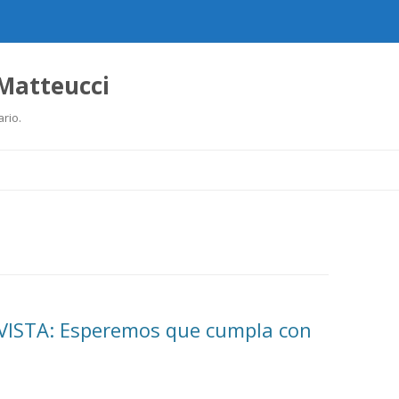
 Matteucci
ario.
Ir
al
contenido
ISTA: Esperemos que cumpla con