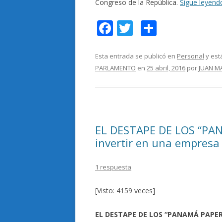
Congreso de la República.
Sigue leyen
F
T
C
ac
w
o
e
itt
m
Esta entrada se publicó en
Personal
y est
PARLAMENTO
en
25 abril, 2016
por
JUAN M
b
er
p
o
ar
o
ti
k
r
EL DESTAPE DE LOS “PAN
invertir en una empresa
1 respuesta
[Visto: 4159 veces]
EL DESTAPE DE LOS “PANAMÁ PAPERS