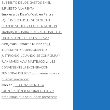
SUSTENTO DE LOS GASTOS EN EL
IMPUESTO A LA RENTA
Empresa de Diseño Web en Perú
en
¿QUÉ IMPLICANCIAS SE GENERAN
CUANDO SE UTILIZA LA CUENTA DE UN
TRABAJADOR PARA REALIZAR EL PAGO DE
OBLIGACIONES DE LA EMPRESA?
Alex Jesus Camacho Nuñez
en
EL
INCREMENTO PATRIMONIAL NO
JUSTIFICADO: ¿CUANDO SE CONFIGURA?
JUAN MARIO ALVA MATTEUCCI
en
¿ES
CONVENIENTE LA EXONERACIÓN
TEMPORAL DEL IGV?: problemas que se
pueden presentar
Iván
en
¿ES CONVENIENTE LA
EXONERACIÓN TEMPORAL DEL IGV?:
problemas que se pueden presentar