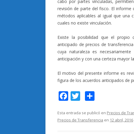
cabo por partes vinculadas, permitie
revisión de parte del fisco. El informe
métodos aplicables al igual que una 
cuales no existe vinculación.
Existe la posibilidad que el propio
anticipado de precios de transferencia
cuya naturaleza es necesariamente
anticipación y con una certeza mayor la
El motivo del presente informe es revi
figura de los acuerdos anticipados de p
F
T
C
ac
w
o
e
itt
m
Esta entrada se publicó en
Precios de Tra
Precios de Transferencia
en
12 abril, 2016
b
er
p