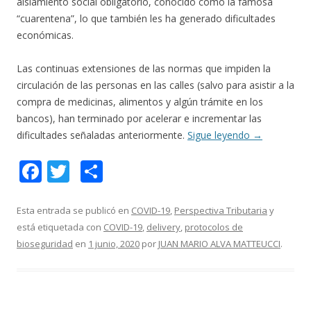
aislamiento social obligatorio, conocido como la famosa
“cuarentena”, lo que también les ha generado dificultades
económicas.
Las continuas extensiones de las normas que impiden la
circulación de las personas en las calles (salvo para asistir a la
compra de medicinas, alimentos y algún trámite en los
bancos), han terminado por acelerar e incrementar las
dificultades señaladas anteriormente.
Sigue leyendo
→
F
T
C
ac
w
o
e
itt
m
Esta entrada se publicó en
COVID-19
,
Perspectiva Tributaria
y
está etiquetada con
COVID-19
,
delivery
,
protocolos de
b
er
p
bioseguridad
en
1 junio, 2020
por
JUAN MARIO ALVA MATTEUCCI
.
o
ar
o
ti
k
r