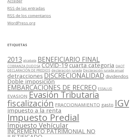
Acceder
RSS
de las entradas
RSS
de los comentarios
WordPress.org
ETIQUETAS
2013
BENEFICIARIO FINAL
alcabala
COVID-19
cuarta categoria
COBRANZA DUDOSA
DAOT
DECLARACIÓN DE PREDIOS
declaración jurada
Declaración jurada anual
DISCRECIONALIDAD
detracciones
dividendos
Doble imposición
EMBARCACIONES DE RECREO
ESSALUD
Evasión Tributaria
EVASION
IGV
fiscalización
FRACCIONAMIENTO
gasto
impuesto a la renta
Impuesto Predial
Impuesto Vehícular
INCREMENTO PATRIMONIAL NO
JUSTIFICADO