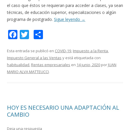
el caso que éstos se requieran para acceder a clases, ya sean
técnicas, de educación superior, especializaciones o algún
programa de postgrado.
Sigue leyendo
→
F
T
C
ac
w
o
e
itt
m
Esta entrada se publicó en
COVID-19
,
Impuesto a la Renta
,
Impuesto General a las Ventas
y está etiquetada con
b
er
p
habitualidad
,
Rentas empresariales
en
14 junio, 2020
por
JUAN
o
ar
MARIO ALVA MATTEUCCI
.
o
ti
k
r
HOY ES NECESARIO UNA ADAPTACIÓN AL
CAMBIO
Deja una respuesta