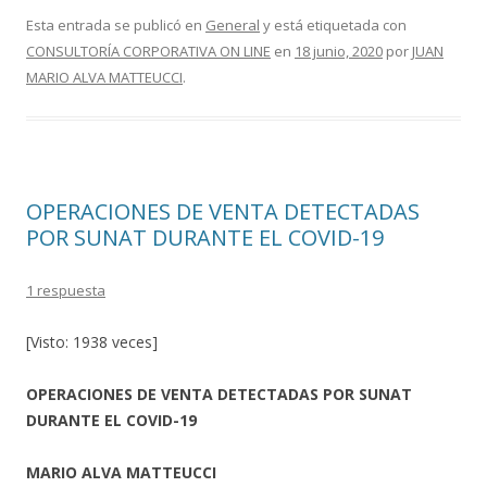
e
itt
m
Esta entrada se publicó en
General
y está etiquetada con
CONSULTORÍA CORPORATIVA ON LINE
en
18 junio, 2020
por
JUAN
b
er
p
MARIO ALVA MATTEUCCI
.
o
ar
o
ti
k
r
OPERACIONES DE VENTA DETECTADAS
POR SUNAT DURANTE EL COVID-19
1 respuesta
[Visto: 1938 veces]
OPERACIONES DE VENTA DETECTADAS POR SUNAT
DURANTE EL COVID-19
MARIO ALVA MATTEUCCI