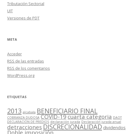
Tributación Sectorial
UIT
Versiones de PDT
META
Acceder
RSS
de las entradas
RSS
de los comentarios
WordPress.org
ETIQUETAS
2013
BENEFICIARIO FINAL
alcabala
COVID-19
cuarta categoria
COBRANZA DUDOSA
DAOT
DECLARACIÓN DE PREDIOS
declaración jurada
Declaración jurada anual
DISCRECIONALIDAD
detracciones
dividendos
Doble imposición