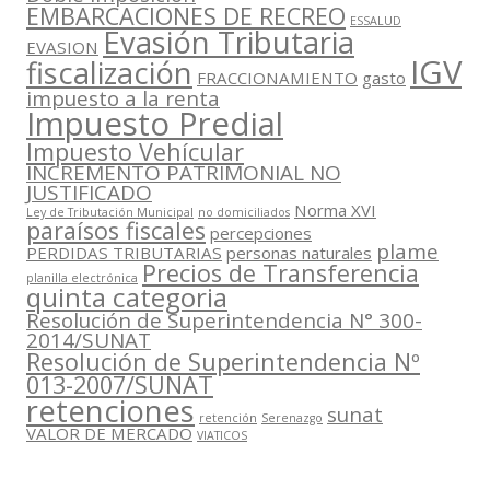
EMBARCACIONES DE RECREO
ESSALUD
Evasión Tributaria
EVASION
IGV
fiscalización
FRACCIONAMIENTO
gasto
impuesto a la renta
Impuesto Predial
Impuesto Vehícular
INCREMENTO PATRIMONIAL NO
JUSTIFICADO
Norma XVI
Ley de Tributación Municipal
no domiciliados
paraísos fiscales
percepciones
plame
PERDIDAS TRIBUTARIAS
personas naturales
Precios de Transferencia
planilla electrónica
quinta categoria
Resolución de Superintendencia N° 300-
2014/SUNAT
Resolución de Superintendencia Nº
013-2007/SUNAT
retenciones
sunat
retención
Serenazgo
VALOR DE MERCADO
VIATICOS