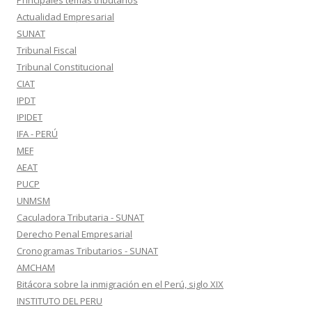
Principales temas tributarios
Actualidad Empresarial
SUNAT
Tribunal Fiscal
Tribunal Constitucional
CIAT
IPDT
IPIDET
IFA - PERÚ
MEF
AEAT
PUCP
UNMSM
Caculadora Tributaria - SUNAT
Derecho Penal Empresarial
Cronogramas Tributarios - SUNAT
AMCHAM
Bitácora sobre la inmigración en el Perú, siglo XIX
INSTITUTO DEL PERU