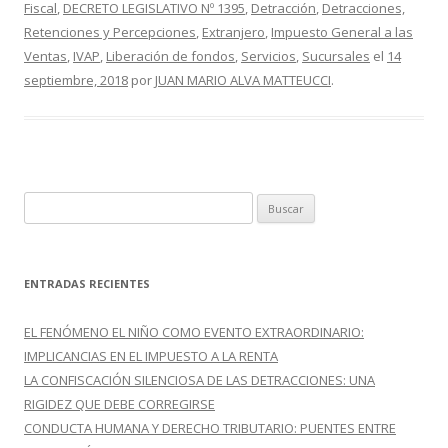
Fiscal
,
DECRETO LEGISLATIVO Nº 1395
,
Detracción
,
Detracciones,
b
er
p
Retenciones y Percepciones
,
Extranjero
,
Impuesto General a las
o
ar
Ventas
,
IVAP
,
Liberación de fondos
,
Servicios
,
Sucursales
el
14
o
ti
septiembre, 2018
por
JUAN MARIO ALVA MATTEUCCI
.
k
r
B
u
s
c
ENTRADAS RECIENTES
a
r
EL FENÓMENO EL NIÑO COMO EVENTO EXTRAORDINARIO:
:
IMPLICANCIAS EN EL IMPUESTO A LA RENTA
LA CONFISCACIÓN SILENCIOSA DE LAS DETRACCIONES: UNA
RIGIDEZ QUE DEBE CORREGIRSE
CONDUCTA HUMANA Y DERECHO TRIBUTARIO: PUENTES ENTRE