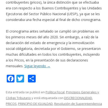
contribuyentes (pricos), la única distinción que se efectuaba
era con respecto a los Buenos Contribuyentes y las Unidades
Ejecutoras del Sector Público Nacional (UESP), ya que se les
consideraba una fecha especial al final de dicho cronograma.
El cronograma antes señalado se cumplió sin problemas en
los primeros meses del año 2020. Sin embargo, a raíz de la
declaración del estado de emergencia y la inmovilización
social obligatoria, decretada por el Gobierno, se presentaron
muchas dificultades en todos los contribuyentes, incluyendo
a los Pricos, en la presentación de sus declaraciones
mensuales.
Sigue leyendo
→
F
T
C
ac
w
o
e
itt
m
Esta entrada se publicó en
Política Fiscal
,
Principios Generales y
Código Tributario
y está etiquetada con
DISCRECIONALIDAD
,
b
er
p
PRICOS
,
PRINCIPIO DE IGUALDAD
,
Resolución de Superintendencia