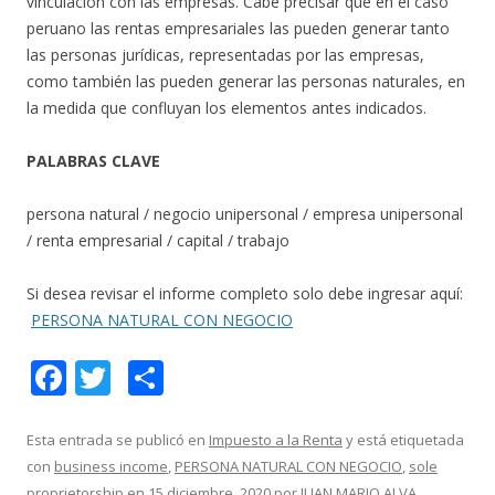
vinculación con las empresas. Cabe precisar que en el caso
peruano las rentas empresariales las pueden generar tanto
las personas jurídicas, representadas por las empresas,
como también las pueden generar las personas naturales, en
la medida que confluyan los elementos antes indicados.
PALABRAS CLAVE
persona natural / negocio unipersonal / empresa unipersonal
/ renta empresarial / capital / trabajo
Si desea revisar el informe completo solo debe ingresar aquí:
PERSONA NATURAL CON NEGOCIO
F
T
C
ac
w
o
e
itt
m
Esta entrada se publicó en
Impuesto a la Renta
y está etiquetada
con
business income
,
PERSONA NATURAL CON NEGOCIO
,
sole
b
er
p
proprietorship
en
15 diciembre, 2020
por
JUAN MARIO ALVA