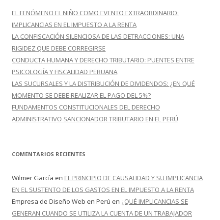
r
EL FENÓMENO EL NIÑO COMO EVENTO EXTRAORDINARIO:
:
IMPLICANCIAS EN EL IMPUESTO A LA RENTA
LA CONFISCACIÓN SILENCIOSA DE LAS DETRACCIONES: UNA
RIGIDEZ QUE DEBE CORREGIRSE
CONDUCTA HUMANA Y DERECHO TRIBUTARIO: PUENTES ENTRE
PSICOLOGÍA Y FISCALIDAD PERUANA
LAS SUCURSALES Y LA DISTRIBUCIÓN DE DIVIDENDOS: ¿EN QUÉ
MOMENTO SE DEBE REALIZAR EL PAGO DEL 5%?
FUNDAMENTOS CONSTITUCIONALES DEL DERECHO
ADMINISTRATIVO SANCIONADOR TRIBUTARIO EN EL PERÚ
COMENTARIOS RECIENTES
Wilmer García
en
EL PRINCIPIO DE CAUSALIDAD Y SU IMPLICANCIA
EN EL SUSTENTO DE LOS GASTOS EN EL IMPUESTO A LA RENTA
Empresa de Diseño Web en Perú
en
¿QUÉ IMPLICANCIAS SE
GENERAN CUANDO SE UTILIZA LA CUENTA DE UN TRABAJADOR