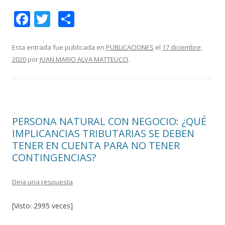
F
T
C
ac
w
o
e
itt
m
Esta entrada fue publicada en
PUBLICACIONES
el
17 diciembre,
2020
por
JUAN MARIO ALVA MATTEUCCI
.
b
er
p
o
ar
o
ti
k
r
PERSONA NATURAL CON NEGOCIO: ¿QUÉ
IMPLICANCIAS TRIBUTARIAS SE DEBEN
TENER EN CUENTA PARA NO TENER
CONTINGENCIAS?
Deja una respuesta
[Visto: 2995 veces]