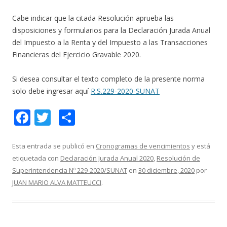
Cabe indicar que la citada Resolución aprueba las
disposiciones y formularios para la Declaración Jurada Anual
del Impuesto a la Renta y del Impuesto a las Transacciones
Financieras del Ejercicio Gravable 2020.
Si desea consultar el texto completo de la presente norma
solo debe ingresar aquí
R.S.229-2020-SUNAT
F
T
C
ac
w
o
e
itt
m
Esta entrada se publicó en
Cronogramas de vencimientos
y está
etiquetada con
Declaración Jurada Anual 2020
,
Resolución de
b
er
p
Superintendencia Nº 229-2020/SUNAT
en
30 diciembre, 2020
por
o
ar
JUAN MARIO ALVA MATTEUCCI
.
o
ti
k
r