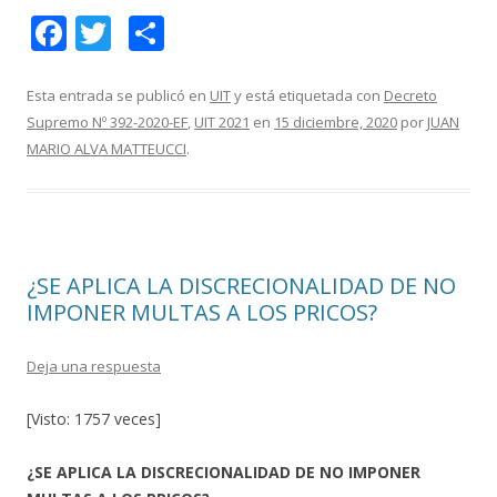
F
T
C
ac
w
o
e
itt
m
Esta entrada se publicó en
UIT
y está etiquetada con
Decreto
Supremo Nº 392-2020-EF
,
UIT 2021
en
15 diciembre, 2020
por
JUAN
b
er
p
MARIO ALVA MATTEUCCI
.
o
ar
o
ti
k
r
¿SE APLICA LA DISCRECIONALIDAD DE NO
IMPONER MULTAS A LOS PRICOS?
Deja una respuesta
[Visto: 1757 veces]
¿SE APLICA LA DISCRECIONALIDAD DE NO IMPONER