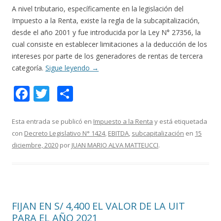
A nivel tributario, específicamente en la legislación del
Impuesto a la Renta, existe la regla de la subcapitalización,
desde el año 2001 y fue introducida por la Ley N° 27356, la
cual consiste en establecer limitaciones a la deducción de los
intereses por parte de los generadores de rentas de tercera
categoría.
Sigue leyendo
→
F
T
C
ac
w
o
e
itt
m
Esta entrada se publicó en
Impuesto a la Renta
y está etiquetada
con
Decreto Legislativo N° 1424
,
EBITDA
,
subcapitalización
en
15
b
er
p
diciembre, 2020
por
JUAN MARIO ALVA MATTEUCCI
.
o
ar
o
ti
k
r
FIJAN EN S/ 4,400 EL VALOR DE LA UIT
PARA EL AÑO 2021