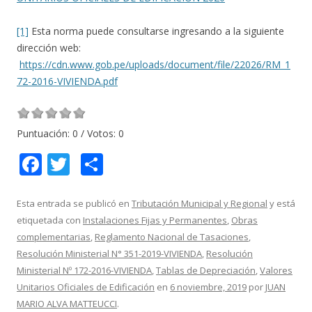
[1]
Esta norma puede consultarse ingresando a la siguiente
dirección web:
https://cdn.www.gob.pe/uploads/document/file/22026/RM_1
72-2016-VIVIENDA.pdf
Puntuación:
0
/ Votos:
0
F
T
C
ac
w
o
e
itt
m
Esta entrada se publicó en
Tributación Municipal y Regional
y está
etiquetada con
Instalaciones Fijas y Permanentes
,
Obras
b
er
p
complementarias
,
Reglamento Nacional de Tasaciones
,
o
ar
Resolución Ministerial N° 351-2019-VIVIENDA
,
Resolución
o
ti
Ministerial Nº 172-2016-VIVIENDA
,
Tablas de Depreciación
,
Valores
Unitarios Oficiales de Edificación
en
6 noviembre, 2019
por
JUAN
k
r
MARIO ALVA MATTEUCCI
.