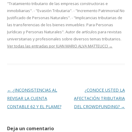
"Tratamiento tributario de las empresas constructoras e
inmobiliarias". - "Evasión Tributaria". - "Incremento Patrimonial No
Justificado de Personas Naturales". - "Implicancias tributarias de
las transferencias de los bienes inmuebles: Para Personas
Jurídicas y Personas Naturales". Autor de artículos para revistas
universitarias y profesionales sobre diversos temas tributarios.
Ver todas las entradas por JUAN MARIO ALVA MATTEUCCI
→
Navegación
←
¿INCONSISTENCIAS AL
¿CONOCE USTED LA
de
REVISAR LA CUENTA
AFECTACIÓN TRIBUTARIA
entradas
CONTABLE 62 Y EL PLAME?
DEL CROWDFUNDING?
→
Deja un comentario