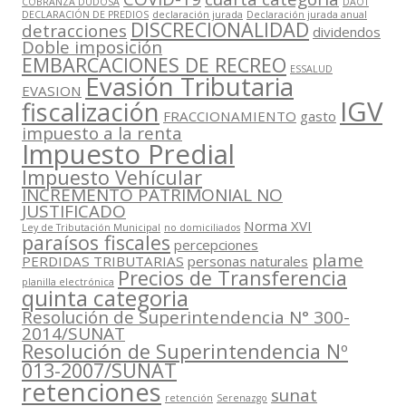
COBRANZA DUDOSA
DAOT
DECLARACIÓN DE PREDIOS
declaración jurada
Declaración jurada anual
DISCRECIONALIDAD
detracciones
dividendos
Doble imposición
EMBARCACIONES DE RECREO
ESSALUD
Evasión Tributaria
EVASION
IGV
fiscalización
FRACCIONAMIENTO
gasto
impuesto a la renta
Impuesto Predial
Impuesto Vehícular
INCREMENTO PATRIMONIAL NO
JUSTIFICADO
Norma XVI
Ley de Tributación Municipal
no domiciliados
paraísos fiscales
percepciones
plame
PERDIDAS TRIBUTARIAS
personas naturales
Precios de Transferencia
planilla electrónica
quinta categoria
Resolución de Superintendencia N° 300-
2014/SUNAT
Resolución de Superintendencia Nº
013-2007/SUNAT
retenciones
sunat
retención
Serenazgo