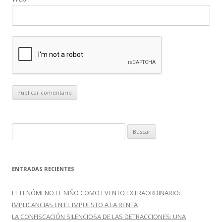
B
u
s
c
ENTRADAS RECIENTES
a
r
EL FENÓMENO EL NIÑO COMO EVENTO EXTRAORDINARIO:
:
IMPLICANCIAS EN EL IMPUESTO A LA RENTA
LA CONFISCACIÓN SILENCIOSA DE LAS DETRACCIONES: UNA