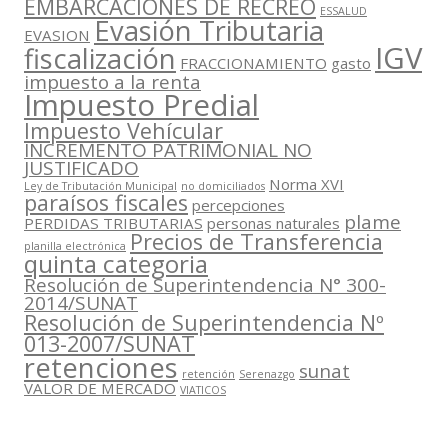
EMBARCACIONES DE RECREO
ESSALUD
Evasión Tributaria
EVASION
IGV
fiscalización
FRACCIONAMIENTO
gasto
impuesto a la renta
Impuesto Predial
Impuesto Vehícular
INCREMENTO PATRIMONIAL NO
JUSTIFICADO
Norma XVI
Ley de Tributación Municipal
no domiciliados
paraísos fiscales
percepciones
plame
PERDIDAS TRIBUTARIAS
personas naturales
Precios de Transferencia
planilla electrónica
quinta categoria
Resolución de Superintendencia N° 300-
2014/SUNAT
Resolución de Superintendencia Nº
013-2007/SUNAT
retenciones
sunat
retención
Serenazgo
VALOR DE MERCADO
VIATICOS