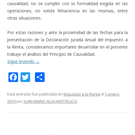
causalidad, no se cumplió con la formalidad exigida en las
operaciones, no existe fehaciencia en las mismas, entre
otras situaciones.
Por estas razones y ante la proximidad de las fechas para la
presentación de la Declaración Jurada Anual del Impuesto a
la Renta, consideramos importante desarrollar en el presente
trabajo el análisis del Principio de Causalidad.
Sigue leyendo
→
F
T
C
ac
w
o
e
itt
m
Esta entrada fue publicada en
Impuesto a la Renta
el
5 enero,
2010
por
JUAN MARIO ALVA MATTEUCCI
.
b
er
p
o
ar
o
ti
k
r