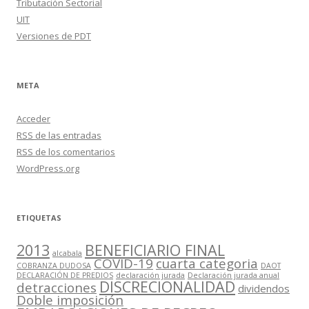
Tributación Sectorial
UIT
Versiones de PDT
META
Acceder
RSS
de las entradas
RSS
de los comentarios
WordPress.org
ETIQUETAS
2013
BENEFICIARIO FINAL
alcabala
COVID-19
cuarta categoria
COBRANZA DUDOSA
DAOT
DECLARACIÓN DE PREDIOS
declaración jurada
Declaración jurada anual
DISCRECIONALIDAD
detracciones
dividendos
Doble imposición