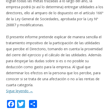
logran todas las metas trazadas a lo largo del año, la
empresa podrá (si así lo determina) entregar utilidades a los
directores, ello al amparo de lo dispuesto en el artículo 166º
de la Ley General de Sociedades, aprobada por la Ley Nº
26887 y modificatorias.
El presente informe pretende explicar de manera sencilla el
tratamiento impositivo de la participación de las utilidades
que percibe el Directorio, tomando en cuenta la proximidad
del cierre del ejercicio y el cálculo de las utilidades. Además
para despejar las dudas sobre si es o no posible su
deducción como gasto para la empresa. Al igual que
determinar los efectos en la persona que los percibe, para
conocer si se trata de una afectación o no a las rentas de
cuarta categoría.
Sigue leyendo
→
F
T
C
ac
w
o