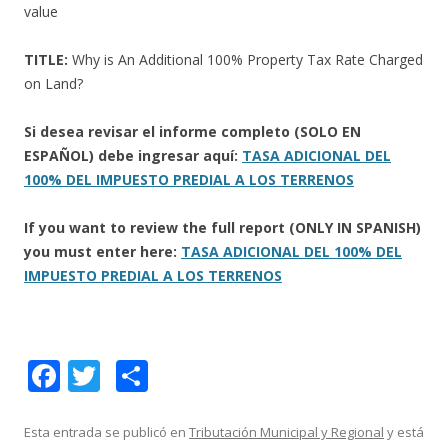
value
TITLE:
Why is An Additional 100% Property Tax Rate Charged
on Land?
Si desea revisar el informe completo (SOLO EN
ESPAÑOL) debe ingresar aquí:
TASA ADICIONAL DEL
100% DEL IMPUESTO PREDIAL A LOS TERRENOS
If you want to review the full report (ONLY IN SPANISH)
you must enter here:
TASA ADICIONAL DEL 100% DEL
IMPUESTO PREDIAL A LOS TERRENOS
F
T
C
ac
w
o
e
itt
m
Esta entrada se publicó en
Tributación Municipal y Regional
y está