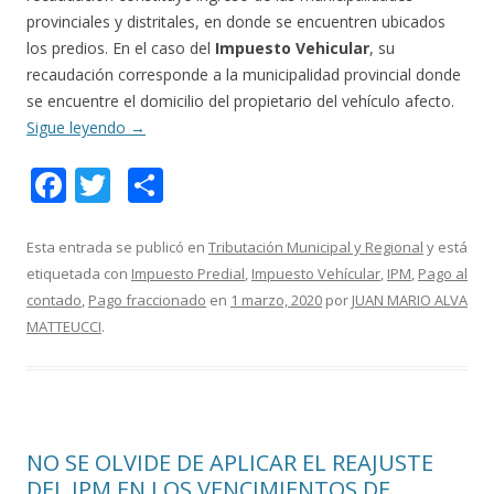
provinciales y distritales, en donde se encuentren ubicados
los predios. En el caso del
Impuesto Vehicular
, su
recaudación corresponde a la municipalidad provincial donde
se encuentre el domicilio del propietario del vehículo afecto.
Sigue leyendo
→
F
T
C
ac
w
o
e
itt
m
Esta entrada se publicó en
Tributación Municipal y Regional
y está
etiquetada con
Impuesto Predial
,
Impuesto Vehícular
,
IPM
,
Pago al
b
er
p
contado
,
Pago fraccionado
en
1 marzo, 2020
por
JUAN MARIO ALVA
o
ar
MATTEUCCI
.
o
ti
k
r
NO SE OLVIDE DE APLICAR EL REAJUSTE
DEL IPM EN LOS VENCIMIENTOS DE