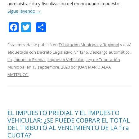
administración y fiscalización del mencionado impuesto.
Sigue leyendo
→
F
T
C
ac
w
o
e
itt
m
Esta entrada se publicó en
Tributación Municipal y Regional
y está
etiquetada con
Decreto Legislativo N° 1246
,
Descargo automático
,
b
er
p
im
,
Impuesto Predial
,
Impuesto Vehícular
,
Ley de Tributación
o
ar
Municipal
en
13 septiembre, 2020
por
JUAN MARIO ALVA
o
ti
MATTEUCCI
.
k
r
EL IMPUESTO PREDIAL Y EL IMPUESTO
VEHICULAR: ¿SE PUEDE COBRAR EL TOTAL
DEL TRIBUTO AL VENCIMIENTO DE LA 1ra
CUOTA?