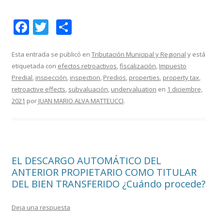
F
T
C
ac
w
o
e
itt
m
Esta entrada se publicó en
Tributación Municipal y Regional
y está
etiquetada con
efectos retroactivos
,
fiscalización
,
Impuesto
b
er
p
Predial
,
inspección
,
inspection
,
Predios
,
properties
,
property tax
,
o
ar
retroactive effects
,
subvaluación
,
undervaluation
en
1 diciembre,
o
ti
2021
por
JUAN MARIO ALVA MATTEUCCI
.
k
r
EL DESCARGO AUTOMÁTICO DEL
ANTERIOR PROPIETARIO COMO TITULAR
DEL BIEN TRANSFERIDO ¿Cuándo procede?
Deja una respuesta