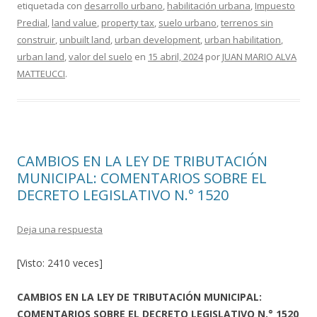
etiquetada con
desarrollo urbano
,
habilitación urbana
,
Impuesto
b
er
p
Predial
,
land value
,
property tax
,
suelo urbano
,
terrenos sin
o
ar
construir
,
unbuilt land
,
urban development
,
urban habilitation
,
o
ti
urban land
,
valor del suelo
en
15 abril, 2024
por
JUAN MARIO ALVA
MATTEUCCI
.
k
r
CAMBIOS EN LA LEY DE TRIBUTACIÓN
MUNICIPAL: COMENTARIOS SOBRE EL
DECRETO LEGISLATIVO N.° 1520
Deja una respuesta
[Visto: 2410 veces]
CAMBIOS EN LA LEY DE TRIBUTACIÓN MUNICIPAL:
COMENTARIOS SOBRE EL DECRETO LEGISLATIVO N.° 1520