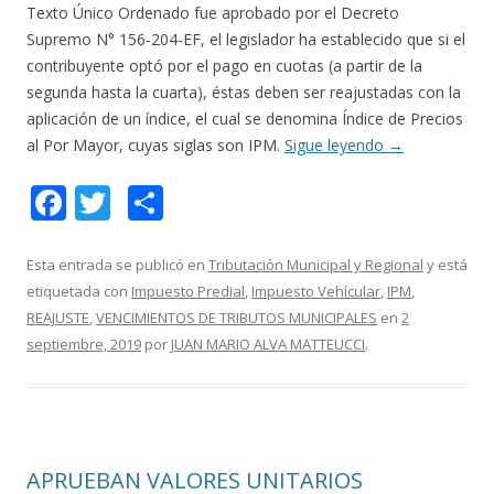
Texto Único Ordenado fue aprobado por el Decreto
Supremo N° 156-204-EF, el legislador ha establecido que si el
contribuyente optó por el pago en cuotas (a partir de la
segunda hasta la cuarta), éstas deben ser reajustadas con la
aplicación de un índice, el cual se denomina Índice de Precios
al Por Mayor, cuyas siglas son IPM.
Sigue leyendo
→
F
T
C
ac
w
o
e
itt
m
Esta entrada se publicó en
Tributación Municipal y Regional
y está
etiquetada con
Impuesto Predial
,
Impuesto Vehícular
,
IPM
,
b
er
p
REAJUSTE
,
VENCIMIENTOS DE TRIBUTOS MUNICIPALES
en
2
o
ar
septiembre, 2019
por
JUAN MARIO ALVA MATTEUCCI
.
o
ti
k
r
APRUEBAN VALORES UNITARIOS