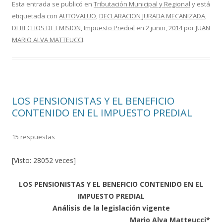
e
itt
m
Esta entrada se publicó en
Tributación Municipal y Regional
y está
etiquetada con
AUTOVALUO
,
DECLARACION JURADA MECANIZADA
,
b
er
p
DERECHOS DE EMISION
,
Impuesto Predial
en
2 junio, 2014
por
JUAN
o
ar
MARIO ALVA MATTEUCCI
.
o
ti
k
r
LOS PENSIONISTAS Y EL BENEFICIO
CONTENIDO EN EL IMPUESTO PREDIAL
15 respuestas
[Visto: 28052 veces]
LOS PENSIONISTAS Y EL BENEFICIO CONTENIDO EN EL
IMPUESTO PREDIAL
Análisis de la legislación vigente
Mario Alva Matteucci*