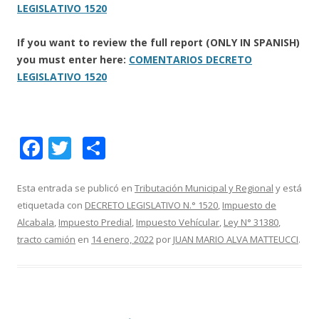
LEGISLATIVO 1520
If you want to review the full report (ONLY IN SPANISH)
you must enter here:
COMENTARIOS DECRETO
LEGISLATIVO 1520
F
T
C
ac
w
o
e
itt
m
Esta entrada se publicó en
Tributación Municipal y Regional
y está
etiquetada con
DECRETO LEGISLATIVO N.° 1520
,
Impuesto de
b
er
p
Alcabala
,
Impuesto Predial
,
Impuesto Vehícular
,
Ley N° 31380
,
o
ar
tracto camión
en
14 enero, 2022
por
JUAN MARIO ALVA MATTEUCCI
.
o
ti
k
r