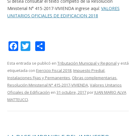
Si desea consultar el texto completo de la Resolución
Ministerial N° 415-2017-VIVIENDA ingrese aquí:
VALORES
UNITARIOS OFICIALES DE EDIFICACION 2018
F
T
C
ac
w
o
e
itt
m
Esta entrada se publicó en
Tributación Municipal y Regional
y está
etiquetada con
Ejercicio Fiscal 2018
,
Impuesto Predial
,
b
er
p
Instalaciones Fijas y Permanentes
,
Obras complementarias
,
o
ar
Resolución Ministerial N° 415-2017-VIVIENDA
,
Valores Unitarios
o
ti
Oficiales de Edificación
en
31 octubre, 2017
por
JUAN MARIO ALVA
MATTEUCCI
.
k
r