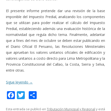
El presente informe pretende dar una revisión de la base
imponible del Impuesto Predial, analizando los componentes
que se utilizan para poder realizar el cálculo del Impuesto
Predial, estableciendo además una evaluación histórica de la
normatividad que regula dicho tema. Finalmente, adelantar
que a fines del mes de octubre se deben estar publicando en
el Diario Oficial El Peruano, las Resoluciones Ministeriales
que aprueban los valores unitarios oficiales de edificación y
valores unitarios a costo directo para Lima Metropolitana y la
Provincia Constitucional del Callao, la Costa, Sierra y Selva,
entre otras.
Sigue leyendo
→
F
T
C
ac
w
o
e
itt
m
Esta entrada se publicó en
Tributación Municipal y Regional
y está