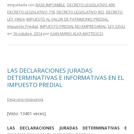
etiquetada con
BASE IMPONIBLE
,
DECRETO LEGISLATIVO 499
,
b
er
p
DECRETO LEGISLATIVO 776
,
DECRETO LEGISLATIVO 952
,
DECRETO
o
ar
LEY 19654
,
IMPUESTO AL VALOR DE PATRIMONIO PREDIAL
,
o
ti
Impuesto Predial
,
IMPUESTO PREDIAL NO EMPRESARIAL
,
LEY 23552
en
16 octubre, 2014
por
JUAN MARIO ALVA MATTEUCCI
.
k
r
LAS DECLARACIONES JURADAS
DETERMINATIVAS E INFORMATIVAS EN EL
IMPUESTO PREDIAL
Deja una respuesta
[Visto: 13401 veces]
LAS DECLARACIONES JURADAS DETERMINATIVAS E