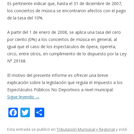
Es pertinente indicar que, hasta el 31 de diciembre de 2007,
los conciertos de música se encontraron afectos con el pago
de la tasa del 10%.
A partir del 1 de enero de 2008, se aplica una tasa del cero
por ciento (0%) a los conciertos de música en general, al
igual que el caso de los espectáculos de ópera, opereta,
circo, entre otros, en cumplimiento de lo dispuesto por la Ley
N° 29168.
El motivo del presente informe es ofrecer una breve
explicación sobre la legislación que regula el Impuesto a los
Espectáculos Públicos No Deportivos a nivel municipal.
Sigue leyendo
→
F
T
C
ac
w
o
e
itt
m
Esta entrada se publicó en
Tributación Municipal y Regional
y está