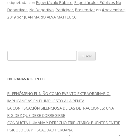
etiquetada con
Espectáculo Público
,
Espectáculos Públicos No
b
er
p
Deportivos
,
No Deportivo
,
Participar
,
Presenciar
en
4 noviembre,
o
ar
2019
por
JUAN MARIO ALVA MATTEUCCI
.
o
ti
k
r
B
u
s
c
ENTRADAS RECIENTES
a
r
EL FENÓMENO EL NIÑO COMO EVENTO EXTRAORDINARIO:
:
IMPLICANCIAS EN EL IMPUESTO A LA RENTA
LA CONFISCACIÓN SILENCIOSA DE LAS DETRACCIONES: UNA
RIGIDEZ QUE DEBE CORREGIRSE
CONDUCTA HUMANA Y DERECHO TRIBUTARIO: PUENTES ENTRE
PSICOLOGÍA Y FISCALIDAD PERUANA