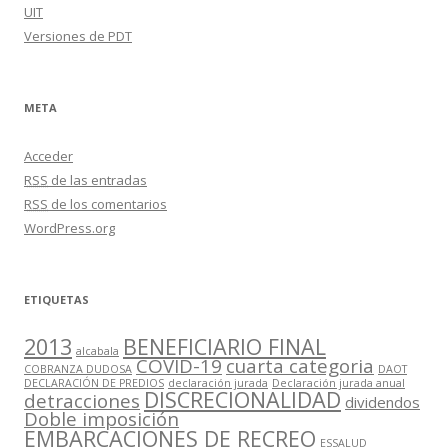
UIT
Versiones de PDT
META
Acceder
RSS
de las entradas
RSS
de los comentarios
WordPress.org
ETIQUETAS
2013
BENEFICIARIO FINAL
alcabala
COVID-19
cuarta categoria
COBRANZA DUDOSA
DAOT
DECLARACIÓN DE PREDIOS
declaración jurada
Declaración jurada anual
DISCRECIONALIDAD
detracciones
dividendos
Doble imposición
EMBARCACIONES DE RECREO
ESSALUD