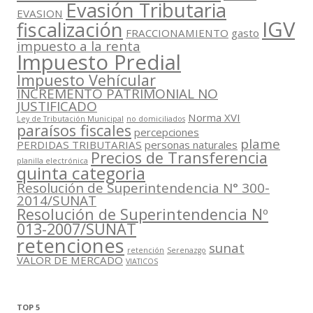
Evasión Tributaria
EVASION
IGV
fiscalización
FRACCIONAMIENTO
gasto
impuesto a la renta
Impuesto Predial
Impuesto Vehícular
INCREMENTO PATRIMONIAL NO
JUSTIFICADO
Norma XVI
Ley de Tributación Municipal
no domiciliados
paraísos fiscales
percepciones
plame
PERDIDAS TRIBUTARIAS
personas naturales
Precios de Transferencia
planilla electrónica
quinta categoria
Resolución de Superintendencia N° 300-
2014/SUNAT
Resolución de Superintendencia Nº
013-2007/SUNAT
retenciones
sunat
retención
Serenazgo
VALOR DE MERCADO
VIATICOS
TOP 5