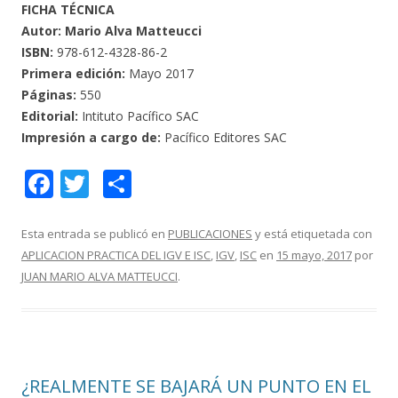
FICHA TÉCNICA
Autor: Mario Alva Matteucci
ISBN:
978-612-4328-86-2
Primera edición:
Mayo 2017
Páginas:
550
Editorial:
Intituto Pacífico SAC
Impresión a cargo de:
Pacífico Editores SAC
F
T
C
ac
w
o
e
itt
m
Esta entrada se publicó en
PUBLICACIONES
y está etiquetada con
APLICACION PRACTICA DEL IGV E ISC
,
IGV
,
ISC
en
15 mayo, 2017
por
b
er
p
JUAN MARIO ALVA MATTEUCCI
.
o
ar
o
ti
k
r
¿REALMENTE SE BAJARÁ UN PUNTO EN EL