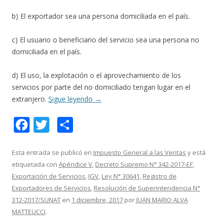
b) El exportador sea una persona domiciliada en el país.
c) El usuario o beneficiario del servicio sea una persona no
domiciliada en el país.
d) El uso, la explotación o el aprovechamiento de los
servicios por parte del no domiciliado tengan lugar en el
extranjero.
Sigue leyendo
→
F
T
C
ac
w
o
e
itt
m
Esta entrada se publicó en
Impuesto General a las Ventas
y está
etiquetada con
Apéndice V
,
Decreto Supremo N° 342-2017-EF
,
b
er
p
Exportación de Servicios
,
IGV
,
Ley N° 30641
,
Registro de
o
ar
Exportadores de Servicios
,
Resolución de Superintendencia N°
o
ti
312-2017/SUNAT
en
1 diciembre, 2017
por
JUAN MARIO ALVA
MATTEUCCI
.
k
r