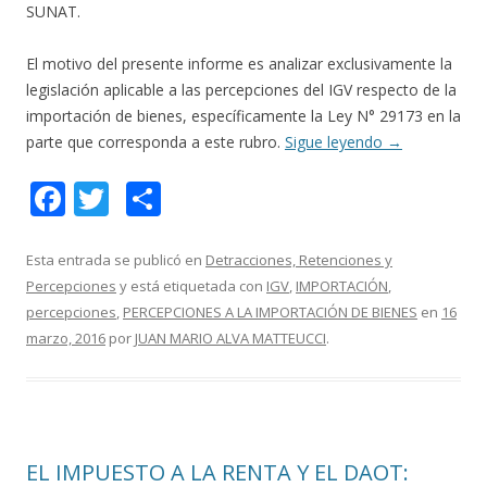
SUNAT.
El motivo del presente informe es analizar exclusivamente la
legislación aplicable a las percepciones del IGV respecto de la
importación de bienes, específicamente la Ley N° 29173 en la
parte que corresponda a este rubro.
Sigue leyendo
→
F
T
C
ac
w
o
e
itt
m
Esta entrada se publicó en
Detracciones, Retenciones y
Percepciones
y está etiquetada con
IGV
,
IMPORTACIÓN
,
b
er
p
percepciones
,
PERCEPCIONES A LA IMPORTACIÓN DE BIENES
en
16
o
ar
marzo, 2016
por
JUAN MARIO ALVA MATTEUCCI
.
o
ti
k
r
EL IMPUESTO A LA RENTA Y EL DAOT: