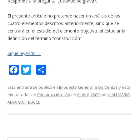
Responde a la pregunta: ¿Cuándo se grava?.
El presente artículo no pretende hacer un análisis de los
cuatro elementos descritos anteriormente, sino que se
centrará en el estudio del elemento objetivo, al estudiar la
definición del término “construcción”.
Sigue leyendo
→
F
T
C
ac
w
o
e
itt
m
Esta entrada se publicó en
Impuesto General a las Ventas
y está
etiquetada con
Construcción
,
IGV
en
8 abril, 2009
por
JUAN MARIO
b
er
p
ALVA MATTEUCCI
.
o
ar
o
ti
k
r