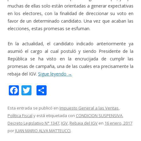
muchas de ellas solo están orientadas a generar expectativas
en los electores, con la finalidad de direccionar su voto en
favor de un determinado candidato. Una vez que acaban las
elecciones, estas promesas se esfuman.
En la actualidad, el candidato indicado anteriormente ya
asumió el cargo al cual postuló y siendo Presidente de la
República se ha visto en la encrucijada de cumplir las
promesas de campaña, una de las cuales era precisamente la
rebaja del IGV.
Sigue leyendo
→
F
T
C
ac
w
o
e
itt
m
Esta entrada se publicó en
Impuesto General a las Ventas
,
Política Fiscal
y está etiquetada con
CONDICION SUSPENSIVA
,
b
er
p
Decreto Legislativo N° 1347
,
IGV
,
Rebaja del IGV
en
16 enero, 2017
o
ar
por
JUAN MARIO ALVA MATTEUCCI
.
o
ti