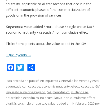
neutrality, applicable to all transactions that occur in the
different economic phases of the commercialization of
goods or in the provision of services.
Keywords:
value-added / multi-phase / single-phase tax /
economic neutrality / cascade / non-cumulative effect
Title:
Some points about the value added in the IGV
Sigue leyendo
→
F
T
C
ac
w
o
e
itt
m
Esta entrada se publicó en
Impuesto General a las Ventas
y está
etiquetada con
cascade
,
economic neutrality
,
efecto cascada
,
IGV
,
b
er
p
impuesto al valor agregado
,
IVA
,
monofásico
,
multi-phase
,
o
ar
neutralidad económica
,
no acumulativo
,
non-cumulative effect
,
o
ti
plurifásico
,
single-phase tax
,
value-added
en
14 febrero, 2020
por