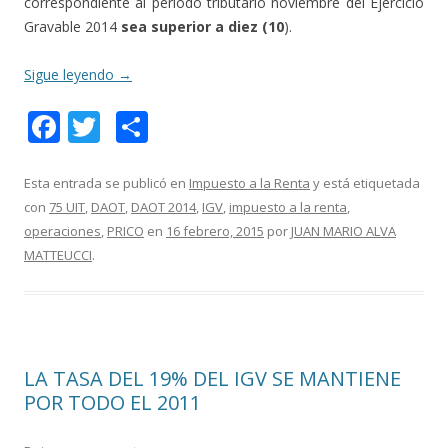
correspondiente al período tributario noviembre del Ejercicio
Gravable 2014
sea superior a diez (10
).
Sigue leyendo
→
F
T
C
ac
w
o
e
itt
m
Esta entrada se publicó en
Impuesto a la Renta
y está etiquetada
con
75 UIT
,
DAOT
,
DAOT 2014
,
IGV
,
impuesto a la renta
,
b
er
p
operaciones
,
PRICO
en
16 febrero, 2015
por
JUAN MARIO ALVA
o
ar
MATTEUCCI
.
o
ti
k
r
LA TASA DEL 19% DEL IGV SE MANTIENE
POR TODO EL 2011