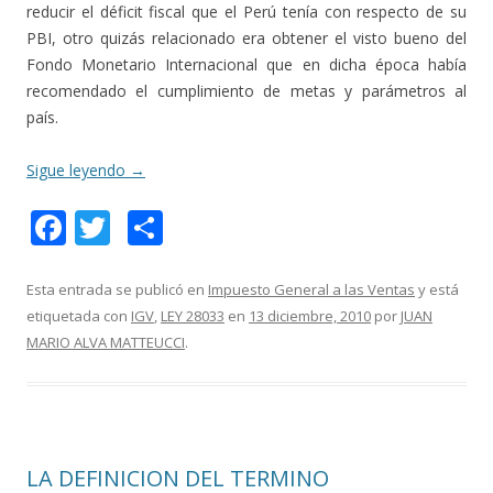
reducir el déficit fiscal que el Perú tenía con respecto de su
PBI, otro quizás relacionado era obtener el visto bueno del
Fondo Monetario Internacional que en dicha época había
recomendado el cumplimiento de metas y parámetros al
país.
Sigue leyendo
→
F
T
C
ac
w
o
e
itt
m
Esta entrada se publicó en
Impuesto General a las Ventas
y está
etiquetada con
IGV
,
LEY 28033
en
13 diciembre, 2010
por
JUAN
b
er
p
MARIO ALVA MATTEUCCI
.
o
ar
o
ti
k
r
LA DEFINICION DEL TERMINO