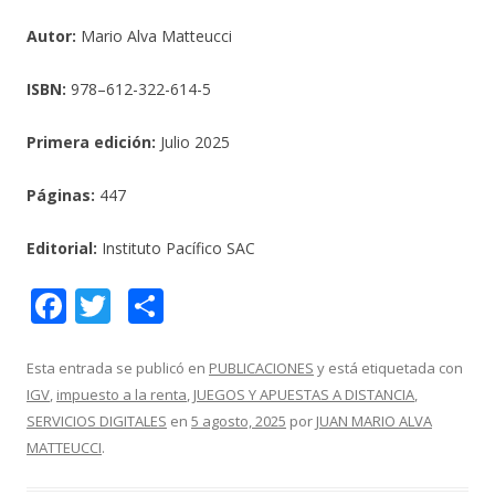
Autor:
Mario Alva Matteucci
ISBN:
978–612-322-614-5
Primera edición:
Julio 2025
Páginas:
447
Editorial:
Instituto Pacífico SAC
F
T
C
ac
w
o
e
itt
m
Esta entrada se publicó en
PUBLICACIONES
y está etiquetada con
IGV
,
impuesto a la renta
,
JUEGOS Y APUESTAS A DISTANCIA
,
b
er
p
SERVICIOS DIGITALES
en
5 agosto, 2025
por
JUAN MARIO ALVA
o
ar
MATTEUCCI
.
o
ti