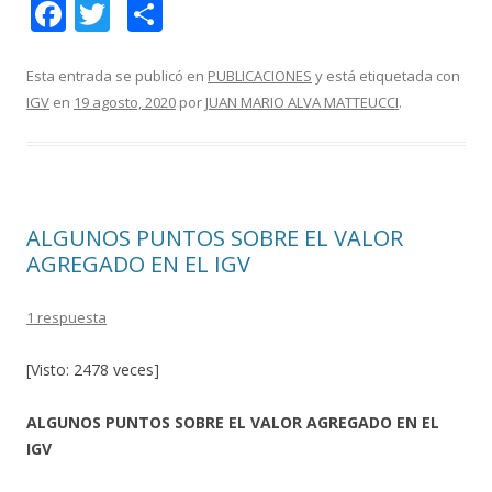
F
T
C
ac
w
o
e
itt
m
Esta entrada se publicó en
PUBLICACIONES
y está etiquetada con
IGV
en
19 agosto, 2020
por
JUAN MARIO ALVA MATTEUCCI
.
b
er
p
o
ar
o
ti
k
r
ALGUNOS PUNTOS SOBRE EL VALOR
AGREGADO EN EL IGV
1 respuesta
[Visto: 2478 veces]
ALGUNOS PUNTOS SOBRE EL VALOR AGREGADO EN EL
IGV